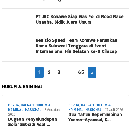
PT JRC Konawe Siap Gas Pol di Road Race
Unaaha, Bidik Juara Umum
Kenizio Speed Team Konawe Harumkan
Nama Sulawesi Tenggara di Event
Internasional Hiu Selatan Ke-8 Cilacap
1
2
3
…
65
»
HUKUM & KRIMINAL
BERITA
,
DAERAH
,
HUKUM &
BERITA
,
DAERAH
,
HUKUM &
KRIMINAL
,
NASIONAL
8 Agustus
KRIMINAL
,
NASIONAL
17 Juli 2026
2026
Dua Tahun Kepemimpinan
Dugaan Penyelundupan
Yusran–Syamsul, K…
Solar Subsidi Asal …