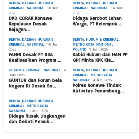
BERITA
,
DAERAH
,
HUKUM &
BERITA
,
DAERAH
,
HUKUM &
KRIMINAL
,
NASIONAL
18 Juni
KRIMINAL
,
NASIONAL
14 Juni
2026
2026
DPD CORAK Konawe
Diduga Serobot Lahan
Kepulauan Desak
Warga, PT Kelompok …
Kejagun…
BERITA
,
DAERAH
,
HUKUM &
BERITA
,
HUKUM & KRIMINAL
,
KRIMINAL
,
NASIONAL
10 Juni
METRO KOTA
,
NASIONAL
,
2026
POLITIK
9 Juni 2026
FAMHI Desak PT BKA
Kabid Hukum dan HAM PP
Realisasikan Program …
GPI Minta KPK Kla…
HUKUM & KRIMINAL
,
NASIONAL
4
BERITA
,
DAERAH
,
HUKUM &
Juni 2026
KRIMINAL
,
METRO KOTA
,
GUNTUR dan Forum Bela
NASIONAL
4 Juni 2026
Polres Konawe Tindak
Negara RI Desak Sa…
Aktivitas Penambang…
BERITA
,
DAERAH
,
HUKUM &
KRIMINAL
,
METRO KOTA
,
NASIONAL
1 Juni 2026
Diduga Rusak Lingkungan
dan Dekati Pemuk…