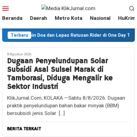
Loncat
Menu
ke
Mobile
Beranda
Daerah
Metro Kota
Nasional
HuKrim
konten
Darwin Pimpin Doa dan Lepas Ratusan Rider di One Day Trail 
Terbaru
8 Agustus 2026
Dugaan Penyelundupan Solar
Subsidi Asal Sulsel Marak di
Tamborasi, Diduga Mengalir ke
Sektor Industri
KlikJurnal.Com, KOLAKA —Sabtu 8/8/2026. Dugaan
praktik penyelundupan bahan bakar minyak (BBM)
bersubsidi jenis Solar […]
BERITA TERKAIT