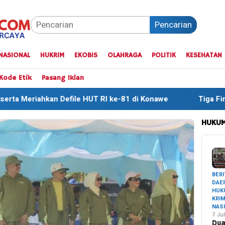
Pencarian
NASIONAL
HUKRIM
EKOBIS
OLAHRAGA
POLITIK
KESEHATAN
Kode Etik
Pasang Iklan
le HUT RI ke-81 di Konawe
Tiga Finisher Terbaik One D
HUKUM
BERI
DAE
HUK
KRI
NAS
7 Jul
Du