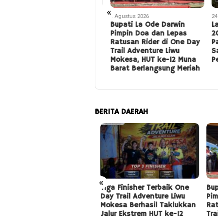
«
4 Agustus 2026
1 Agustus 2026
24 Ju
Tiga Finisher Terbaik One
Bupati La Ode Darwin
Lat
Day Trail Adventure Liwu
Pimpin Doa dan Lepas
202
Mokesa Berhasil
Ratusan Rider di One Day
Pani
Taklukkan Jalur Ekstrem
Trail Adventure Liwu
San
HUT ke-12 Muna Barat
Mokesa, HUT ke-12 Muna
Pem
Barat Berlangsung Meriah
BERITA DAERAH
«
itar 35 Ribu Peserta
Tiga Finisher Terbaik One
Bupa
iahkan Defile HUT RI ke-
Day Trail Adventure Liwu
Pimp
di Konawe
Mokesa Berhasil Taklukkan
Ratu
Jalur Ekstrem HUT ke-12
Trai