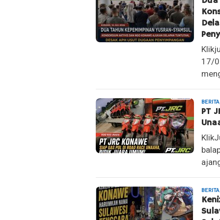
Dua
Kons
Del
Pen
Klik
17/0
mengg
BERITA
PT J
Unaa
Klik
bala
ajan
BERITA
Ken
Sula