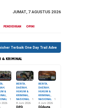
JUMAT, 7 AGUSTUS 2026
PENDIDIKAN
OPINI
ay Trail Adventure Liwu Mokesa Berhasil Taklukkan Jalur Ekst
 & KRIMINAL
TA
,
BERITA
,
BERITA
,
RAH
,
DAERAH
,
DAERAH
,
UM &
HUKUM &
HUKUM &
MINAL
,
KRIMINAL
,
KRIMINAL
,
IONAL
1
NASIONAL
1
NASIONAL
1
i 2026
8 Juni 2026
4 Juni 2026
a
DPD
Diduga