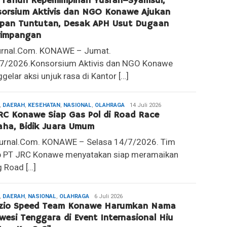
 Tahun Kepemimpinan Yusran–Syamsul,
orsium Aktivis dan NGO Konawe Ajukan
apan Tuntutan, Desak APH Usut Dugaan
yimpangan
jurnal.Com. KONAWE – Jumat.
7/2026.Konsorsium Aktivis dan NGO Konawe
elar aksi unjuk rasa di Kantor […]
,
DAERAH
,
KESEHATAN
,
NASIONAL
,
OLAHRAGA
Redaksi
14 Juli 2026
RC Konawe Siap Gas Pol di Road Race
ha, Bidik Juara Umum
Jurnal.Com. KONAWE – Selasa 14/7/2026. Tim
p PT JRC Konawe menyatakan siap meramaikan
g Road […]
,
DAERAH
,
NASIONAL
,
OLAHRAGA
Redaksi
6 Juli 2026
izio Speed Team Konawe Harumkan Nama
wesi Tenggara di Event Internasional Hiu