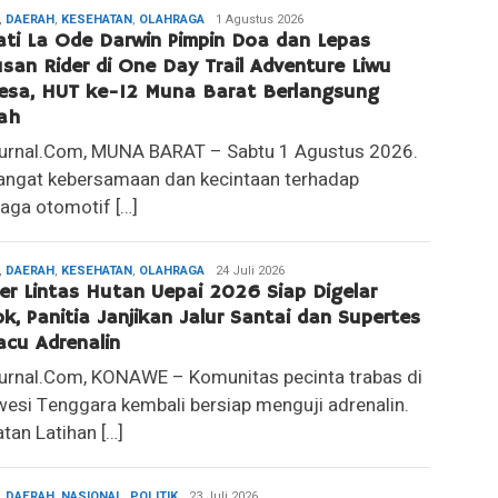
,
DAERAH
,
KESEHATAN
,
OLAHRAGA
Redaksi
1 Agustus 2026
ti La Ode Darwin Pimpin Doa dan Lepas
san Rider di One Day Trail Adventure Liwu
sa, HUT ke-12 Muna Barat Berlangsung
ah
Jurnal.Com, MUNA BARAT – Sabtu 1 Agustus 2026.
ngat kebersamaan dan kecintaan terhadap
raga otomotif […]
,
DAERAH
,
KESEHATAN
,
OLAHRAGA
Redaksi
24 Juli 2026
er Lintas Hutan Uepai 2026 Siap Digelar
k, Panitia Janjikan Jalur Santai dan Supertes
cu Adrenalin
Jurnal.Com, KONAWE – Komunitas pecinta trabas di
wesi Tenggara kembali bersiap menguji adrenalin.
tan Latihan […]
,
DAERAH
,
NASIONAL
,
POLITIK
Redaksi
23 Juli 2026