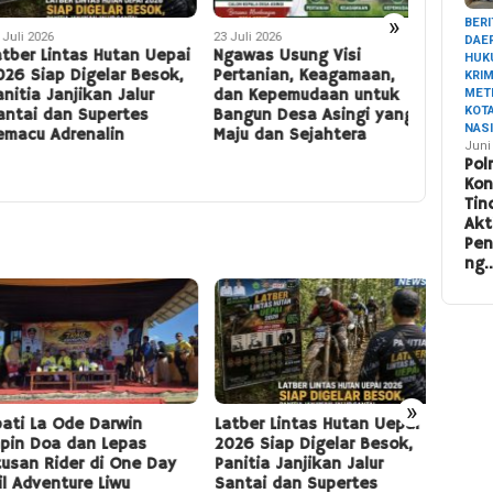
»
BERI
li 2026
23 Juli 2026
18 Juli 202
DAE
ber Lintas Hutan Uepai
Ngawas Usung Visi
Kenizio
HUK
6 Siap Digelar Besok,
Pertanian, Keagamaan,
Konawe 
KRI
MET
tia Janjikan Jalur
dan Kepemudaan untuk
Road Rac
KOT
tai dan Supertes
Bangun Desa Asingi yang
Turunka
NAS
acu Adrenalin
Maju dan Sejahtera
Terbaik 
Juni
Sirkuit
Pol
Ko
Tin
Akt
Pe
ng
»
ti La Ode Darwin
Latber Lintas Hutan Uepai
Ngawa
in Doa dan Lepas
2026 Siap Digelar Besok,
Perta
san Rider di One Day
Panitia Janjikan Jalur
Kepem
l Adventure Liwu
Santai dan Supertes
Desa 