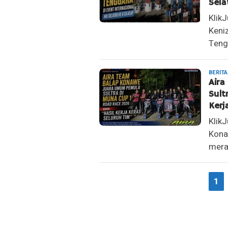
Sela
Klik
Keni
Tengg
BERITA
Air
Sult
Kerj
Klik
Kona
mera
1