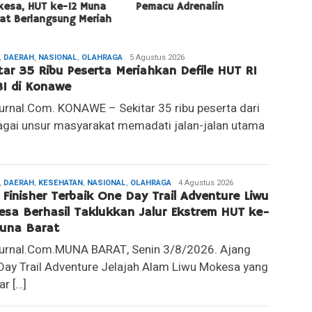
sa, HUT ke-12 Muna
Pemacu Adrenalin
Sejah
t Berlangsung Meriah
,
DAERAH
,
NASIONAL
,
OLAHRAGA
Redaksi
5 Agustus 2026
tar 35 Ribu Peserta Meriahkan Defile HUT RI
1 di Konawe
Jurnal.Com. KONAWE – Sekitar 35 ribu peserta dari
agai unsur masyarakat memadati jalan-jalan utama
,
DAERAH
,
KESEHATAN
,
NASIONAL
,
OLAHRAGA
Redaksi
4 Agustus 2026
 Finisher Terbaik One Day Trail Adventure Liwu
sa Berhasil Taklukkan Jalur Ekstrem HUT ke-
una Barat
Jurnal.Com.MUNA BARAT, Senin 3/8/2026. Ajang
Day Trail Adventure Jelajah Alam Liwu Mokesa yang
ar […]