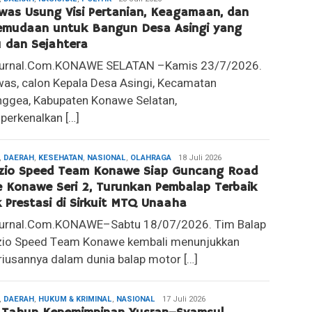
as Usung Visi Pertanian, Keagamaan, dan
emudaan untuk Bangun Desa Asingi yang
 dan Sejahtera
Jurnal.Com.KONAWE SELATAN –Kamis 23/7/2026.
as, calon Kepala Desa Asingi, Kecamatan
nggea, Kabupaten Konawe Selatan,
erkenalkan […]
,
DAERAH
,
KESEHATAN
,
NASIONAL
,
OLAHRAGA
Redaksi
18 Juli 2026
zio Speed Team Konawe Siap Guncang Road
 Konawe Seri 2, Turunkan Pembalap Terbaik
k Prestasi di Sirkuit MTQ Unaaha
Jurnal.Com.KONAWE–Sabtu 18/07/2026. Tim Balap
zio Speed Team Konawe kembali menunjukkan
riusannya dalam dunia balap motor […]
,
DAERAH
,
HUKUM & KRIMINAL
,
NASIONAL
Redaksi
17 Juli 2026