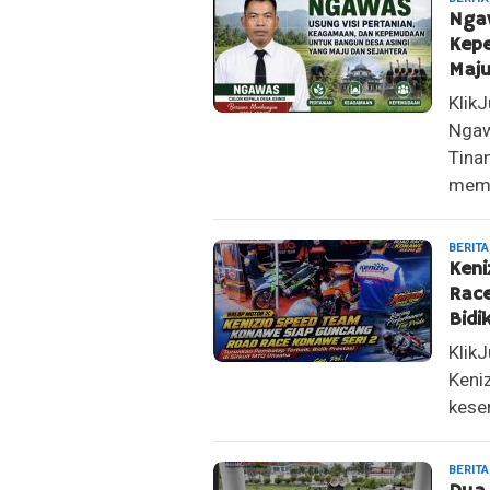
Ngaw
Kep
Maju
Klik
Ngaw
Tina
memp
BERITA
Keni
Race
Bidi
Klik
Keni
kese
BERITA