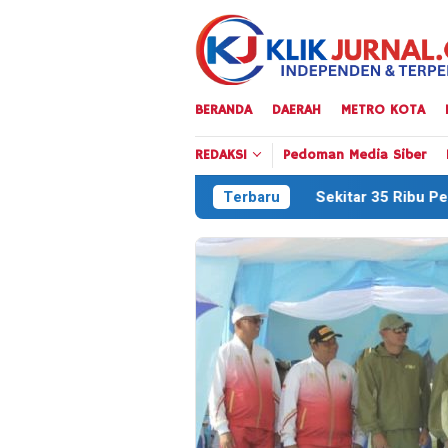
Loncat
ke
konten
BERANDA
DAERAH
METRO KOTA
REDAKSI
Pedoman Media Siber
Sekitar 35 Ribu Peserta Meriahkan Defi
Terbaru