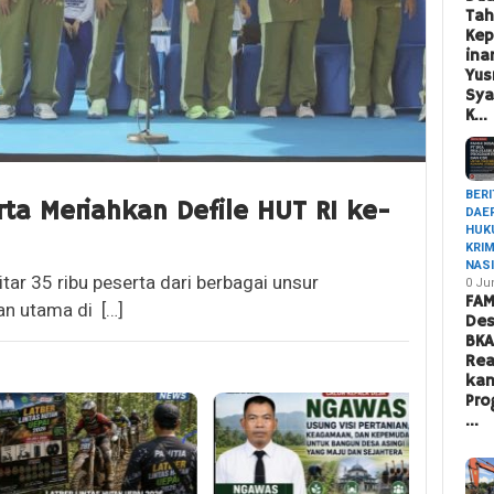
Ta
Ke
ina
Yus
Sya
K…
BERI
rta Meriahkan Defile HUT RI ke-
DAE
HUK
KRI
NAS
ar 35 ribu peserta dari berbagai unsur
0 Ju
FAM
an utama di […]
Des
BK
Rea
ka
Pro
…