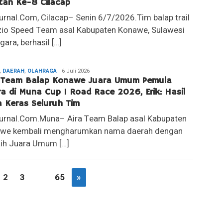
tan Ke-8 Cilacap
Jurnal.Com, Cilacap– Senin 6/7/2026.Tim balap trail
zio Speed Team asal Kabupaten Konawe, Sulawesi
ara, berhasil […]
,
DAERAH
,
OLAHRAGA
Redaksi
6 Juli 2026
a Team Balap Konawe Juara Umum Pemula
ra di Muna Cup 1 Road Race 2026, Erik: Hasil
a Keras Seluruh Tim
Jurnal.Com.Muna– Aira Team Balap asal Kabupaten
we kembali mengharumkan nama daerah dengan
ih Juara Umum […]
2
3
…
65
»