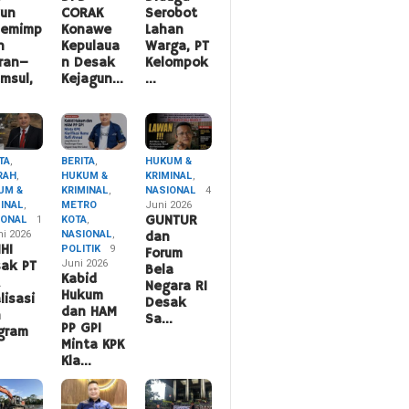
hun
CORAK
Serobot
pemimp
Konawe
Lahan
n
Kepulaua
Warga, PT
ran–
n Desak
Kelompok
msul,
Kejagun…
…
TA
,
BERITA
,
HUKUM &
RAH
,
HUKUM &
KRIMINAL
,
UM &
KRIMINAL
,
NASIONAL
4
MINAL
,
METRO
Juni 2026
IONAL
1
KOTA
,
GUNTUR
ni 2026
NASIONAL
,
dan
HI
POLITIK
9
Forum
Juni 2026
ak PT
Bela
Kabid
A
Negara RI
Hukum
lisasi
Desak
dan HAM
n
Sa…
PP GPI
gram
Minta KPK
Kla…