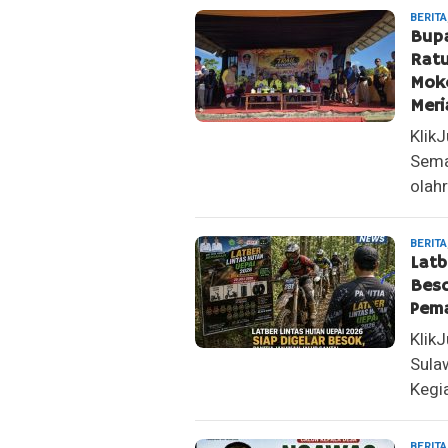
BERITA
Bupa
Ratu
Moke
Meri
Klik
Sema
olah
BERITA
Latb
Beso
Pema
Klik
Sula
Kegia
BERITA