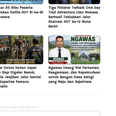
tar 35 Ribu Peserta
Tiga Finisher Terbaik One Day
ahkan Defile HUT RI ke-81
Trail Adventure Liwu Mokesa
onawe
Berhasil Taklukkan Jalur
Ekstrem HUT ke-12 Muna
Barat
er Lintas Hutan Uepai
Ngawas Usung Visi Pertanian,
 Siap Digelar Besok,
Keagamaan, dan Kepemudaan
tia Janjikan Jalur Santai
untuk Bangun Desa Asingi
Supertes Pemacu
yang Maju dan Sejahtera
nalin
Ruas yang wajib ditandai
*