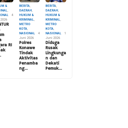
UM &
BERITA
,
BERITA
,
MINAL
,
DAERAH
,
DAERAH
,
IONAL
4
HUKUM &
HUKUM &
 2026
KRIMINAL
,
KRIMINAL
,
NTUR
METRO
METRO
KOTA
,
KOTA
,
n
NASIONAL
4
NASIONAL
1
um
Juni 2026
Juni 2026
a
Polres
Diduga
ara RI
Konawe
Rusak
sak
Tindak
Lingkunga
…
Aktivitas
n dan
Penamba
Dekati
ng…
Pemuk…