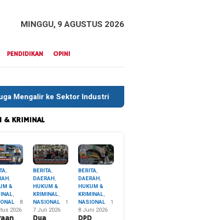
MINGGU, 9 AGUSTUS 2026
PENDIDIKAN
OPINI
 Industri
Sekitar 35 Ribu Peserta Meriahkan Defile HUT
 & KRIMINAL
TA
,
BERITA
,
BERITA
,
RAH
,
DAERAH
,
DAERAH
,
UM &
HUKUM &
HUKUM &
MINAL
,
KRIMINAL
,
KRIMINAL
,
IONAL
8
NASIONAL
1
NASIONAL
1
tus 2026
7 Juli 2026
8 Juni 2026
gaan
Dua
DPD