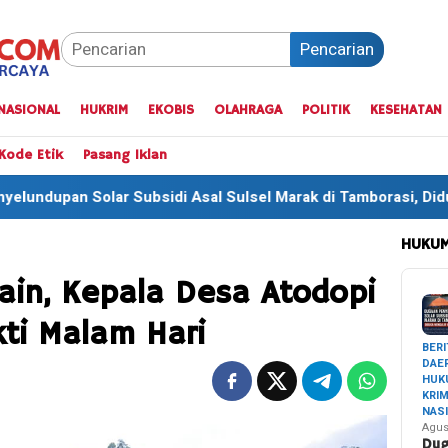
Pencarian
NASIONAL
HUKRIM
EKOBIS
OLAHRAGA
POLITIK
KESEHATAN
Kode Etik
Pasang Iklan
di Asal Sulsel Marak di Tamborasi, Diduga Mengalir ke Sektor
HUKUM
ain, Kepala Desa Atodopi
kti Malam Hari
BERI
DAE
HUK
KRI
NAS
Agus
Du