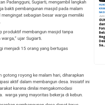
n Padangguni, Sugiarti, mengambil langkah
HUK
erja bakti pembangunan masjid pada malam
KRI
NAS
bil mengingat sebagian besar warga memiliki
Juni
GU
.
da
For
etap produktif membangun masjid tanpa
Bel
Neg
warga,” ujar Sugiarti.
De
Sa
gi menjadi 15 orang yang bertugas
 gotong royong ke malam hari, diharapkan
pasi aktif dalam membangun desa. Inisiatif ini
arakat karena dinilai mengakomodasi
a. warga yang mayoritas bekerja di kebun.
iharapkan pembangunan desa dapat terus