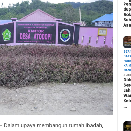
Pen
du
Sol
Sub
Asa
BERI
DAE
HUK
KRI
NAS
4 Ju
Did
Ser
Lah
War
Ke
…
– Dalam upaya membangun rumah ibadah,