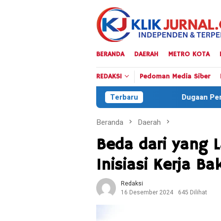
Loncat
ke
konten
BERANDA
DAERAH
METRO KOTA
REDAKSI
Pedoman Media Siber
Dugaan Penyelundupan Solar Subsi
Terbaru
Beranda
Daerah
Beda dari yang L
Inisiasi Kerja Ba
Redaksi
16 Desember 2024
645 Dilihat