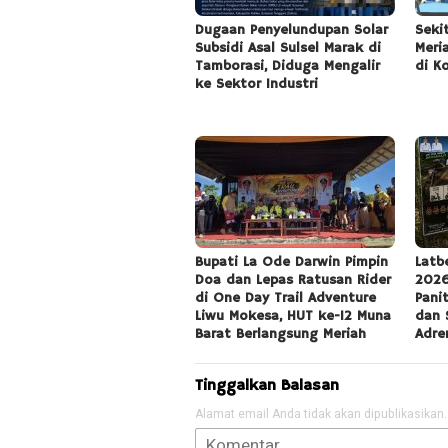
Dugaan Penyelundupan Solar
Seki
Subsidi Asal Sulsel Marak di
Meri
Tamborasi, Diduga Mengalir
di K
ke Sektor Industri
Bupati La Ode Darwin Pimpin
Latb
Doa dan Lepas Ratusan Rider
2026
di One Day Trail Adventure
Pani
Liwu Mokesa, HUT ke-12 Muna
dan 
Barat Berlangsung Meriah
Adre
Tinggalkan Balasan
Alamat email Anda tidak akan dipublikasikan.