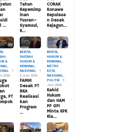
yelun
Tahun
CORAK
pan
Kepemimp
Konawe
ar
inan
Kepulaua
sidi
Yusran–
n Desak
l …
Syamsul,
Kejagun…
K…
TA
,
BERITA
,
BERITA
,
RAH
,
DAERAH
,
HUKUM &
UM &
HUKUM &
KRIMINAL
,
MINAL
,
KRIMINAL
,
METRO
IONAL
1
NASIONAL
1
KOTA
,
ni 2026
0 Juni 2026
NASIONAL
,
uga
FAMHI
POLITIK
9
Juni 2026
obot
Desak PT
Kabid
an
BKA
Hukum
ga, PT
Realisasi
dan HAM
lompok
kan
PP GPI
Program
Minta KPK
…
Kla…