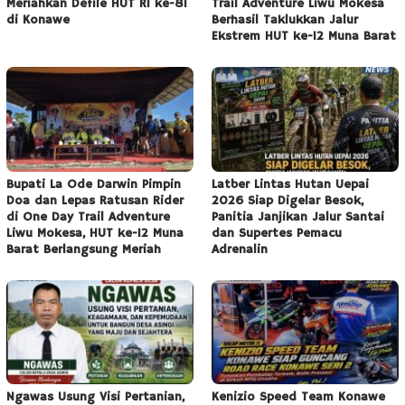
Meriahkan Defile HUT RI ke-81
Trail Adventure Liwu Mokesa
di Konawe
Berhasil Taklukkan Jalur
Ekstrem HUT ke-12 Muna Barat
Bupati La Ode Darwin Pimpin
Latber Lintas Hutan Uepai
Doa dan Lepas Ratusan Rider
2026 Siap Digelar Besok,
di One Day Trail Adventure
Panitia Janjikan Jalur Santai
Liwu Mokesa, HUT ke-12 Muna
dan Supertes Pemacu
Barat Berlangsung Meriah
Adrenalin
Ngawas Usung Visi Pertanian,
Kenizio Speed Team Konawe