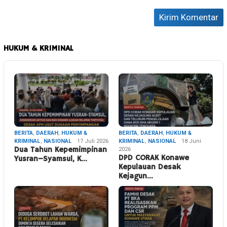
HUKUM & KRIMINAL
BERITA
,
DAERAH
,
HUKUM &
BERITA
,
DAERAH
,
HUKUM &
KRIMINAL
,
NASIONAL
17 Juli 2026
KRIMINAL
,
NASIONAL
18 Juni
Dua Tahun Kepemimpinan
2026
DPD CORAK Konawe
Yusran–Syamsul, K…
Kepulauan Desak
Kejagun…