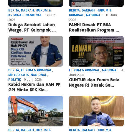
BERITA
,
DAERAH
,
HUKUM &
BERITA
,
DAERAH
,
HUKUM &
KRIMINAL
,
NASIONAL
14 Juni
KRIMINAL
,
NASIONAL
10 Juni
2026
2026
Diduga Serobot Lahan
FAMHI Desak PT BKA
Warga, PT Kelompok …
Realisasikan Program …
BERITA
,
HUKUM & KRIMINAL
,
HUKUM & KRIMINAL
,
NASIONAL
4
METRO KOTA
,
NASIONAL
,
Juni 2026
POLITIK
9 Juni 2026
GUNTUR dan Forum Bela
Kabid Hukum dan HAM PP
Negara RI Desak Sa…
GPI Minta KPK Kla…
BERITA
,
DAERAH
,
HUKUM &
BERITA
,
DAERAH
,
HUKUM &