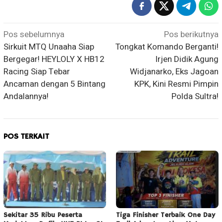
Navigasi
Pos sebelumnya
Pos berikutnya
Sirkuit MTQ Unaaha Siap
Tongkat Komando Berganti!
pos
Bergegar! HEYLOLY X HB12
Irjen Didik Agung
Racing Siap Tebar
Widjanarko, Eks Jagoan
Ancaman dengan 5 Bintang
KPK, Kini Resmi Pimpin
Andalannya!
Polda Sultra!
POS TERKAIT
Sekitar 35 Ribu Peserta
Tiga Finisher Terbaik One Day