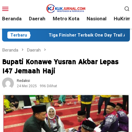
Loncat
Menu
ke
Mobile
konten
Beranda
Daerah
Metro Kota
Nasional
HuKrim
Terbaru
Tiga Finisher Terbaik One Day Trail Adventure Liwu M
Beranda
Daerah
Bupati Konawe Yusran Akbar Lepas
147 Jemaah Haji
Redaksi
24 Mei 2025
996 Dilihat