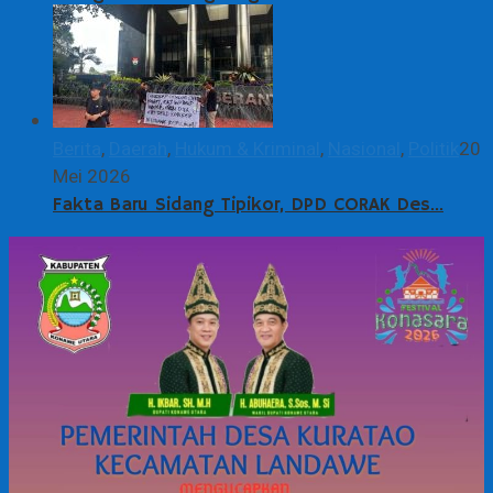
Berita
,
Daerah
,
Hukum & Kriminal
,
Nasional
,
Politik
20
Mei 2026
Fakta Baru Sidang Tipikor, DPD CORAK Des…