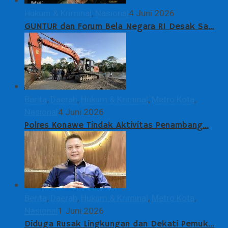
Hukum & Kriminal
,
Nasional
4 Juni 2026
GUNTUR dan Forum Bela Negara RI Desak Sa…
Berita
,
Daerah
,
Hukum & Kriminal
,
Metro Kota
,
Nasional
4 Juni 2026
Polres Konawe Tindak Aktivitas Penambang…
Berita
,
Daerah
,
Hukum & Kriminal
,
Metro Kota
,
Nasional
1 Juni 2026
Diduga Rusak Lingkungan dan Dekati Pemuk…