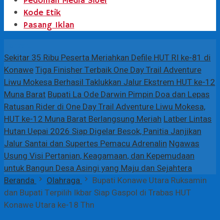
Pedoman Media Siber
Kode Etik
Pasang Iklan
Terbaru
Sekitar 35 Ribu Peserta Meriahkan Defile HUT RI ke-81 di
Konawe
Tiga Finisher Terbaik One Day Trail Adventure
Liwu Mokesa Berhasil Taklukkan Jalur Ekstrem HUT ke-12
Muna Barat
Bupati La Ode Darwin Pimpin Doa dan Lepas
Ratusan Rider di One Day Trail Adventure Liwu Mokesa,
HUT ke-12 Muna Barat Berlangsung Meriah
Latber Lintas
Hutan Uepai 2026 Siap Digelar Besok, Panitia Janjikan
Jalur Santai dan Supertes Pemacu Adrenalin
Ngawas
Usung Visi Pertanian, Keagamaan, dan Kepemudaan
untuk Bangun Desa Asingi yang Maju dan Sejahtera
Beranda
Olahraga
Bupati Konawe Utara Ruksamin
dan Bupati Terpilih Ikbar Siap Gaspol di Trabas HUT
Konawe Utara ke-18 Thn