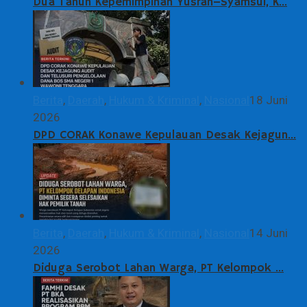
Dua Tahun Kepemimpinan Yusran–Syamsul, K…
Berita
,
Daerah
,
Hukum & Kriminal
,
Nasional
18 Juni
2026
DPD CORAK Konawe Kepulauan Desak Kejagun…
Berita
,
Daerah
,
Hukum & Kriminal
,
Nasional
14 Juni
2026
Diduga Serobot Lahan Warga, PT Kelompok …