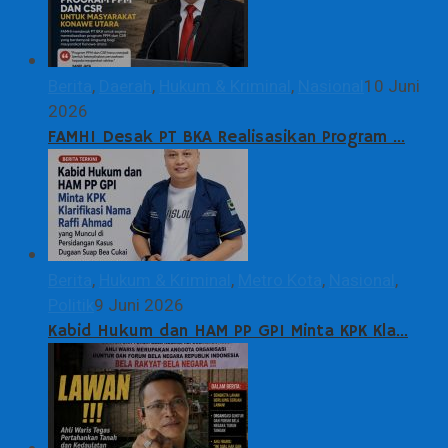
Berita
,
Daerah
,
Hukum & Kriminal
,
Nasional
10 Juni
2026
FAMHI Desak PT BKA Realisasikan Program …
Berita
,
Hukum & Kriminal
,
Metro Kota
,
Nasional
,
Politik
9 Juni 2026
Kabid Hukum dan HAM PP GPI Minta KPK Kla…