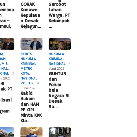
hun
CORAK
Serobot
pemimp
Konawe
Lahan
n
Kepulaua
Warga, PT
ran–
n Desak
Kelompok
msul,
Kejagun…
…
TA
,
BERITA
,
HUKUM &
RAH
,
HUKUM &
KRIMINAL
,
UM &
KRIMINAL
,
NASIONAL
4
MINAL
,
METRO
Juni 2026
IONAL
1
KOTA
,
GUNTUR
ni 2026
NASIONAL
,
dan
HI
POLITIK
9
Forum
Juni 2026
ak PT
Bela
Kabid
A
Negara RI
Hukum
lisasi
Desak
dan HAM
n
Sa…
PP GPI
gram
Minta KPK
Kla…