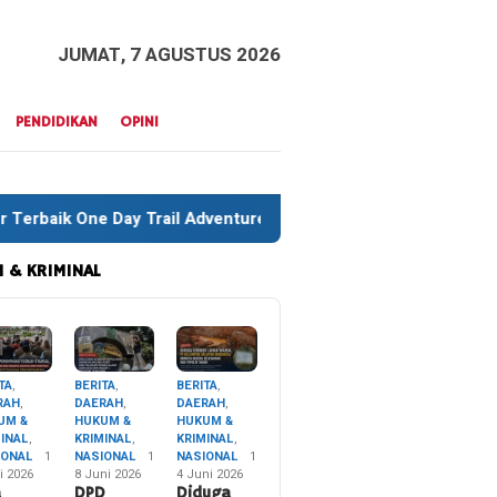
JUMAT, 7 AGUSTUS 2026
PENDIDIKAN
OPINI
dventure Liwu Mokesa Berhasil Taklukkan Jalur Ekstrem HUT ke
 & KRIMINAL
TA
,
BERITA
,
BERITA
,
RAH
,
DAERAH
,
DAERAH
,
UM &
HUKUM &
HUKUM &
MINAL
,
KRIMINAL
,
KRIMINAL
,
IONAL
1
NASIONAL
1
NASIONAL
1
i 2026
8 Juni 2026
4 Juni 2026
a
DPD
Diduga