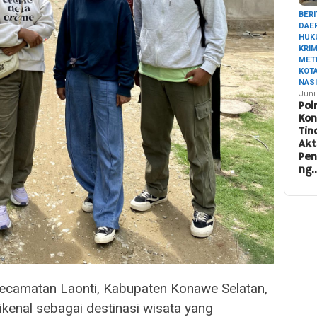
BERI
DAE
HUK
KRI
MET
KOT
NAS
Juni
Pol
Ko
Tin
Akt
Pe
ng
Kecamatan Laonti, Kabupaten Konawe Selatan,
kenal sebagai destinasi wisata yang