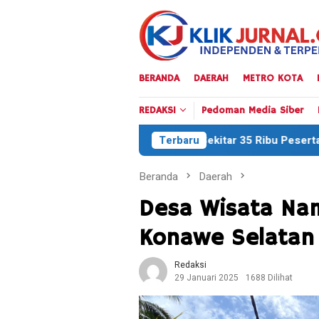
Loncat
ke
konten
BERANDA
DAERAH
METRO KOTA
REDAKSI
Pedoman Media Siber
Sekitar 35 Ribu Peserta Meriahkan Defile HUT RI 
Terbaru
Beranda
Daerah
Desa Wisata Nam
Konawe Selatan
Redaksi
29 Januari 2025
1688 Dilihat