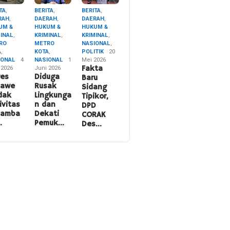
TA
,
BERITA
,
BERITA
,
RAH
,
DAERAH
,
DAERAH
,
UM &
HUKUM &
HUKUM &
MINAL
,
KRIMINAL
,
KRIMINAL
,
RO
METRO
NASIONAL
,
A
,
KOTA
,
POLITIK
20
IONAL
4
NASIONAL
1
Mei 2026
 2026
Juni 2026
Fakta
res
Diduga
Baru
nawe
Rusak
Sidang
dak
Lingkunga
Tipikor,
ivitas
n dan
DPD
namba
Dekati
CORAK
…
Pemuk…
Des…