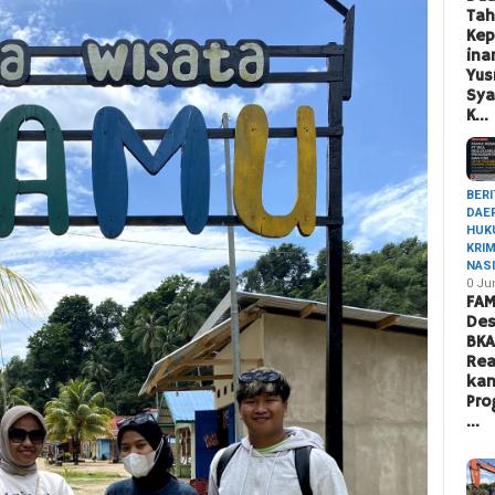
Ta
Ke
ina
Yus
Sya
K…
BERI
DAE
HUK
KRI
NAS
0 Ju
FAM
Des
BK
Rea
ka
Pro
…