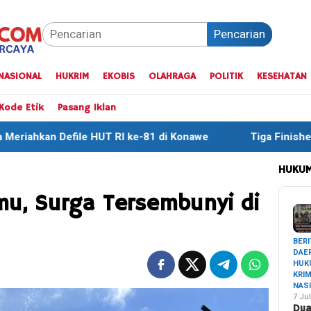
Pencarian
NASIONAL
HUKRIM
EKOBIS
OLAHRAGA
POLITIK
KESEHATAN
Kode Etik
Pasang Iklan
ke-81 di Konawe
Tiga Finisher Terbaik One Day Trail A
HUKUM
u, Surga Tersembunyi di
BERI
DAE
HUK
KRI
NAS
7 Jul
Du