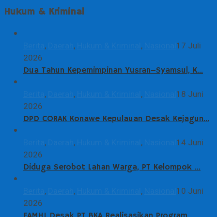
Hukum & Kriminal
Berita
,
Daerah
,
Hukum & Kriminal
,
Nasional
17 Juli
2026
Dua Tahun Kepemimpinan Yusran–Syamsul, K…
Berita
,
Daerah
,
Hukum & Kriminal
,
Nasional
18 Juni
2026
DPD CORAK Konawe Kepulauan Desak Kejagun…
Berita
,
Daerah
,
Hukum & Kriminal
,
Nasional
14 Juni
2026
Diduga Serobot Lahan Warga, PT Kelompok …
Berita
,
Daerah
,
Hukum & Kriminal
,
Nasional
10 Juni
2026
FAMHI Desak PT BKA Realisasikan Program …