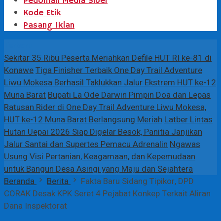
Pedoman Media Siber
Kode Etik
Pasang Iklan
Terbaru
Sekitar 35 Ribu Peserta Meriahkan Defile HUT RI ke-81 di
Konawe
Tiga Finisher Terbaik One Day Trail Adventure
Liwu Mokesa Berhasil Taklukkan Jalur Ekstrem HUT ke-12
Muna Barat
Bupati La Ode Darwin Pimpin Doa dan Lepas
Ratusan Rider di One Day Trail Adventure Liwu Mokesa,
HUT ke-12 Muna Barat Berlangsung Meriah
Latber Lintas
Hutan Uepai 2026 Siap Digelar Besok, Panitia Janjikan
Jalur Santai dan Supertes Pemacu Adrenalin
Ngawas
Usung Visi Pertanian, Keagamaan, dan Kepemudaan
untuk Bangun Desa Asingi yang Maju dan Sejahtera
Beranda
Berita
Fakta Baru Sidang Tipikor, DPD
CORAK Desak KPK Seret 4 Pejabat Konkep Terkait Aliran
Dana Inspektorat