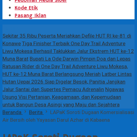
Pedoman Media Siber
Kode Etik
Pasang Iklan
Terbaru
Sekitar 35 Ribu Peserta Meriahkan Defile HUT RI ke-81 di
Konawe
Tiga Finisher Terbaik One Day Trail Adventure
Liwu Mokesa Berhasil Taklukkan Jalur Ekstrem HUT ke-12
Muna Barat
Bupati La Ode Darwin Pimpin Doa dan Lepas
Ratusan Rider di One Day Trail Adventure Liwu Mokesa,
HUT ke-12 Muna Barat Berlangsung Meriah
Latber Lintas
Hutan Uepai 2026 Siap Digelar Besok, Panitia Janjikan
Jalur Santai dan Supertes Pemacu Adrenalin
Ngawas
Usung Visi Pertanian, Keagamaan, dan Kepemudaan
untuk Bangun Desa Asingi yang Maju dan Sejahtera
Beranda
Berita
LAPaK Soroti Dugaan Komersialisasi
Air Bersih oleh Yayasan Darul Azhar di Kabaena