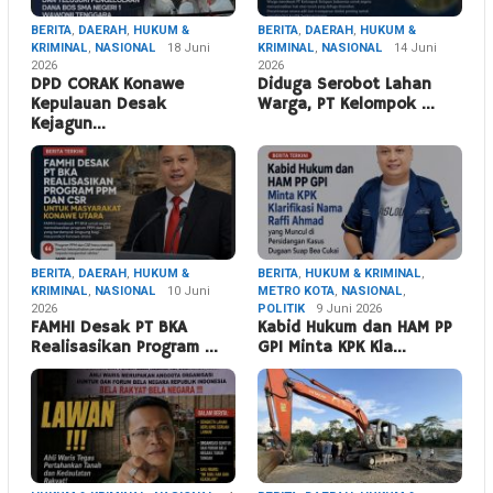
BERITA
,
DAERAH
,
HUKUM &
BERITA
,
DAERAH
,
HUKUM &
KRIMINAL
,
NASIONAL
18 Juni
KRIMINAL
,
NASIONAL
14 Juni
2026
2026
DPD CORAK Konawe
Diduga Serobot Lahan
Kepulauan Desak
Warga, PT Kelompok …
Kejagun…
BERITA
,
DAERAH
,
HUKUM &
BERITA
,
HUKUM & KRIMINAL
,
KRIMINAL
,
NASIONAL
10 Juni
METRO KOTA
,
NASIONAL
,
2026
POLITIK
9 Juni 2026
FAMHI Desak PT BKA
Kabid Hukum dan HAM PP
Realisasikan Program …
GPI Minta KPK Kla…