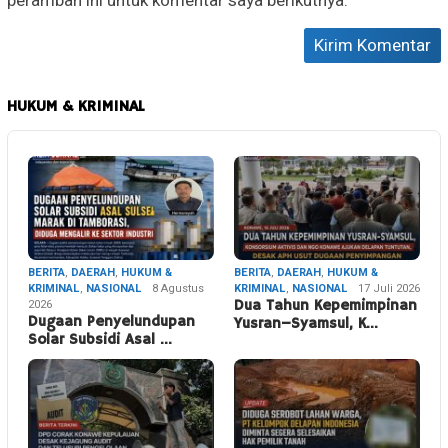
peramban ini untuk komentar saya berikutnya.
HUKUM & KRIMINAL
BERITA
,
DAERAH
,
HUKUM &
BERITA
,
DAERAH
,
HUKUM &
KRIMINAL
,
NASIONAL
8 Agustus
KRIMINAL
,
NASIONAL
17 Juli 2026
2026
Dua Tahun Kepemimpinan
Dugaan Penyelundupan
Yusran–Syamsul, K…
Solar Subsidi Asal …