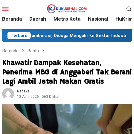
Loncat
Menu
ke
Mobile
konten
Beranda
Daerah
Metro Kota
Nasional
HuKrim
i, Diduga Mengalir ke Sektor Industri
Terbaru
Sekitar 35 Ribu 
Beranda
Berita
Khawatir Dampak Kesehatan,
Penerima MBG di Anggaberi Tak Berani
Lagi Ambil Jatah Makan Gratis
Redaksi
18 April 2026
568 Dilihat