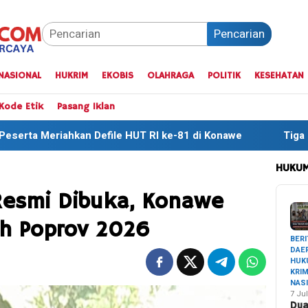
Pencarian
NASIONAL
HUKRIM
EKOBIS
OLAHRAGA
POLITIK
KESEHATAN
Kode Etik
Pasang Iklan
UT RI ke-81 di Konawe
Tiga Finisher Terbaik One Day T
HUKUM
esmi Dibuka, Konawe
h Poprov 2026
BERI
DAE
HUK
KRI
NAS
7 Jul
Du