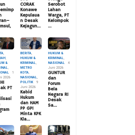
hun
CORAK
Serobot
pemimp
Konawe
Lahan
n
Kepulaua
Warga, PT
ran–
n Desak
Kelompok
msul,
Kejagun…
…
TA
,
BERITA
,
HUKUM &
RAH
,
HUKUM &
KRIMINAL
,
UM &
KRIMINAL
,
NASIONAL
4
MINAL
,
METRO
Juni 2026
IONAL
1
KOTA
,
GUNTUR
ni 2026
NASIONAL
,
dan
HI
POLITIK
9
Forum
Juni 2026
ak PT
Bela
Kabid
A
Negara RI
Hukum
lisasi
Desak
dan HAM
n
Sa…
PP GPI
gram
Minta KPK
Kla…