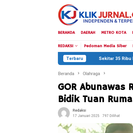
Loncat
ke
konten
BERANDA
DAERAH
METRO KOTA
REDAKSI
Pedoman Media Siber
Sekitar 35 Ribu Peserta Meriahkan Defile H
Terbaru
Beranda
Olahraga
GOR Abunawas R
Bidik Tuan Ruma
Redaksi
17 Januari 2025
797 Dilihat