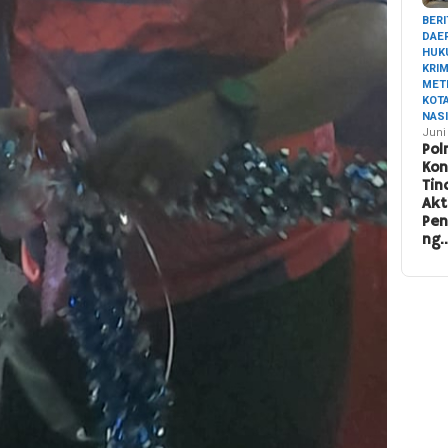
BERI
DAE
HUK
KRI
MET
KOT
NAS
Juni
Pol
Ko
Tin
Akt
Pe
ng