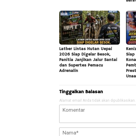
Bara
Latber Lintas Hutan Uepai
Keni
2026 Siap Digelar Besok,
Siap
Panitia Janjikan Jalur Santai
Kona
dan Supertes Pemacu
Pemb
Adrenalin
Pres
Unaa
Tinggalkan Balasan
Alamat email Anda tidak akan dipublikasikan.