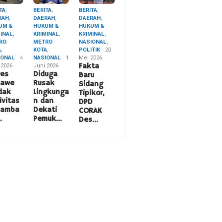
TA
,
BERITA
,
BERITA
,
RAH
,
DAERAH
,
DAERAH
,
UM &
HUKUM &
HUKUM &
MINAL
,
KRIMINAL
,
KRIMINAL
,
RO
METRO
NASIONAL
,
A
,
KOTA
,
POLITIK
20
IONAL
4
NASIONAL
1
Mei 2026
 2026
Juni 2026
Fakta
res
Diduga
Baru
nawe
Rusak
Sidang
dak
Lingkunga
Tipikor,
ivitas
n dan
DPD
namba
Dekati
CORAK
…
Pemuk…
Des…