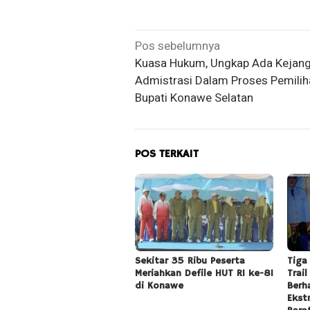
Navigasi
Pos sebelumnya
Kuasa Hukum, Ungkap Ada Kejang
pos
Admistrasi Dalam Proses Pemilih
Bupati Konawe Selatan
POS TERKAIT
Sekitar 35 Ribu Peserta
Tiga
Meriahkan Defile HUT RI ke-81
Trai
di Konawe
Berh
Ekst