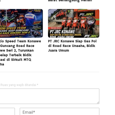
t
Barat Berlangsung Meriah
zio Speed Team Konawe
PT JRC Konawe Siap Gas Pol
 Guncang Road Race
di Road Race Unaaha, Bidik
we Seri 2, Turunkan
Juara Umum
alap Terbaik Bidik
tasi di Sirkuit MTQ
ha
Ruas yang wajib ditandai
*