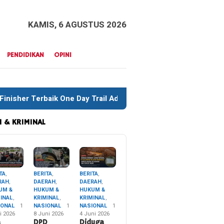
KAMIS, 6 AGUSTUS 2026
PENDIDIKAN
OPINI
rail Adventure Liwu Mokesa Berhasil Taklukkan Jalur Ekstrem 
 & KRIMINAL
TA
,
BERITA
,
BERITA
,
RAH
,
DAERAH
,
DAERAH
,
UM &
HUKUM &
HUKUM &
MINAL
,
KRIMINAL
,
KRIMINAL
,
IONAL
1
NASIONAL
1
NASIONAL
1
i 2026
8 Juni 2026
4 Juni 2026
a
DPD
Diduga