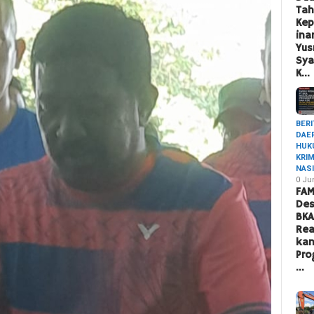
Ta
Ke
ina
Yus
Sya
K…
BERI
DAE
HUK
KRI
NAS
0 Ju
FAM
Des
BK
Rea
ka
Pro
…