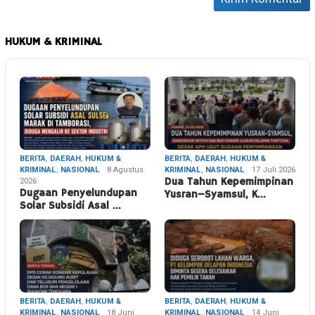
HUKUM & KRIMINAL
BERITA
,
DAERAH
,
HUKUM &
BERITA
,
DAERAH
,
HUKUM &
KRIMINAL
,
NASIONAL
8 Agustus
KRIMINAL
,
NASIONAL
17 Juli 2026
2026
Dua Tahun Kepemimpinan
Dugaan Penyelundupan
Yusran–Syamsul, K…
Solar Subsidi Asal …
BERITA
,
DAERAH
,
HUKUM &
BERITA
,
DAERAH
,
HUKUM &
KRIMINAL
,
NASIONAL
18 Juni
KRIMINAL
,
NASIONAL
14 Juni