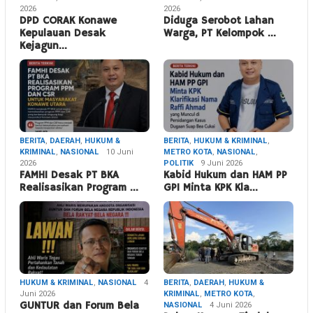
2026
2026
DPD CORAK Konawe
Diduga Serobot Lahan
Kepulauan Desak
Warga, PT Kelompok …
Kejagun…
BERITA
,
DAERAH
,
HUKUM &
BERITA
,
HUKUM & KRIMINAL
,
KRIMINAL
,
NASIONAL
10 Juni
METRO KOTA
,
NASIONAL
,
2026
POLITIK
9 Juni 2026
FAMHI Desak PT BKA
Kabid Hukum dan HAM PP
Realisasikan Program …
GPI Minta KPK Kla…
HUKUM & KRIMINAL
,
NASIONAL
4
BERITA
,
DAERAH
,
HUKUM &
Juni 2026
KRIMINAL
,
METRO KOTA
,
GUNTUR dan Forum Bela
NASIONAL
4 Juni 2026