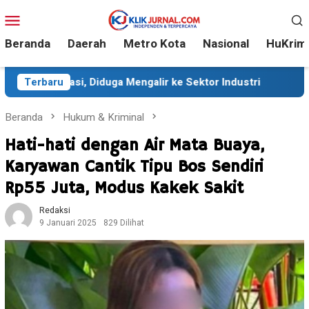
Loncat
Menu
ke
Mobile
konten
Beranda
Daerah
Metro Kota
Nasional
HuKrim
uga Mengalir ke Sektor Industri
Terbaru
Sekitar 35 Ribu Peser
Beranda
Hukum & Kriminal
Hati-hati dengan Air Mata Buaya,
Karyawan Cantik Tipu Bos Sendiri
Rp55 Juta, Modus Kakek Sakit
Redaksi
9 Januari 2025
829 Dilihat