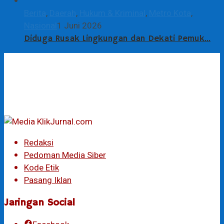
Berita
,
Daerah
,
Hukum & Kriminal
,
Metro Kota
,
Nasional
1 Juni 2026
Diduga Rusak Lingkungan dan Dekati Pemuk…
Redaksi
Pedoman Media Siber
Kode Etik
Pasang Iklan
Jaringan Social