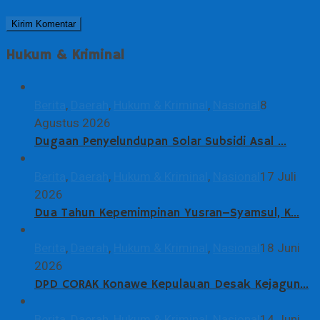
Hukum & Kriminal
Berita
,
Daerah
,
Hukum & Kriminal
,
Nasional
8
Agustus 2026
Dugaan Penyelundupan Solar Subsidi Asal …
Berita
,
Daerah
,
Hukum & Kriminal
,
Nasional
17 Juli
2026
Dua Tahun Kepemimpinan Yusran–Syamsul, K…
Berita
,
Daerah
,
Hukum & Kriminal
,
Nasional
18 Juni
2026
DPD CORAK Konawe Kepulauan Desak Kejagun…
Berita
,
Daerah
,
Hukum & Kriminal
,
Nasional
14 Juni