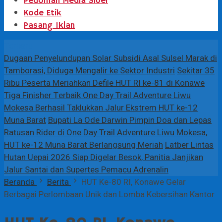
Pedoman Media Siber
Kode Etik
Pasang Iklan
Terbaru
Dugaan Penyelundupan Solar Subsidi Asal Sulsel Marak di
Tamborasi, Diduga Mengalir ke Sektor Industri
Sekitar 35
Ribu Peserta Meriahkan Defile HUT RI ke-81 di Konawe
Tiga Finisher Terbaik One Day Trail Adventure Liwu
Mokesa Berhasil Taklukkan Jalur Ekstrem HUT ke-12
Muna Barat
Bupati La Ode Darwin Pimpin Doa dan Lepas
Ratusan Rider di One Day Trail Adventure Liwu Mokesa,
HUT ke-12 Muna Barat Berlangsung Meriah
Latber Lintas
Hutan Uepai 2026 Siap Digelar Besok, Panitia Janjikan
Jalur Santai dan Supertes Pemacu Adrenalin
Beranda
Berita
HUT Ke-80 RI, Konawe Gelar
Berbagai Perlombaan Unik dan Lomba Kebersihan Kantor