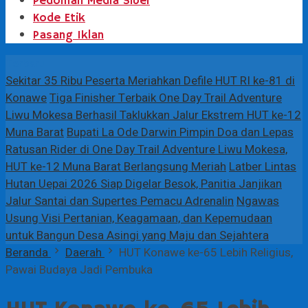
Pedoman Media Siber
Kode Etik
Pasang Iklan
Terbaru
Sekitar 35 Ribu Peserta Meriahkan Defile HUT RI ke-81 di
Konawe
Tiga Finisher Terbaik One Day Trail Adventure
Liwu Mokesa Berhasil Taklukkan Jalur Ekstrem HUT ke-12
Muna Barat
Bupati La Ode Darwin Pimpin Doa dan Lepas
Ratusan Rider di One Day Trail Adventure Liwu Mokesa,
HUT ke-12 Muna Barat Berlangsung Meriah
Latber Lintas
Hutan Uepai 2026 Siap Digelar Besok, Panitia Janjikan
Jalur Santai dan Supertes Pemacu Adrenalin
Ngawas
Usung Visi Pertanian, Keagamaan, dan Kepemudaan
untuk Bangun Desa Asingi yang Maju dan Sejahtera
Beranda
Daerah
HUT Konawe ke-65 Lebih Religius,
Pawai Budaya Jadi Pembuka