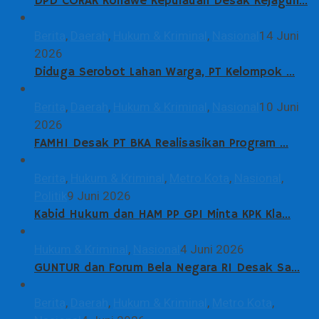
DPD CORAK Konawe Kepulauan Desak Kejagun…
Berita
,
Daerah
,
Hukum & Kriminal
,
Nasional
14 Juni
2026
Diduga Serobot Lahan Warga, PT Kelompok …
Berita
,
Daerah
,
Hukum & Kriminal
,
Nasional
10 Juni
2026
FAMHI Desak PT BKA Realisasikan Program …
Berita
,
Hukum & Kriminal
,
Metro Kota
,
Nasional
,
Politik
9 Juni 2026
Kabid Hukum dan HAM PP GPI Minta KPK Kla…
Hukum & Kriminal
,
Nasional
4 Juni 2026
GUNTUR dan Forum Bela Negara RI Desak Sa…
Berita
,
Daerah
,
Hukum & Kriminal
,
Metro Kota
,