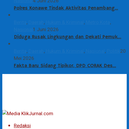
Nasional
4 Juni 2026
Polres Konawe Tindak Aktivitas Penambang…
Berita
,
Daerah
,
Hukum & Kriminal
,
Metro Kota
,
Nasional
1 Juni 2026
Diduga Rusak Lingkungan dan Dekati Pemuk…
Berita
,
Daerah
,
Hukum & Kriminal
,
Nasional
,
Politik
20
Mei 2026
Fakta Baru Sidang Tipikor, DPD CORAK Des…
Redaksi