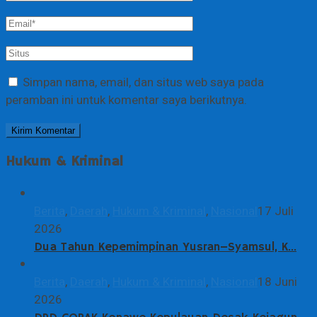
Simpan nama, email, dan situs web saya pada
peramban ini untuk komentar saya berikutnya.
Hukum & Kriminal
Berita
,
Daerah
,
Hukum & Kriminal
,
Nasional
17 Juli
2026
Dua Tahun Kepemimpinan Yusran–Syamsul, K…
Berita
,
Daerah
,
Hukum & Kriminal
,
Nasional
18 Juni
2026