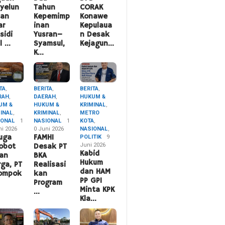
yelun
Tahun
CORAK
pan
Kepemimp
Konawe
ar
inan
Kepulaua
sidi
Yusran–
n Desak
l …
Syamsul,
Kejagun…
K…
TA
,
BERITA
,
BERITA
,
RAH
,
DAERAH
,
HUKUM &
UM &
HUKUM &
KRIMINAL
,
MINAL
,
KRIMINAL
,
METRO
IONAL
1
NASIONAL
1
KOTA
,
ni 2026
0 Juni 2026
NASIONAL
,
uga
FAMHI
POLITIK
9
Juni 2026
obot
Desak PT
Kabid
an
BKA
Hukum
ga, PT
Realisasi
dan HAM
lompok
kan
PP GPI
Program
Minta KPK
…
Kla…