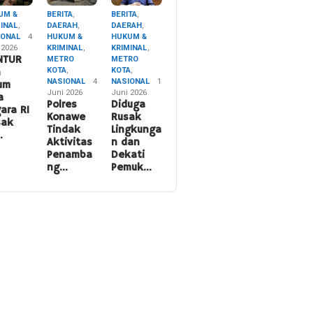
UM &
BERITA
,
BERITA
,
MINAL
,
DAERAH
,
DAERAH
,
IONAL
4
HUKUM &
HUKUM &
 2026
KRIMINAL
,
KRIMINAL
,
NTUR
METRO
METRO
KOTA
,
KOTA
,
n
NASIONAL
4
NASIONAL
1
um
Juni 2026
Juni 2026
a
Polres
Diduga
ara RI
Konawe
Rusak
sak
Tindak
Lingkunga
…
Aktivitas
n dan
Penamba
Dekati
ng…
Pemuk…