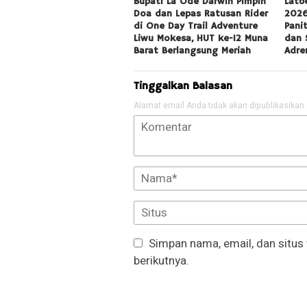
Bupati La Ode Darwin Pimpin
Latb
Doa dan Lepas Ratusan Rider
2026
di One Day Trail Adventure
Pani
Liwu Mokesa, HUT ke-12 Muna
dan 
Barat Berlangsung Meriah
Adre
Tinggalkan Balasan
Alamat email Anda tidak akan dipublikasikan.
Simpan nama, email, dan situs
berikutnya.