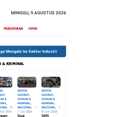
MINGGU, 9 AGUSTUS 2026
PENDIDIKAN
OPINI
Industri
Sekitar 35 Ribu Peserta Meriahkan Defile HUT
 & KRIMINAL
TA
,
BERITA
,
BERITA
,
RAH
,
DAERAH
,
DAERAH
,
UM &
HUKUM &
HUKUM &
MINAL
,
KRIMINAL
,
KRIMINAL
,
IONAL
8
NASIONAL
1
NASIONAL
1
tus 2026
7 Juli 2026
8 Juni 2026
gaan
Dua
DPD