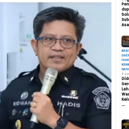
Pen
du
Sol
Sub
Asa
BERI
DAE
HUK
KRI
NAS
4 Ju
Did
Ser
Lah
War
Ke
…