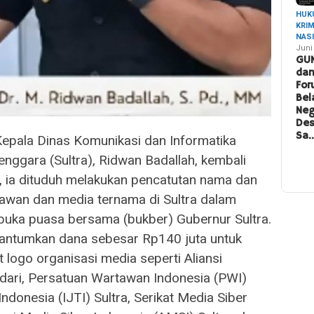
HUK
KRI
NAS
Juni
GU
da
For
Bel
Neg
De
Sa
pala Dinas Komunikasi dan Informatika
enggara (Sultra), Ridwan Badallah, kembali
ni, ia dituduh melakukan pencatutan nama dan
tawan dan media ternama di Sultra dalam
uka puasa bersama (bukber) Gubernur Sultra.
cantumkan dana sebesar Rp140 juta untuk
logo organisasi media seperti Aliansi
ndari, Persatuan Wartawan Indonesia (PWI)
 Indonesia (IJTI) Sultra, Serikat Media Siber