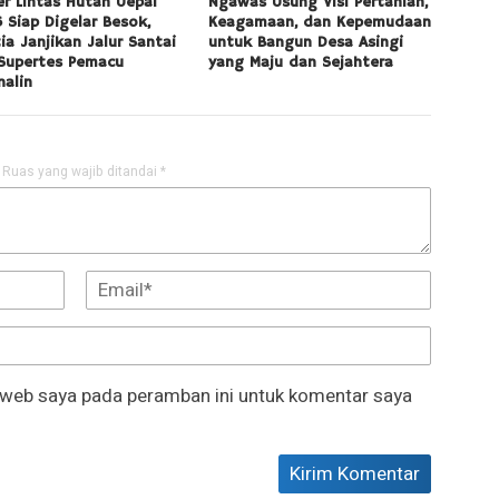
er Lintas Hutan Uepai
Ngawas Usung Visi Pertanian,
 Siap Digelar Besok,
Keagamaan, dan Kepemudaan
tia Janjikan Jalur Santai
untuk Bangun Desa Asingi
Supertes Pemacu
yang Maju dan Sejahtera
nalin
Ruas yang wajib ditandai
*
 web saya pada peramban ini untuk komentar saya