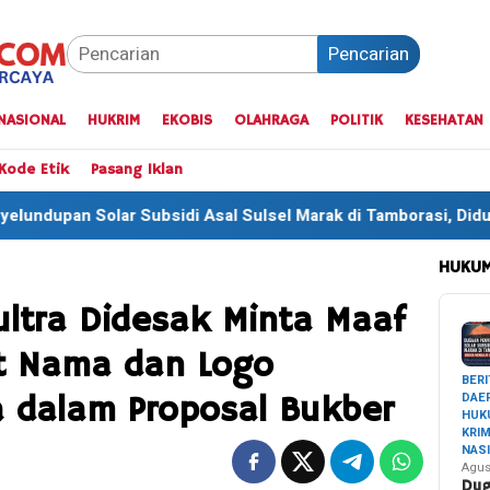
Pencarian
NASIONAL
HUKRIM
EKOBIS
OLAHRAGA
POLITIK
KESEHATAN
Kode Etik
Pasang Iklan
i Asal Sulsel Marak di Tamborasi, Diduga Mengalir ke Sektor 
HUKUM
ultra Didesak Minta Maaf
ut Nama dan Logo
BERI
DAE
a dalam Proposal Bukber
HUK
KRI
NAS
Agus
Du