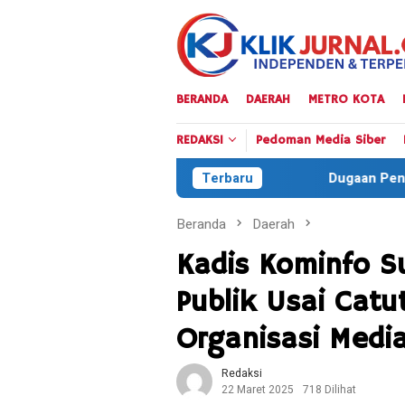
Loncat
ke
konten
BERANDA
DAERAH
METRO KOTA
REDAKSI
Pedoman Media Siber
Dugaan Penyelundupan Solar Subsid
Terbaru
Beranda
Daerah
Kadis Kominfo S
Publik Usai Cat
Organisasi Medi
Redaksi
22 Maret 2025
718 Dilihat