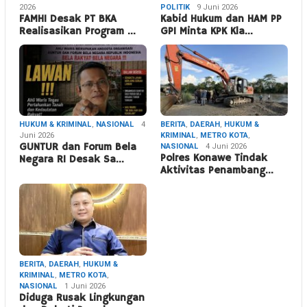
2026
POLITIK
9 Juni 2026
FAMHI Desak PT BKA
Kabid Hukum dan HAM PP
Realisasikan Program …
GPI Minta KPK Kla…
HUKUM & KRIMINAL
,
NASIONAL
4
BERITA
,
DAERAH
,
HUKUM &
Juni 2026
KRIMINAL
,
METRO KOTA
,
GUNTUR dan Forum Bela
NASIONAL
4 Juni 2026
Polres Konawe Tindak
Negara RI Desak Sa…
Aktivitas Penambang…
BERITA
,
DAERAH
,
HUKUM &
KRIMINAL
,
METRO KOTA
,
NASIONAL
1 Juni 2026
Diduga Rusak Lingkungan