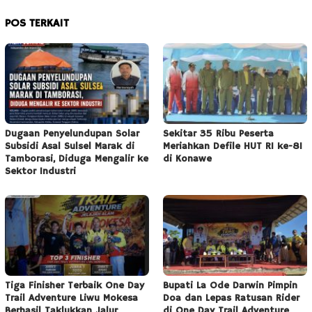
POS TERKAIT
Dugaan Penyelundupan Solar
Sekitar 35 Ribu Peserta
Subsidi Asal Sulsel Marak di
Meriahkan Defile HUT RI ke-81
Tamborasi, Diduga Mengalir ke
di Konawe
Sektor Industri
Tiga Finisher Terbaik One Day
Bupati La Ode Darwin Pimpin
Trail Adventure Liwu Mokesa
Doa dan Lepas Ratusan Rider
Berhasil Taklukkan Jalur
di One Day Trail Adventure