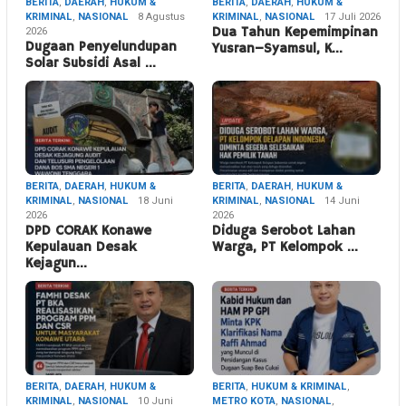
BERITA
,
DAERAH
,
HUKUM &
BERITA
,
DAERAH
,
HUKUM &
KRIMINAL
,
NASIONAL
8 Agustus
KRIMINAL
,
NASIONAL
17 Juli 2026
2026
Dua Tahun Kepemimpinan
Dugaan Penyelundupan
Yusran–Syamsul, K…
Solar Subsidi Asal …
BERITA
,
DAERAH
,
HUKUM &
BERITA
,
DAERAH
,
HUKUM &
KRIMINAL
,
NASIONAL
18 Juni
KRIMINAL
,
NASIONAL
14 Juni
2026
2026
DPD CORAK Konawe
Diduga Serobot Lahan
Kepulauan Desak
Warga, PT Kelompok …
Kejagun…
BERITA
,
DAERAH
,
HUKUM &
BERITA
,
HUKUM & KRIMINAL
,
KRIMINAL
,
NASIONAL
10 Juni
METRO KOTA
,
NASIONAL
,