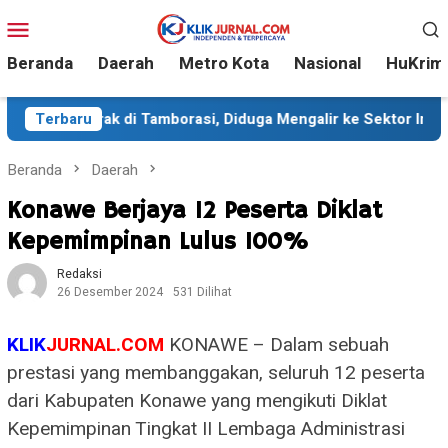
Loncat
Menu
ke
Mobile
konten
Beranda
Daerah
Metro Kota
Nasional
HuKrim
di Tamborasi, Diduga Mengalir ke Sektor Industri
Terbaru
Sekit
Beranda
Daerah
Konawe Berjaya 12 Peserta Diklat
Kepemimpinan Lulus 100%
Redaksi
26 Desember 2024
531 Dilihat
KLIK
JURNAL.COM
KONAWE – Dalam sebuah
prestasi yang membanggakan, seluruh 12 peserta
dari Kabupaten Konawe yang mengikuti Diklat
Kepemimpinan Tingkat II Lembaga Administrasi