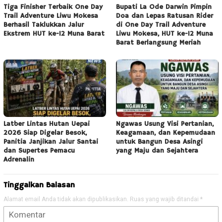
Tiga Finisher Terbaik One Day
Bupati La Ode Darwin Pimpin
Trail Adventure Liwu Mokesa
Doa dan Lepas Ratusan Rider
Berhasil Taklukkan Jalur
di One Day Trail Adventure
Ekstrem HUT ke-12 Muna Barat
Liwu Mokesa, HUT ke-12 Muna
Barat Berlangsung Meriah
Latber Lintas Hutan Uepai
Ngawas Usung Visi Pertanian,
2026 Siap Digelar Besok,
Keagamaan, dan Kepemudaan
Panitia Janjikan Jalur Santai
untuk Bangun Desa Asingi
dan Supertes Pemacu
yang Maju dan Sejahtera
Adrenalin
Tinggalkan Balasan
Alamat email Anda tidak akan dipublikasikan.
Ruas yang wajib ditandai
*