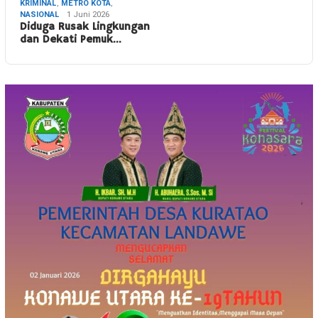
KRIMINAL
,
METRO KOTA
,
NASIONAL
1 Juni 2026
Diduga Rusak Lingkungan
dan Dekati Pemuk…