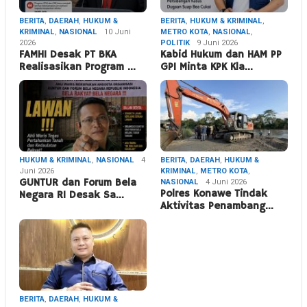
BERITA
,
DAERAH
,
HUKUM &
BERITA
,
HUKUM & KRIMINAL
,
KRIMINAL
,
NASIONAL
10 Juni
METRO KOTA
,
NASIONAL
,
2026
POLITIK
9 Juni 2026
FAMHI Desak PT BKA
Kabid Hukum dan HAM PP
Realisasikan Program …
GPI Minta KPK Kla…
HUKUM & KRIMINAL
,
NASIONAL
4
BERITA
,
DAERAH
,
HUKUM &
Juni 2026
KRIMINAL
,
METRO KOTA
,
GUNTUR dan Forum Bela
NASIONAL
4 Juni 2026
Polres Konawe Tindak
Negara RI Desak Sa…
Aktivitas Penambang…
BERITA
,
DAERAH
,
HUKUM &