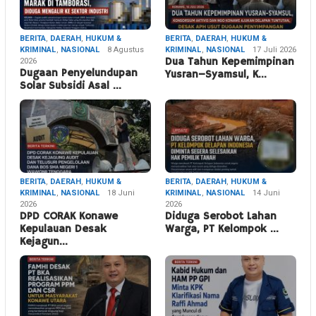
BERITA
,
DAERAH
,
HUKUM &
BERITA
,
DAERAH
,
HUKUM &
KRIMINAL
,
NASIONAL
8 Agustus
KRIMINAL
,
NASIONAL
17 Juli 2026
2026
Dua Tahun Kepemimpinan
Dugaan Penyelundupan
Yusran–Syamsul, K…
Solar Subsidi Asal …
BERITA
,
DAERAH
,
HUKUM &
BERITA
,
DAERAH
,
HUKUM &
KRIMINAL
,
NASIONAL
18 Juni
KRIMINAL
,
NASIONAL
14 Juni
2026
2026
DPD CORAK Konawe
Diduga Serobot Lahan
Kepulauan Desak
Warga, PT Kelompok …
Kejagun…