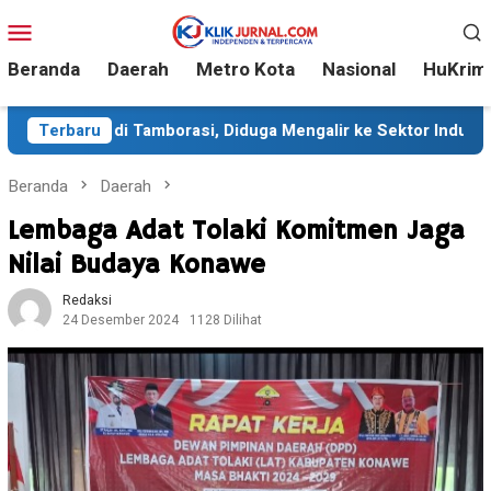
Loncat
Menu
ke
Mobile
konten
Beranda
Daerah
Metro Kota
Nasional
HuKrim
 Tamborasi, Diduga Mengalir ke Sektor Industri
Terbaru
Sekita
Beranda
Daerah
Lembaga Adat Tolaki Komitmen Jaga
Nilai Budaya Konawe
Redaksi
24 Desember 2024
1128 Dilihat