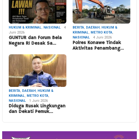
HUKUM & KRIMINAL
,
NASIONAL
4
BERITA
,
DAERAH
,
HUKUM &
Juni 2026
KRIMINAL
,
METRO KOTA
,
GUNTUR dan Forum Bela
NASIONAL
4 Juni 2026
Polres Konawe Tindak
Negara RI Desak Sa…
Aktivitas Penambang…
BERITA
,
DAERAH
,
HUKUM &
KRIMINAL
,
METRO KOTA
,
NASIONAL
1 Juni 2026
Diduga Rusak Lingkungan
dan Dekati Pemuk…