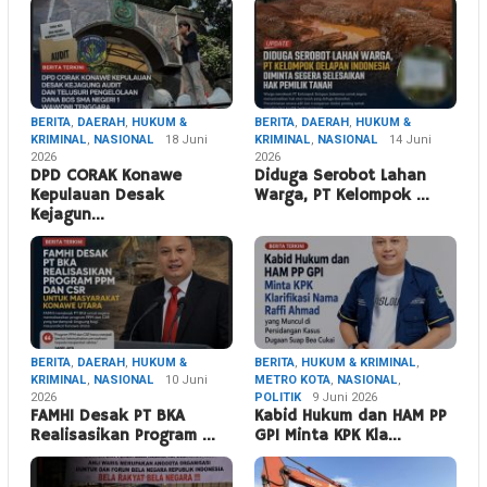
BERITA
,
DAERAH
,
HUKUM &
BERITA
,
DAERAH
,
HUKUM &
KRIMINAL
,
NASIONAL
18 Juni
KRIMINAL
,
NASIONAL
14 Juni
2026
2026
DPD CORAK Konawe
Diduga Serobot Lahan
Kepulauan Desak
Warga, PT Kelompok …
Kejagun…
BERITA
,
DAERAH
,
HUKUM &
BERITA
,
HUKUM & KRIMINAL
,
KRIMINAL
,
NASIONAL
10 Juni
METRO KOTA
,
NASIONAL
,
2026
POLITIK
9 Juni 2026
FAMHI Desak PT BKA
Kabid Hukum dan HAM PP
Realisasikan Program …
GPI Minta KPK Kla…