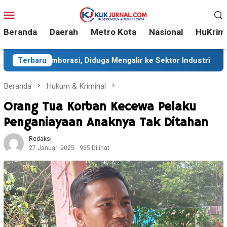
Loncat
Menu
ke
Mobile
konten
Beranda
Daerah
Metro Kota
Nasional
HuKrim
, Diduga Mengalir ke Sektor Industri
Terbaru
Sekitar 35 Ribu 
Beranda
Hukum & Kriminal
Orang Tua Korban Kecewa Pelaku
Penganiayaan Anaknya Tak Ditahan
Redaksi
27 Januari 2025
965 Dilihat