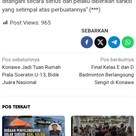
ditangani secara serius dan pelaku diberikan sanksi
yang setimpal atas perbuatannya”.(***)
Post Views:
965
SEBARKAN
Navigasi
Pos sebelumnya
Pos berikutnya
Konawe Jadi Tuan Rumah
Final Kelas E dan D
pos
Piala Soeratin U-13, Bidik
Badminton Berlangsung
Juara Nasional
Sengit di Konawe
POS TERKAIT