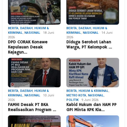
BERITA
,
DAERAH
,
HUKUM &
BERITA
,
DAERAH
,
HUKUM &
KRIMINAL
,
NASIONAL
18 Juni
KRIMINAL
,
NASIONAL
14 Juni
2026
2026
DPD CORAK Konawe
Diduga Serobot Lahan
Kepulauan Desak
Warga, PT Kelompok …
Kejagun…
BERITA
,
DAERAH
,
HUKUM &
BERITA
,
HUKUM & KRIMINAL
,
KRIMINAL
,
NASIONAL
10 Juni
METRO KOTA
,
NASIONAL
,
2026
POLITIK
9 Juni 2026
FAMHI Desak PT BKA
Kabid Hukum dan HAM PP
Realisasikan Program …
GPI Minta KPK Kla…