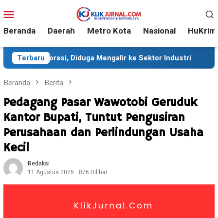
Loncat
Menu
ke
Mobile
konten
Beranda
Daerah
Metro Kota
Nasional
HuKrim
Diduga Mengalir ke Sektor Industri
Terbaru
Sekitar 35 Ribu Pe
Beranda
Berita
Pedagang Pasar Wawotobi Geruduk
Kantor Bupati, Tuntut Pengusiran
Perusahaan dan Perlindungan Usaha
Kecil
Redaksi
11 Agustus 2025
876 Dilihat