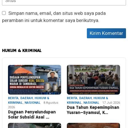
Simpan nama, email, dan situs web saya pada
peramban ini untuk komentar saya berikutnya.
HUKUM & KRIMINAL
BERITA
,
DAERAH
,
HUKUM &
BERITA
,
DAERAH
,
HUKUM &
KRIMINAL
,
NASIONAL
8 Agustus
KRIMINAL
,
NASIONAL
17 Juli 2026
2026
Dua Tahun Kepemimpinan
Dugaan Penyelundupan
Yusran–Syamsul, K…
Solar Subsidi Asal …