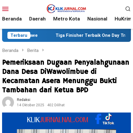
Loncat
Menu
ke
Mobile
konten
Beranda
Daerah
Metro Kota
Nasional
HuKrim
we
Terbaru
Tiga Finisher Terbaik One Day Trail Adventure Liwu
Beranda
Berita
Pemeriksaan Dugaan Penyalahgunaan
Dana Desa DiWawolimbue di
Kecamatan Asera Menunggu Bukti
Tambahan dari Ketua BPD
Redaksi
14 Oktober 2025
402 Dilihat