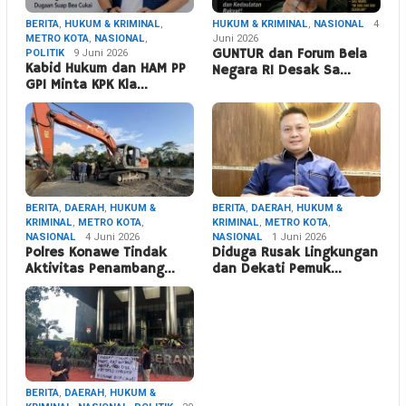
BERITA
,
HUKUM & KRIMINAL
,
HUKUM & KRIMINAL
,
NASIONAL
4
METRO KOTA
,
NASIONAL
,
Juni 2026
POLITIK
9 Juni 2026
GUNTUR dan Forum Bela
Kabid Hukum dan HAM PP
Negara RI Desak Sa…
GPI Minta KPK Kla…
BERITA
,
DAERAH
,
HUKUM &
BERITA
,
DAERAH
,
HUKUM &
KRIMINAL
,
METRO KOTA
,
KRIMINAL
,
METRO KOTA
,
NASIONAL
4 Juni 2026
NASIONAL
1 Juni 2026
Polres Konawe Tindak
Diduga Rusak Lingkungan
Aktivitas Penambang…
dan Dekati Pemuk…
BERITA
,
DAERAH
,
HUKUM &