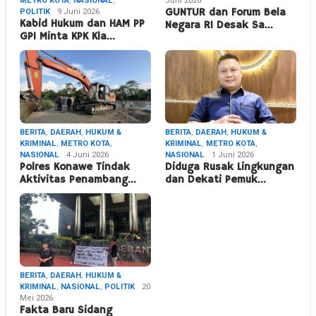
METRO KOTA
,
NASIONAL
,
Juni 2026
POLITIK
9 Juni 2026
GUNTUR dan Forum Bela
Kabid Hukum dan HAM PP
Negara RI Desak Sa…
GPI Minta KPK Kla…
BERITA
,
DAERAH
,
HUKUM &
BERITA
,
DAERAH
,
HUKUM &
KRIMINAL
,
METRO KOTA
,
KRIMINAL
,
METRO KOTA
,
NASIONAL
4 Juni 2026
NASIONAL
1 Juni 2026
Polres Konawe Tindak
Diduga Rusak Lingkungan
Aktivitas Penambang…
dan Dekati Pemuk…
BERITA
,
DAERAH
,
HUKUM &
KRIMINAL
,
NASIONAL
,
POLITIK
20
Mei 2026
Fakta Baru Sidang