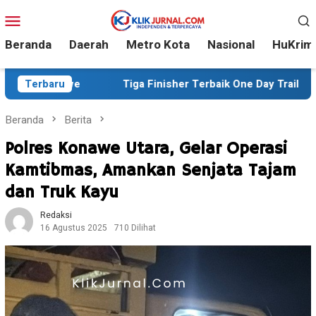
Loncat
Menu
ke
Mobile
konten
Beranda
Daerah
Metro Kota
Nasional
HuKrim
we
Terbaru
Tiga Finisher Terbaik One Day Trail Adventure Liwu
Beranda
Berita
Polres Konawe Utara, Gelar Operasi
Kamtibmas, Amankan Senjata Tajam
dan Truk Kayu
Redaksi
16 Agustus 2025
710 Dilihat