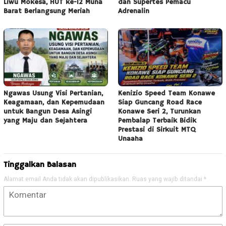
Liwu Mokesa, HUT ke-12 Muna
dan Supertes Pemacu
Barat Berlangsung Meriah
Adrenalin
Ngawas Usung Visi Pertanian,
Kenizio Speed Team Konawe
Keagamaan, dan Kepemudaan
Siap Guncang Road Race
untuk Bangun Desa Asingi
Konawe Seri 2, Turunkan
yang Maju dan Sejahtera
Pembalap Terbaik Bidik
Prestasi di Sirkuit MTQ
Unaaha
Tinggalkan Balasan
Alamat email Anda tidak akan dipublikasikan.
Ruas yang wajib ditandai
*