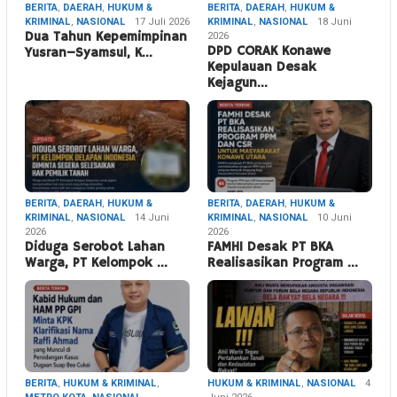
BERITA
,
DAERAH
,
HUKUM &
BERITA
,
DAERAH
,
HUKUM &
KRIMINAL
,
NASIONAL
17 Juli 2026
KRIMINAL
,
NASIONAL
18 Juni
Dua Tahun Kepemimpinan
2026
DPD CORAK Konawe
Yusran–Syamsul, K…
Kepulauan Desak
Kejagun…
BERITA
,
DAERAH
,
HUKUM &
BERITA
,
DAERAH
,
HUKUM &
KRIMINAL
,
NASIONAL
14 Juni
KRIMINAL
,
NASIONAL
10 Juni
2026
2026
Diduga Serobot Lahan
FAMHI Desak PT BKA
Warga, PT Kelompok …
Realisasikan Program …
BERITA
,
HUKUM & KRIMINAL
,
HUKUM & KRIMINAL
,
NASIONAL
4