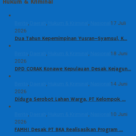
Hukum & Kriminal
Berita
,
Daerah
,
Hukum & Kriminal
,
Nasional
17 Juli
2026
Dua Tahun Kepemimpinan Yusran–Syamsul, K…
Berita
,
Daerah
,
Hukum & Kriminal
,
Nasional
18 Juni
2026
DPD CORAK Konawe Kepulauan Desak Kejagun…
Berita
,
Daerah
,
Hukum & Kriminal
,
Nasional
14 Juni
2026
Diduga Serobot Lahan Warga, PT Kelompok …
Berita
,
Daerah
,
Hukum & Kriminal
,
Nasional
10 Juni
2026
FAMHI Desak PT BKA Realisasikan Program …