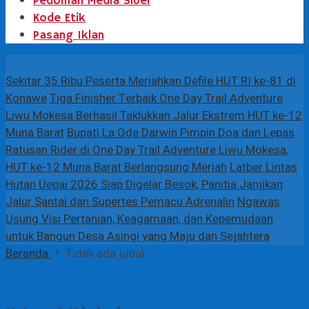
Pedoman Media Siber
Kode Etik
Pasang Iklan
Terbaru
Sekitar 35 Ribu Peserta Meriahkan Defile HUT RI ke-81 di
Konawe
Tiga Finisher Terbaik One Day Trail Adventure
Liwu Mokesa Berhasil Taklukkan Jalur Ekstrem HUT ke-12
Muna Barat
Bupati La Ode Darwin Pimpin Doa dan Lepas
Ratusan Rider di One Day Trail Adventure Liwu Mokesa,
HUT ke-12 Muna Barat Berlangsung Meriah
Latber Lintas
Hutan Uepai 2026 Siap Digelar Besok, Panitia Janjikan
Jalur Santai dan Supertes Pemacu Adrenalin
Ngawas
Usung Visi Pertanian, Keagamaan, dan Kepemudaan
untuk Bangun Desa Asingi yang Maju dan Sejahtera
Beranda
Tidak ada judul