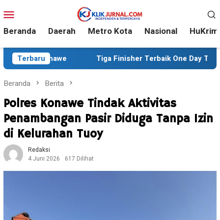
Loncat
Menu
ke
Mobile
konten
Beranda
Daerah
Metro Kota
Nasional
HuKrim
awe
Terbaru
Tiga Finisher Terbaik One Day Trail Adventure Liw
Beranda
Berita
Polres Konawe Tindak Aktivitas
Penambangan Pasir Diduga Tanpa Izin
di Kelurahan Tuoy
Redaksi
4 Juni 2026
617 Dilihat