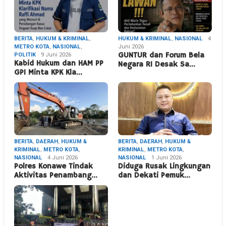
BERITA
,
HUKUM & KRIMINAL
,
HUKUM & KRIMINAL
,
NASIONAL
4
METRO KOTA
,
NASIONAL
,
Juni 2026
POLITIK
9 Juni 2026
GUNTUR dan Forum Bela
Kabid Hukum dan HAM PP
Negara RI Desak Sa…
GPI Minta KPK Kla…
BERITA
,
DAERAH
,
HUKUM &
BERITA
,
DAERAH
,
HUKUM &
KRIMINAL
,
METRO KOTA
,
KRIMINAL
,
METRO KOTA
,
NASIONAL
4 Juni 2026
NASIONAL
1 Juni 2026
Polres Konawe Tindak
Diduga Rusak Lingkungan
Aktivitas Penambang…
dan Dekati Pemuk…