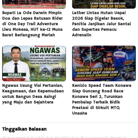
Bupati La Ode Darwin Pimpin
Latber Lintas Hutan Uepai
Doa dan Lepas Ratusan Rider
2026 Siap Digelar Besok,
di One Day Trail Adventure
Panitia Janjikan Jalur Santai
Liwu Mokesa, HUT ke-12 Muna
dan Supertes Pemacu
Barat Berlangsung Meriah
Adrenalin
Ngawas Usung Visi Pertanian,
Kenizio Speed Team Konawe
Keagamaan, dan Kepemudaan
Siap Guncang Road Race
untuk Bangun Desa Asingi
Konawe Seri 2, Turunkan
yang Maju dan Sejahtera
Pembalap Terbaik Bidik
Prestasi di Sirkuit MTQ
Unaaha
Tinggalkan Balasan
Alamat email Anda tidak akan dipublikasikan.
Ruas yang wajib ditandai
*