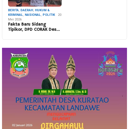
BERITA
,
DAERAH
,
HUKUM &
KRIMINAL
,
NASIONAL
,
POLITIK
20
Mei 2026
Fakta Baru Sidang
Tipikor, DPD CORAK Des…