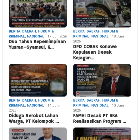
BERITA
,
DAERAH
,
HUKUM &
BERITA
,
DAERAH
,
HUKUM &
KRIMINAL
,
NASIONAL
17 Juli 2026
KRIMINAL
,
NASIONAL
18 Juni
Dua Tahun Kepemimpinan
2026
DPD CORAK Konawe
Yusran–Syamsul, K…
Kepulauan Desak
Kejagun…
BERITA
,
DAERAH
,
HUKUM &
BERITA
,
DAERAH
,
HUKUM &
KRIMINAL
,
NASIONAL
14 Juni
KRIMINAL
,
NASIONAL
10 Juni
2026
2026
Diduga Serobot Lahan
FAMHI Desak PT BKA
Warga, PT Kelompok …
Realisasikan Program …