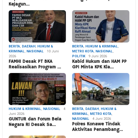
Kejagun…
BERITA
,
DAERAH
,
HUKUM &
BERITA
,
HUKUM & KRIMINAL
,
KRIMINAL
,
NASIONAL
10 Juni
METRO KOTA
,
NASIONAL
,
2026
POLITIK
9 Juni 2026
FAMHI Desak PT BKA
Kabid Hukum dan HAM PP
Realisasikan Program …
GPI Minta KPK Kla…
HUKUM & KRIMINAL
,
NASIONAL
4
BERITA
,
DAERAH
,
HUKUM &
Juni 2026
KRIMINAL
,
METRO KOTA
,
GUNTUR dan Forum Bela
NASIONAL
4 Juni 2026
Polres Konawe Tindak
Negara RI Desak Sa…
Aktivitas Penambang…