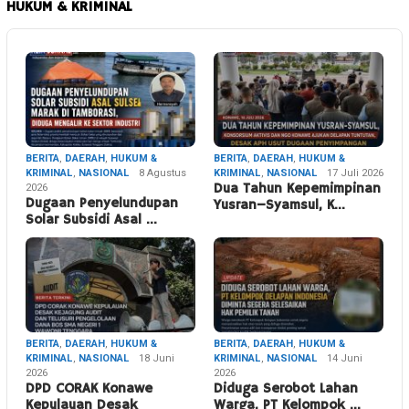
HUKUM & KRIMINAL
BERITA
,
DAERAH
,
HUKUM &
BERITA
,
DAERAH
,
HUKUM &
KRIMINAL
,
NASIONAL
8 Agustus
KRIMINAL
,
NASIONAL
17 Juli 2026
2026
Dua Tahun Kepemimpinan
Dugaan Penyelundupan
Yusran–Syamsul, K…
Solar Subsidi Asal …
BERITA
,
DAERAH
,
HUKUM &
BERITA
,
DAERAH
,
HUKUM &
KRIMINAL
,
NASIONAL
18 Juni
KRIMINAL
,
NASIONAL
14 Juni
2026
2026
DPD CORAK Konawe
Diduga Serobot Lahan
Kepulauan Desak
Warga, PT Kelompok …