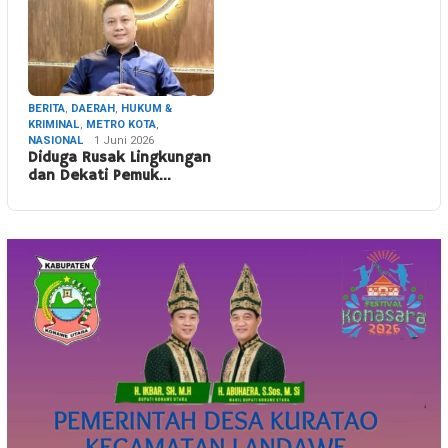
BERITA
,
DAERAH
,
HUKUM &
KRIMINAL
,
METRO KOTA
,
NASIONAL
1 Juni 2026
Diduga Rusak Lingkungan
dan Dekati Pemuk…