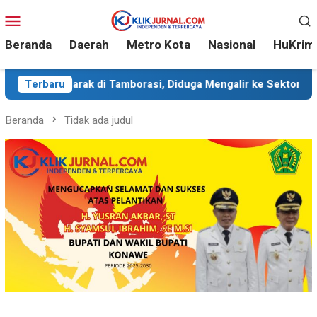
Loncat
Menu
ke
Mobile
konten
Beranda
Daerah
Metro Kota
Nasional
HuKrim
ak di Tamborasi, Diduga Mengalir ke Sektor Industri
Terbaru
S
Beranda
Tidak ada judul