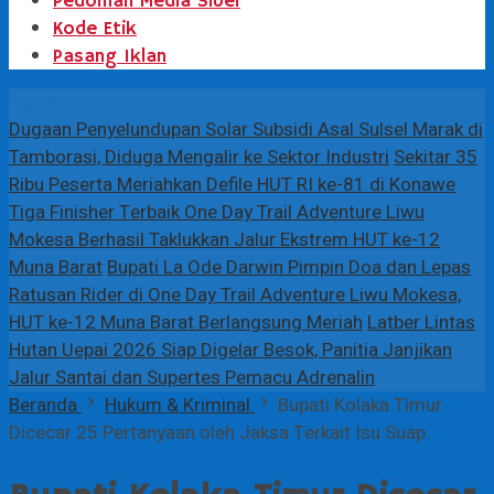
Pedoman Media Siber
Kode Etik
Pasang Iklan
Terbaru
Dugaan Penyelundupan Solar Subsidi Asal Sulsel Marak di
Tamborasi, Diduga Mengalir ke Sektor Industri
Sekitar 35
Ribu Peserta Meriahkan Defile HUT RI ke-81 di Konawe
Tiga Finisher Terbaik One Day Trail Adventure Liwu
Mokesa Berhasil Taklukkan Jalur Ekstrem HUT ke-12
Muna Barat
Bupati La Ode Darwin Pimpin Doa dan Lepas
Ratusan Rider di One Day Trail Adventure Liwu Mokesa,
HUT ke-12 Muna Barat Berlangsung Meriah
Latber Lintas
Hutan Uepai 2026 Siap Digelar Besok, Panitia Janjikan
Jalur Santai dan Supertes Pemacu Adrenalin
Beranda
Hukum & Kriminal
Bupati Kolaka Timur
Dicecar 25 Pertanyaan oleh Jaksa Terkait Isu Suap