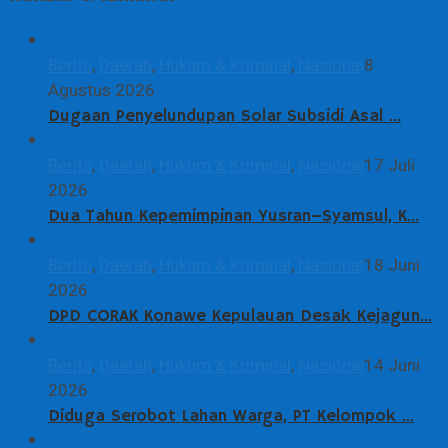
Berita
,
Daerah
,
Hukum & Kriminal
,
Nasional
8
Agustus 2026
Dugaan Penyelundupan Solar Subsidi Asal …
Berita
,
Daerah
,
Hukum & Kriminal
,
Nasional
17 Juli
2026
Dua Tahun Kepemimpinan Yusran–Syamsul, K…
Berita
,
Daerah
,
Hukum & Kriminal
,
Nasional
18 Juni
2026
DPD CORAK Konawe Kepulauan Desak Kejagun…
Berita
,
Daerah
,
Hukum & Kriminal
,
Nasional
14 Juni
2026
Diduga Serobot Lahan Warga, PT Kelompok …