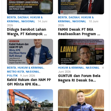
BERITA
,
DAERAH
,
HUKUM &
BERITA
,
DAERAH
,
HUKUM &
KRIMINAL
,
NASIONAL
14 Juni
KRIMINAL
,
NASIONAL
10 Juni
2026
2026
Diduga Serobot Lahan
FAMHI Desak PT BKA
Warga, PT Kelompok …
Realisasikan Program …
BERITA
,
HUKUM & KRIMINAL
,
HUKUM & KRIMINAL
,
NASIONAL
4
METRO KOTA
,
NASIONAL
,
Juni 2026
POLITIK
9 Juni 2026
GUNTUR dan Forum Bela
Kabid Hukum dan HAM PP
Negara RI Desak Sa…
GPI Minta KPK Kla…