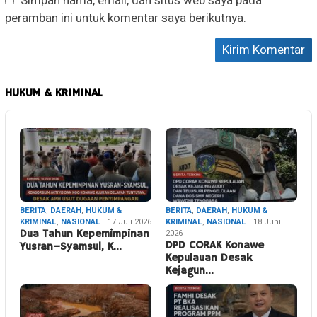
Simpan nama, email, dan situs web saya pada
peramban ini untuk komentar saya berikutnya.
HUKUM & KRIMINAL
BERITA
,
DAERAH
,
HUKUM &
BERITA
,
DAERAH
,
HUKUM &
KRIMINAL
,
NASIONAL
17 Juli 2026
KRIMINAL
,
NASIONAL
18 Juni
Dua Tahun Kepemimpinan
2026
DPD CORAK Konawe
Yusran–Syamsul, K…
Kepulauan Desak
Kejagun…