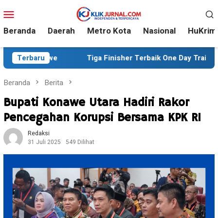
Loncat
Menu
ke
Mobile
konten
Beranda
Daerah
Metro Kota
Nasional
HuKrim
Terbaru
Tiga Finisher Terbaik One Day Trail Adventure Liwu 
Beranda
Berita
Bupati Konawe Utara Hadiri Rakor
Pencegahan Korupsi Bersama KPK RI
Redaksi
31 Juli 2025
549 Dilihat