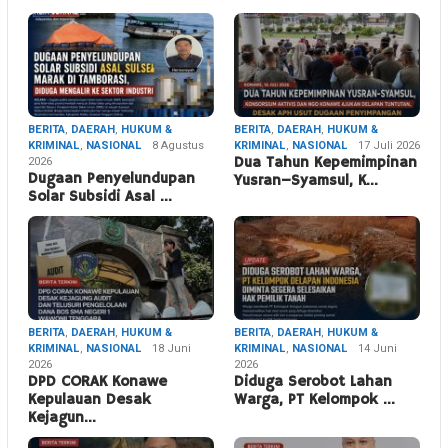
BERITA
,
DAERAH
,
HUKUM &
BERITA
,
DAERAH
,
HUKUM &
KRIMINAL
,
NASIONAL
8 Agustus
KRIMINAL
,
NASIONAL
17 Juli 2026
2026
Dua Tahun Kepemimpinan
Dugaan Penyelundupan
Yusran–Syamsul, K…
Solar Subsidi Asal …
BERITA
,
DAERAH
,
HUKUM &
BERITA
,
DAERAH
,
HUKUM &
KRIMINAL
,
NASIONAL
18 Juni
KRIMINAL
,
NASIONAL
14 Juni
2026
2026
DPD CORAK Konawe
Diduga Serobot Lahan
Kepulauan Desak
Warga, PT Kelompok …
Kejagun…