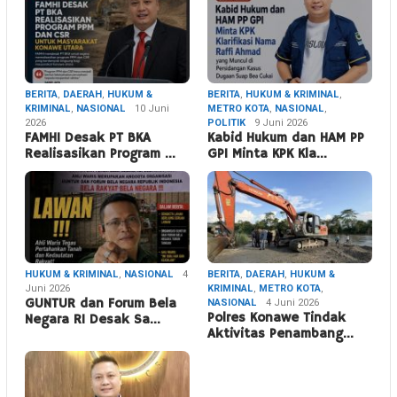
BERITA
,
DAERAH
,
HUKUM &
BERITA
,
HUKUM & KRIMINAL
,
KRIMINAL
,
NASIONAL
10 Juni
METRO KOTA
,
NASIONAL
,
2026
POLITIK
9 Juni 2026
FAMHI Desak PT BKA
Kabid Hukum dan HAM PP
Realisasikan Program …
GPI Minta KPK Kla…
HUKUM & KRIMINAL
,
NASIONAL
4
BERITA
,
DAERAH
,
HUKUM &
Juni 2026
KRIMINAL
,
METRO KOTA
,
GUNTUR dan Forum Bela
NASIONAL
4 Juni 2026
Polres Konawe Tindak
Negara RI Desak Sa…
Aktivitas Penambang…