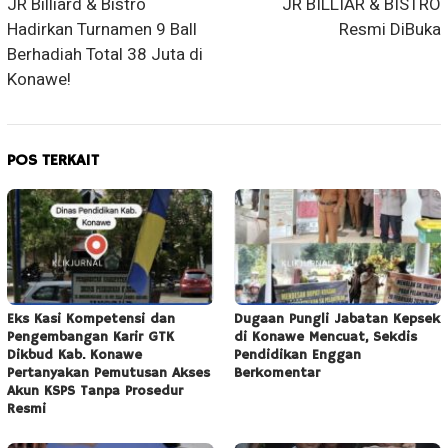
JR Billiard & Bistro
JR BILLIAR & BISTRO
Hadirkan Turnamen 9 Ball
Resmi DiBuka
Berhadiah Total 38 Juta di
Konawe!
POS TERKAIT
Eks Kasi Kompetensi dan
Dugaan Pungli Jabatan Kepsek
Pengembangan Karir GTK
di Konawe Mencuat, Sekdis
Dikbud Kab. Konawe
Pendidikan Enggan
Pertanyakan Pemutusan Akses
Berkomentar
Akun KSPS Tanpa Prosedur
Resmi