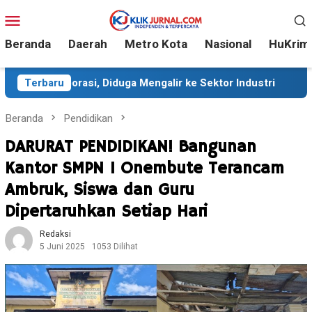
Loncat
Menu
ke
Mobile
konten
Beranda
Daerah
Metro Kota
Nasional
HuKrim
i, Diduga Mengalir ke Sektor Industri
Terbaru
Sekitar 35 Ribu
Beranda
Pendidikan
DARURAT PENDIDIKAN! Bangunan
Kantor SMPN 1 Onembute Terancam
Ambruk, Siswa dan Guru
Dipertaruhkan Setiap Hari
Redaksi
5 Juni 2025
1053 Dilihat