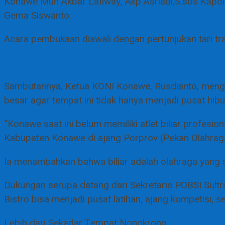
Konawe Muh Akbar Latiway, Akp Asriadi,S.sos Kapol
Gema Siswanto.
Acara pembukaan diawali dengan pertunjukan tari t
Sambutannya, Ketua KONI Konawe, Rusdianto, mengap
besar agar tempat ini tidak hanya menjadi pusat hibur
“Konawe saat ini belum memiliki atlet biliar profesion
Kabupaten Konawe di ajang Porprov (Pekan Olahraga 
Ia menambahkan bahwa biliar adalah olahraga yang sa
Dukungan serupa datang dari Sekretaris POBSI Sultra,
Bistro bisa menjadi pusat latihan, ajang kompetisi, 
Lebih dari Sekadar Tempat Nongkrong