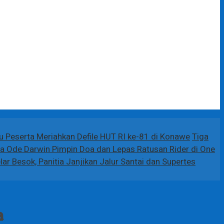
bu Peserta Meriahkan Defile HUT RI ke-81 di Konawe
Tiga
La Ode Darwin Pimpin Doa dan Lepas Ratusan Rider di One
ar Besok, Panitia Janjikan Jalur Santai dan Supertes
a