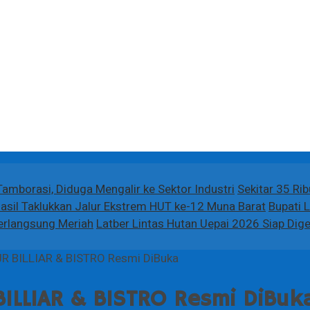
amborasi, Diduga Mengalir ke Sektor Industri
Sekitar 35 Ri
hasil Taklukkan Jalur Ekstrem HUT ke-12 Muna Barat
Bupati 
erlangsung Meriah
Latber Lintas Hutan Uepai 2026 Siap Digel
JR BILLIAR & BISTRO Resmi DiBuka
ILLIAR & BISTRO Resmi DiBuk