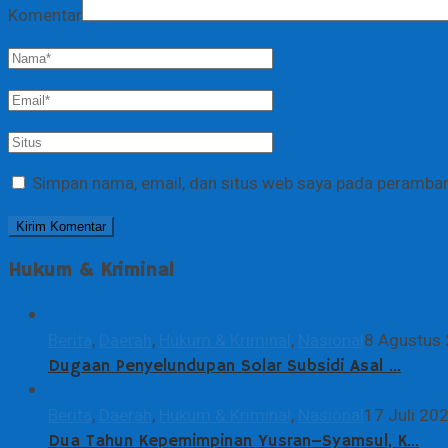
Komentar
Simpan nama, email, dan situs web saya pada peramban 
Hukum & Kriminal
Berita
,
Daerah
,
Hukum & Kriminal
,
Nasional
8 Agustus
Dugaan Penyelundupan Solar Subsidi Asal …
Berita
,
Daerah
,
Hukum & Kriminal
,
Nasional
17 Juli 20
Dua Tahun Kepemimpinan Yusran–Syamsul, K…