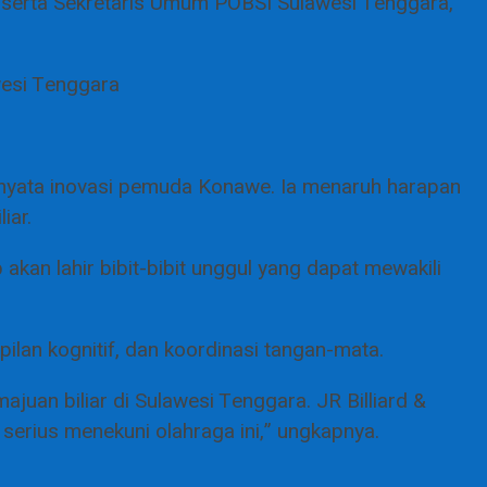
 serta Sekretaris Umum POBSI Sulawesi Tenggara,
wesi Tenggara
i nyata inovasi pemuda Konawe. Ia menaruh harapan
iar.
 akan lahir bibit-bibit unggul yang dapat mewakili
lan kognitif, dan koordinasi tangan-mata.
juan biliar di Sulawesi Tenggara. JR Billiard &
 serius menekuni olahraga ini,” ungkapnya.