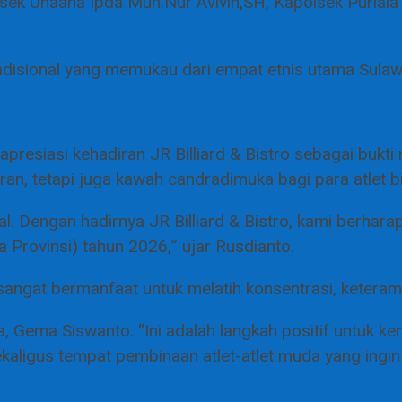
sek Unaaha Ipda Muh.Nur Avivin,SH, Kapolsek Puriala
radisional yang memukau dari empat etnis utama Sula
resiasi kehadiran JR Billiard & Bistro sebagai bukt
an, tetapi juga kawah candradimuka bagi para atlet bil
al. Dengan hadirnya JR Billiard & Bistro, kami berharap
Provinsi) tahun 2026,” ujar Rusdianto.
ngat bermanfaat untuk melatih konsentrasi, keterampi
 Gema Siswanto. “Ini adalah langkah positif untuk kema
sekaligus tempat pembinaan atlet-atlet muda yang ingin