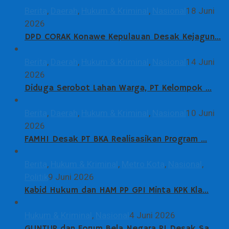
Berita
,
Daerah
,
Hukum & Kriminal
,
Nasional
18 Juni
2026
DPD CORAK Konawe Kepulauan Desak Kejagun…
Berita
,
Daerah
,
Hukum & Kriminal
,
Nasional
14 Juni
2026
Diduga Serobot Lahan Warga, PT Kelompok …
Berita
,
Daerah
,
Hukum & Kriminal
,
Nasional
10 Juni
2026
FAMHI Desak PT BKA Realisasikan Program …
Berita
,
Hukum & Kriminal
,
Metro Kota
,
Nasional
,
Politik
9 Juni 2026
Kabid Hukum dan HAM PP GPI Minta KPK Kla…
Hukum & Kriminal
,
Nasional
4 Juni 2026
GUNTUR dan Forum Bela Negara RI Desak Sa…