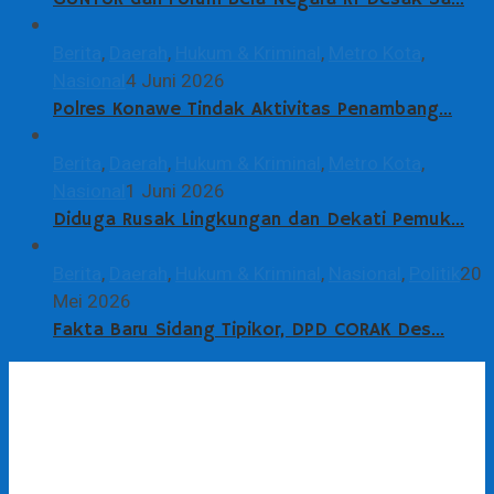
Berita
,
Daerah
,
Hukum & Kriminal
,
Metro Kota
,
Nasional
4 Juni 2026
Polres Konawe Tindak Aktivitas Penambang…
Berita
,
Daerah
,
Hukum & Kriminal
,
Metro Kota
,
Nasional
1 Juni 2026
Diduga Rusak Lingkungan dan Dekati Pemuk…
Berita
,
Daerah
,
Hukum & Kriminal
,
Nasional
,
Politik
20
Mei 2026
Fakta Baru Sidang Tipikor, DPD CORAK Des…