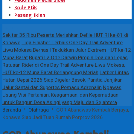
Pedoman Media Siber
Kode Etik
Pasang Iklan
Terbaru
Sekitar 35 Ribu Peserta Meriahkan Defile HUT RI ke-81 di
Konawe
Tiga Finisher Terbaik One Day Trail Adventure
Liwu Mokesa Berhasil Taklukkan Jalur Ekstrem HUT ke-12
Muna Barat
Bupati La Ode Darwin Pimpin Doa dan Lepas
Ratusan Rider di One Day Trail Adventure Liwu Mokesa,
HUT ke-12 Muna Barat Berlangsung Meriah
Latber Lintas
Hutan Uepai 2026 Siap Digelar Besok, Panitia Janjikan
Jalur Santai dan Supertes Pemacu Adrenalin
Ngawas
Usung Visi Pertanian, Keagamaan, dan Kepemudaan
untuk Bangun Desa Asingi yang Maju dan Sejahtera
Beranda
Olahraga
GOR Abunawas Kembali Berjaya,
Konawe Siap Jadi Tuan Rumah Porprov 2026