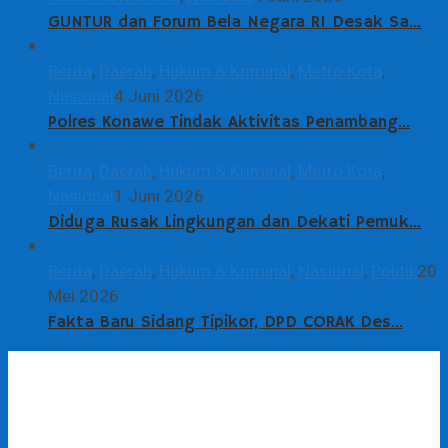
GUNTUR dan Forum Bela Negara RI Desak Sa…
Berita
,
Daerah
,
Hukum & Kriminal
,
Metro Kota
,
Nasional
4 Juni 2026
Polres Konawe Tindak Aktivitas Penambang…
Berita
,
Daerah
,
Hukum & Kriminal
,
Metro Kota
,
Nasional
1 Juni 2026
Diduga Rusak Lingkungan dan Dekati Pemuk…
Berita
,
Daerah
,
Hukum & Kriminal
,
Nasional
,
Politik
20
Mei 2026
Fakta Baru Sidang Tipikor, DPD CORAK Des…