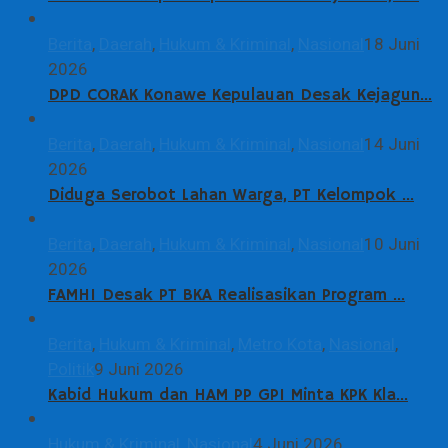
Berita
,
Daerah
,
Hukum & Kriminal
,
Nasional
18 Juni
2026
DPD CORAK Konawe Kepulauan Desak Kejagun…
Berita
,
Daerah
,
Hukum & Kriminal
,
Nasional
14 Juni
2026
Diduga Serobot Lahan Warga, PT Kelompok …
Berita
,
Daerah
,
Hukum & Kriminal
,
Nasional
10 Juni
2026
FAMHI Desak PT BKA Realisasikan Program …
Berita
,
Hukum & Kriminal
,
Metro Kota
,
Nasional
,
Politik
9 Juni 2026
Kabid Hukum dan HAM PP GPI Minta KPK Kla…
Hukum & Kriminal
,
Nasional
4 Juni 2026