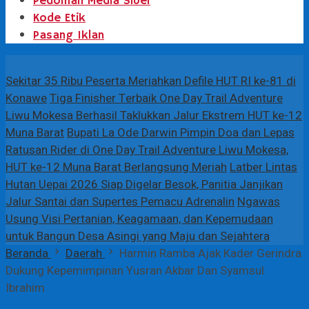
Pedoman Media Siber
Kode Etik
Pasang Iklan
Terbaru
Sekitar 35 Ribu Peserta Meriahkan Defile HUT RI ke-81 di
Konawe
Tiga Finisher Terbaik One Day Trail Adventure
Liwu Mokesa Berhasil Taklukkan Jalur Ekstrem HUT ke-12
Muna Barat
Bupati La Ode Darwin Pimpin Doa dan Lepas
Ratusan Rider di One Day Trail Adventure Liwu Mokesa,
HUT ke-12 Muna Barat Berlangsung Meriah
Latber Lintas
Hutan Uepai 2026 Siap Digelar Besok, Panitia Janjikan
Jalur Santai dan Supertes Pemacu Adrenalin
Ngawas
Usung Visi Pertanian, Keagamaan, dan Kepemudaan
untuk Bangun Desa Asingi yang Maju dan Sejahtera
Beranda
Daerah
Harmin Ramba Ajak Kader Gerindra
Dukung Kepemimpinan Yusran Akbar Dan Syamsul
Ibrahim