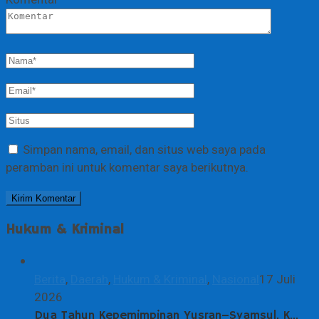
Simpan nama, email, dan situs web saya pada
peramban ini untuk komentar saya berikutnya.
Hukum & Kriminal
Berita
,
Daerah
,
Hukum & Kriminal
,
Nasional
17 Juli
2026
Dua Tahun Kepemimpinan Yusran–Syamsul, K…