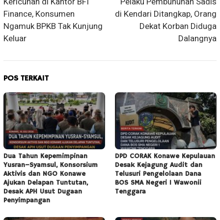
Kericuhan di Kantor BFI
Pelaku Pembunuhan Sadis
pos
Finance, Konsumen
di Kendari Ditangkap, Orang
Ngamuk BPKB Tak Kunjung
Dekat Korban Diduga
Keluar
Dalangnya
POS TERKAIT
Dua Tahun Kepemimpinan
DPD CORAK Konawe Kepulauan
Yusran–Syamsul, Konsorsium
Desak Kejagung Audit dan
Aktivis dan NGO Konawe
Telusuri Pengelolaan Dana
Ajukan Delapan Tuntutan,
BOS SMA Negeri 1 Wawonii
Desak APH Usut Dugaan
Tenggara
Penyimpangan