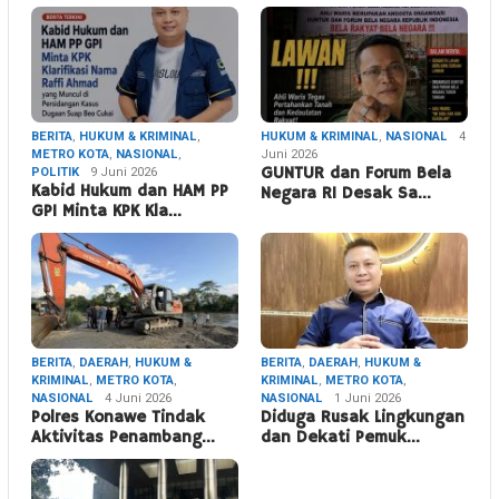
BERITA
,
HUKUM & KRIMINAL
,
HUKUM & KRIMINAL
,
NASIONAL
4
METRO KOTA
,
NASIONAL
,
Juni 2026
POLITIK
9 Juni 2026
GUNTUR dan Forum Bela
Kabid Hukum dan HAM PP
Negara RI Desak Sa…
GPI Minta KPK Kla…
BERITA
,
DAERAH
,
HUKUM &
BERITA
,
DAERAH
,
HUKUM &
KRIMINAL
,
METRO KOTA
,
KRIMINAL
,
METRO KOTA
,
NASIONAL
4 Juni 2026
NASIONAL
1 Juni 2026
Polres Konawe Tindak
Diduga Rusak Lingkungan
Aktivitas Penambang…
dan Dekati Pemuk…