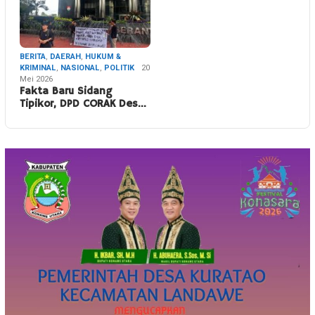
BERITA
,
DAERAH
,
HUKUM &
KRIMINAL
,
NASIONAL
,
POLITIK
20
Mei 2026
Fakta Baru Sidang
Tipikor, DPD CORAK Des…