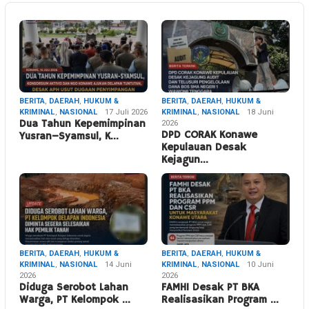
BERITA
,
DAERAH
,
HUKUM &
BERITA
,
DAERAH
,
HUKUM &
KRIMINAL
,
NASIONAL
17 Juli 2026
KRIMINAL
,
NASIONAL
18 Juni
Dua Tahun Kepemimpinan
2026
DPD CORAK Konawe
Yusran–Syamsul, K…
Kepulauan Desak
Kejagun…
BERITA
,
DAERAH
,
HUKUM &
BERITA
,
DAERAH
,
HUKUM &
KRIMINAL
,
NASIONAL
14 Juni
KRIMINAL
,
NASIONAL
10 Juni
2026
2026
Diduga Serobot Lahan
FAMHI Desak PT BKA
Warga, PT Kelompok …
Realisasikan Program …