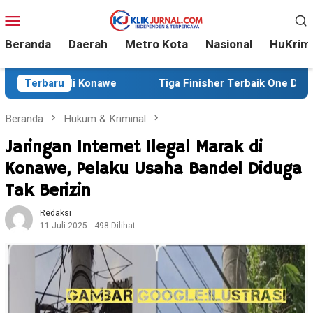
Loncat
Menu
ke
Mobile
konten
Beranda
Daerah
Metro Kota
Nasional
HuKrim
awe
Terbaru
Tiga Finisher Terbaik One Day Trail Adventure Liw
Beranda
Hukum & Kriminal
Jaringan Internet Ilegal Marak di
Konawe, Pelaku Usaha Bandel Diduga
Tak Berizin
Redaksi
11 Juli 2025
498 Dilihat