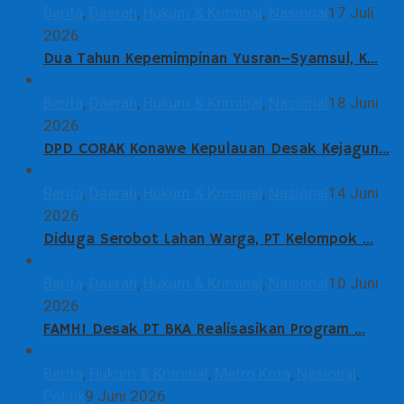
Berita
,
Daerah
,
Hukum & Kriminal
,
Nasional
17 Juli
2026
Dua Tahun Kepemimpinan Yusran–Syamsul, K…
Berita
,
Daerah
,
Hukum & Kriminal
,
Nasional
18 Juni
2026
DPD CORAK Konawe Kepulauan Desak Kejagun…
Berita
,
Daerah
,
Hukum & Kriminal
,
Nasional
14 Juni
2026
Diduga Serobot Lahan Warga, PT Kelompok …
Berita
,
Daerah
,
Hukum & Kriminal
,
Nasional
10 Juni
2026
FAMHI Desak PT BKA Realisasikan Program …
Berita
,
Hukum & Kriminal
,
Metro Kota
,
Nasional
,
Politik
9 Juni 2026