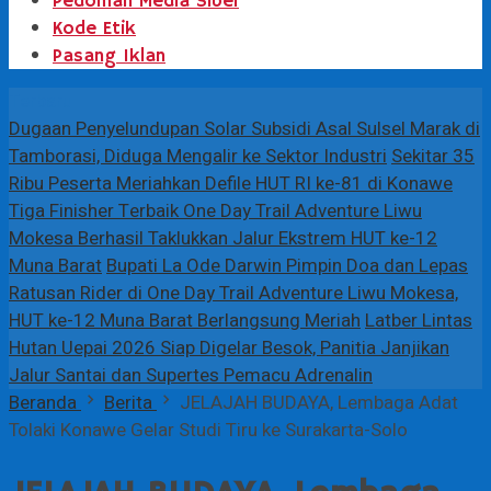
Pedoman Media Siber
Kode Etik
Pasang Iklan
Terbaru
Dugaan Penyelundupan Solar Subsidi Asal Sulsel Marak di
Tamborasi, Diduga Mengalir ke Sektor Industri
Sekitar 35
Ribu Peserta Meriahkan Defile HUT RI ke-81 di Konawe
Tiga Finisher Terbaik One Day Trail Adventure Liwu
Mokesa Berhasil Taklukkan Jalur Ekstrem HUT ke-12
Muna Barat
Bupati La Ode Darwin Pimpin Doa dan Lepas
Ratusan Rider di One Day Trail Adventure Liwu Mokesa,
HUT ke-12 Muna Barat Berlangsung Meriah
Latber Lintas
Hutan Uepai 2026 Siap Digelar Besok, Panitia Janjikan
Jalur Santai dan Supertes Pemacu Adrenalin
Beranda
Berita
JELAJAH BUDAYA, Lembaga Adat
Tolaki Konawe Gelar Studi Tiru ke Surakarta-Solo