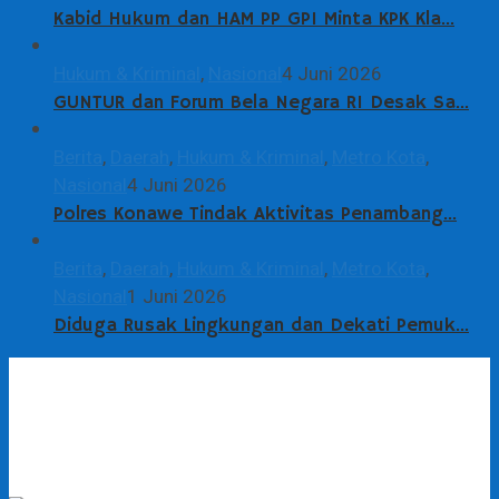
Kabid Hukum dan HAM PP GPI Minta KPK Kla…
Hukum & Kriminal
,
Nasional
4 Juni 2026
GUNTUR dan Forum Bela Negara RI Desak Sa…
Berita
,
Daerah
,
Hukum & Kriminal
,
Metro Kota
,
Nasional
4 Juni 2026
Polres Konawe Tindak Aktivitas Penambang…
Berita
,
Daerah
,
Hukum & Kriminal
,
Metro Kota
,
Nasional
1 Juni 2026
Diduga Rusak Lingkungan dan Dekati Pemuk…