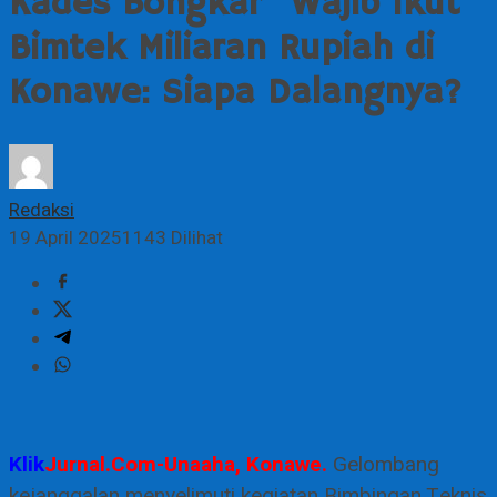
Kades Bongkar “Wajib Ikut”
Bimtek Miliaran Rupiah di
Konawe: Siapa Dalangnya?
Redaksi
19 April 2025
1143 Dilihat
Klik
Jurnal.Com-Unaaha, Konawe.
Gelombang
kejanggalan menyelimuti kegiatan Bimbingan Teknis