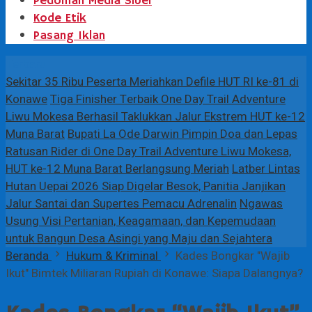
Pedoman Media Siber
Kode Etik
Pasang Iklan
Terbaru
Sekitar 35 Ribu Peserta Meriahkan Defile HUT RI ke-81 di
Konawe
Tiga Finisher Terbaik One Day Trail Adventure
Liwu Mokesa Berhasil Taklukkan Jalur Ekstrem HUT ke-12
Muna Barat
Bupati La Ode Darwin Pimpin Doa dan Lepas
Ratusan Rider di One Day Trail Adventure Liwu Mokesa,
HUT ke-12 Muna Barat Berlangsung Meriah
Latber Lintas
Hutan Uepai 2026 Siap Digelar Besok, Panitia Janjikan
Jalur Santai dan Supertes Pemacu Adrenalin
Ngawas
Usung Visi Pertanian, Keagamaan, dan Kepemudaan
untuk Bangun Desa Asingi yang Maju dan Sejahtera
Beranda
Hukum & Kriminal
Kades Bongkar "Wajib
Ikut" Bimtek Miliaran Rupiah di Konawe: Siapa Dalangnya?