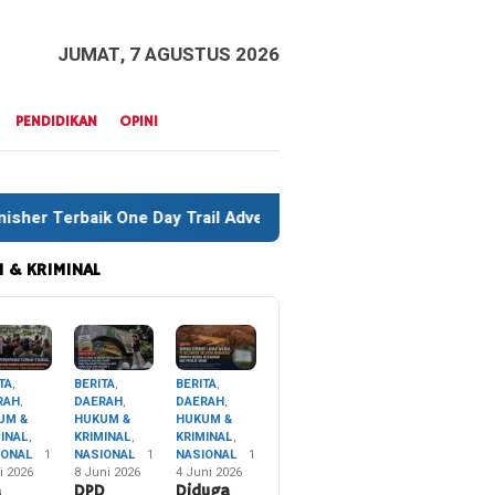
JUMAT, 7 AGUSTUS 2026
PENDIDIKAN
OPINI
 Trail Adventure Liwu Mokesa Berhasil Taklukkan Jalur Ekstre
 & KRIMINAL
TA
,
BERITA
,
BERITA
,
RAH
,
DAERAH
,
DAERAH
,
UM &
HUKUM &
HUKUM &
MINAL
,
KRIMINAL
,
KRIMINAL
,
IONAL
1
NASIONAL
1
NASIONAL
1
i 2026
8 Juni 2026
4 Juni 2026
a
DPD
Diduga