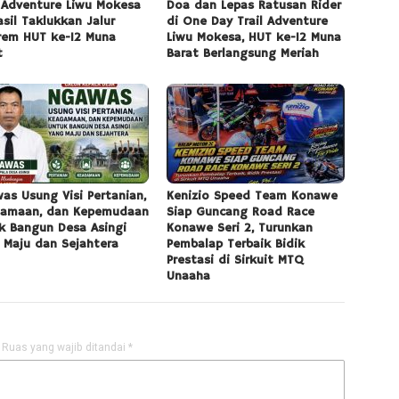
l Adventure Liwu Mokesa
Doa dan Lepas Ratusan Rider
asil Taklukkan Jalur
di One Day Trail Adventure
rem HUT ke-12 Muna
Liwu Mokesa, HUT ke-12 Muna
t
Barat Berlangsung Meriah
as Usung Visi Pertanian,
Kenizio Speed Team Konawe
amaan, dan Kepemudaan
Siap Guncang Road Race
k Bangun Desa Asingi
Konawe Seri 2, Turunkan
 Maju dan Sejahtera
Pembalap Terbaik Bidik
Prestasi di Sirkuit MTQ
Unaaha
Ruas yang wajib ditandai
*