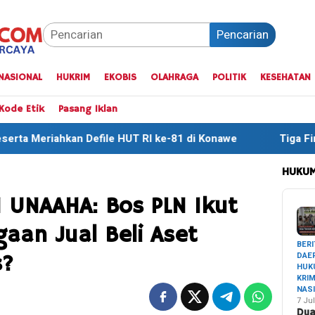
Pencarian
NASIONAL
HUKRIM
EKOBIS
OLAHRAGA
POLITIK
KESEHATAN
Kode Etik
Pasang Iklan
 HUT RI ke-81 di Konawe
Tiga Finisher Terbaik One Day
HUKUM
 UNAAHA: Bos PLN Ikut
aan Jual Beli Aset
BERI
DAE
s?
HUK
KRI
NAS
7 Jul
Du