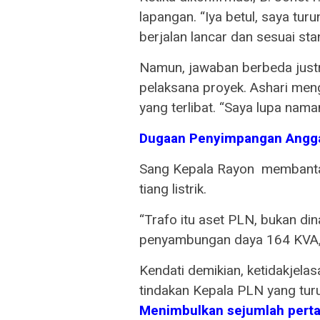
lapangan. “Iya betul, saya tu
berjalan lancar dan sesuai sta
Namun, jawaban berbeda justr
pelaksana proyek. Ashari me
yang terlibat. “Saya lupa nama
Dugaan Penyimpangan Angga
Sang Kepala Rayon membantah 
tiang listrik.
“Trafo itu aset PLN, bukan d
penyambungan daya 164 KVA,
Kendati demikian, ketidakjel
tindakan Kepala PLN yang tur
M
enimbulkan sejumlah perta