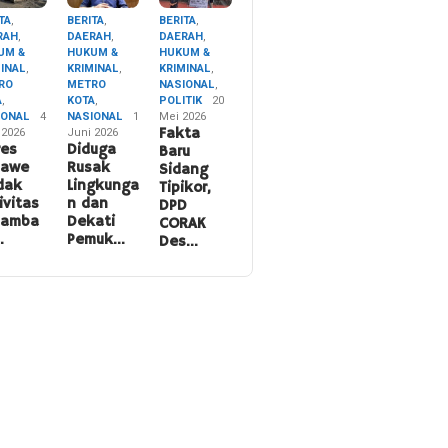
TA
,
BERITA
,
BERITA
,
RAH
,
DAERAH
,
DAERAH
,
UM &
HUKUM &
HUKUM &
MINAL
,
KRIMINAL
,
KRIMINAL
,
RO
METRO
NASIONAL
,
A
,
KOTA
,
POLITIK
20
IONAL
4
NASIONAL
1
Mei 2026
 2026
Juni 2026
Fakta
res
Diduga
Baru
nawe
Rusak
Sidang
dak
Lingkunga
Tipikor,
ivitas
n dan
DPD
namba
Dekati
CORAK
…
Pemuk…
Des…