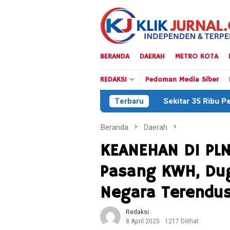
Loncat
ke
konten
BERANDA
DAERAH
METRO KOTA
REDAKSI
Pedoman Media Siber
Sekitar 35 Ribu Peserta Meriahkan Defile
Terbaru
Beranda
Daerah
KEANEHAN DI PLN
Pasang KWH, Dug
Negara Terendu
Redaksi
8 April 2025
1217 Dilihat