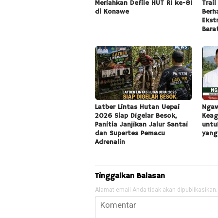
Meriahkan Defile HUT RI ke-81
Trai
di Konawe
Berh
Ekst
Bara
Latber Lintas Hutan Uepai
Ngaw
2026 Siap Digelar Besok,
Keag
Panitia Janjikan Jalur Santai
untu
dan Supertes Pemacu
yang
Adrenalin
Tinggalkan Balasan
Alamat email Anda tidak akan dipublikasikan.