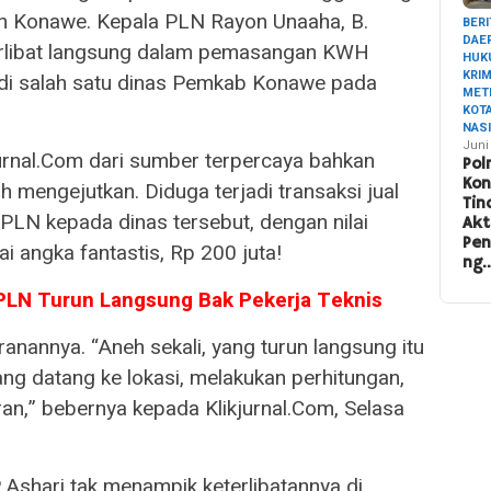
 Konawe. Kepala PLN Rayon Unaaha, B.
BERI
DAE
 terlibat langsung dalam pemasangan KWH
HUK
KRI
 di salah satu dinas Pemkab Konawe pada
MET
KOT
NAS
Juni
jurnal.Com dari sumber terpercaya bahkan
Pol
Ko
h mengejutkan. Diduga terjadi transaksi jual
Tin
lik PLN kepada dinas tersebut, dengan nilai
Akt
Pe
i angka fantastis, Rp 200 juta!
ng
 PLN Turun Langsung Bak Pekerja Teknis
annya. “Aneh sekali, yang turun langsung itu
ang datang ke lokasi, melakukan perhitungan,
n,” bebernya kepada Klikjurnal.Com, Selasa
P. Ashari tak menampik keterlibatannya di