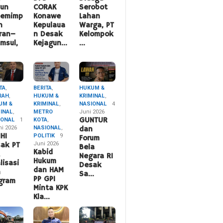
hun
CORAK
Serobot
pemimp
Konawe
Lahan
n
Kepulaua
Warga, PT
ran–
n Desak
Kelompok
msul,
Kejagun…
…
TA
,
BERITA
,
HUKUM &
RAH
,
HUKUM &
KRIMINAL
,
UM &
KRIMINAL
,
NASIONAL
4
MINAL
,
METRO
Juni 2026
IONAL
1
KOTA
,
GUNTUR
ni 2026
NASIONAL
,
dan
HI
POLITIK
9
Forum
Juni 2026
ak PT
Bela
Kabid
A
Negara RI
Hukum
lisasi
Desak
dan HAM
n
Sa…
PP GPI
gram
Minta KPK
Kla…