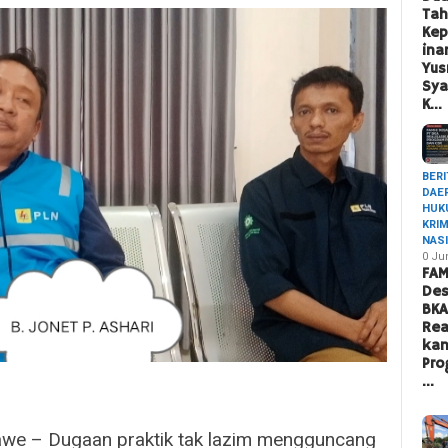
Ta
Ke
ina
Yus
Sya
K…
BERI
DAE
HUK
KRI
NAS
0 Ju
FAM
Des
BK
Rea
ka
Pro
…
we – Dugaan praktik tak lazim mengguncang