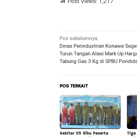
Post Views:
1,217
Navigasi
Pos sebelumnya
Dinas Perindustrian Konawe Sege
pos
Turun Tangan Atasi Mark Up Harg
Tabung Gas 3 Kg di SPBU Pondid
POS TERKAIT
Sekitar 35 Ribu Peserta
Tiga