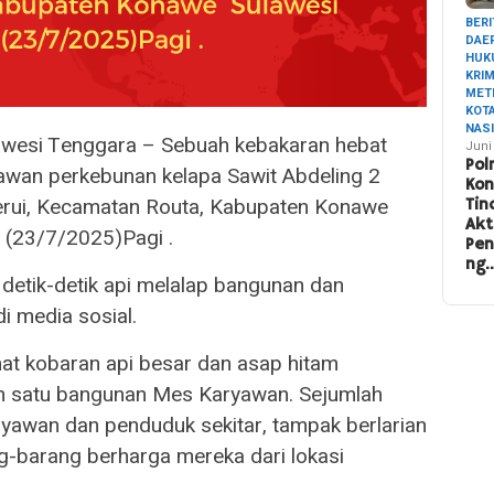
BERI
DAE
HUK
KRI
MET
KOT
NAS
awesi Tenggara – Sebuah kebakaran hebat
Juni
Pol
awan perkebunan kelapa Sawit Abdeling 2
Ko
erui, Kecamatan Routa, Kabupaten Konawe
Tin
Akt
 (23/7/2025)Pagi .
Pe
ng
detik-detik api melalap bangunan dan
i media sosial.
ihat kobaran api besar dan asap hitam
h satu bangunan Mes Karyawan. Sejumlah
ryawan dan penduduk sekitar, tampak berlarian
g-barang berharga mereka dari lokasi