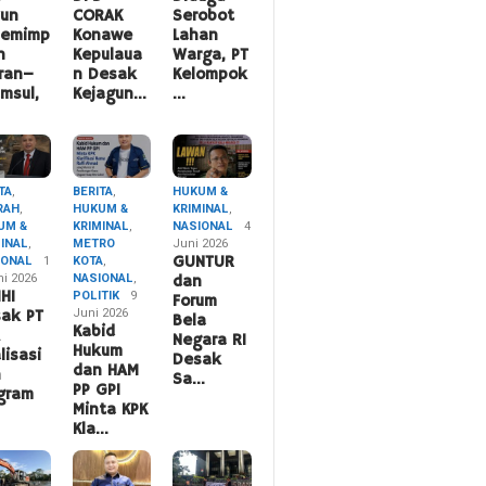
hun
CORAK
Serobot
pemimp
Konawe
Lahan
n
Kepulaua
Warga, PT
ran–
n Desak
Kelompok
msul,
Kejagun…
…
TA
,
BERITA
,
HUKUM &
RAH
,
HUKUM &
KRIMINAL
,
UM &
KRIMINAL
,
NASIONAL
4
MINAL
,
METRO
Juni 2026
IONAL
1
KOTA
,
GUNTUR
ni 2026
NASIONAL
,
dan
HI
POLITIK
9
Forum
Juni 2026
ak PT
Bela
Kabid
A
Negara RI
Hukum
lisasi
Desak
dan HAM
n
Sa…
PP GPI
gram
Minta KPK
Kla…