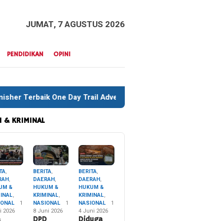
JUMAT, 7 AGUSTUS 2026
PENDIDIKAN
OPINI
 Trail Adventure Liwu Mokesa Berhasil Taklukkan Jalur Ekstre
 & KRIMINAL
TA
,
BERITA
,
BERITA
,
RAH
,
DAERAH
,
DAERAH
,
UM &
HUKUM &
HUKUM &
MINAL
,
KRIMINAL
,
KRIMINAL
,
IONAL
1
NASIONAL
1
NASIONAL
1
i 2026
8 Juni 2026
4 Juni 2026
a
DPD
Diduga