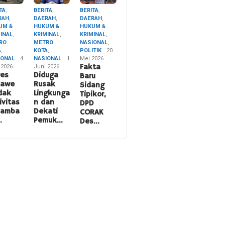
TA
,
BERITA
,
BERITA
,
RAH
,
DAERAH
,
DAERAH
,
UM &
HUKUM &
HUKUM &
MINAL
,
KRIMINAL
,
KRIMINAL
,
RO
METRO
NASIONAL
,
A
,
KOTA
,
POLITIK
20
IONAL
4
NASIONAL
1
Mei 2026
 2026
Juni 2026
Fakta
res
Diduga
Baru
nawe
Rusak
Sidang
dak
Lingkunga
Tipikor,
ivitas
n dan
DPD
namba
Dekati
CORAK
…
Pemuk…
Des…