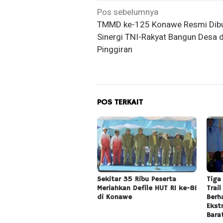
Navigasi
Pos sebelumnya
TMMD ke-125 Konawe Resmi Dibu
pos
Sinergi TNI-Rakyat Bangun Desa d
Pinggiran
POS TERKAIT
Sekitar 35 Ribu Peserta
Tiga
Meriahkan Defile HUT RI ke-81
Trai
di Konawe
Berh
Ekst
Bara