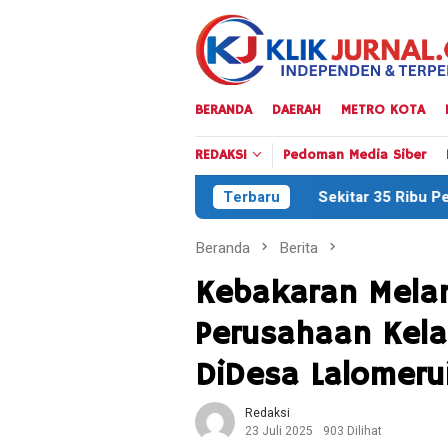
Loncat
ke
konten
BERANDA
DAERAH
METRO KOTA
REDAKSI
Pedoman Media Siber
Sekitar 35 Ribu Peserta Meriahkan Defile
Terbaru
Beranda
Berita
Kebakaran Mela
Perusahaan Kela
DiDesa Lalomeru
Redaksi
23 Juli 2025
903 Dilihat