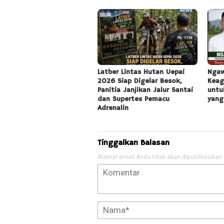
Latber Lintas Hutan Uepai
Ngaw
2026 Siap Digelar Besok,
Keag
Panitia Janjikan Jalur Santai
untu
dan Supertes Pemacu
yang
Adrenalin
Tinggalkan Balasan
Alamat email Anda tidak akan dipublikasikan.