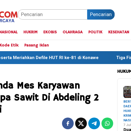
Pencarian
NASIONAL
HUKRIM
EKOBIS
OLAHRAGA
POLITIK
KESEHATAN
Kode Etik
Pasang Iklan
 HUT RI ke-81 di Konawe
Tiga Finisher Terbaik One Day
HUKUM
nda Mes Karyawan
pa Sawit Di Abdeling 2
BERI
DAE
i
HUK
KRI
NAS
7 Jul
Du