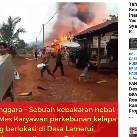
Ta
Ke
ina
Yus
Sya
K…
BERI
DAE
HUK
KRI
NAS
0 Ju
FAM
Des
BK
Rea
ka
Pro
…