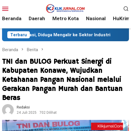
Loncat
Menu
ke
Mobile
konten
Beranda
Daerah
Metro Kota
Nasional
HuKrim
duga Mengalir ke Sektor Industri
Terbaru
Sekitar 35 Ribu Pese
Beranda
Berita
TNI dan BULOG Perkuat Sinergi di
Kabupaten Konawe, Wujudkan
Ketahanan Pangan Nasional melalui
Gerakan Pangan Murah dan Bantuan
Beras
Redaksi
24 Juli 2025
702 Dilihat