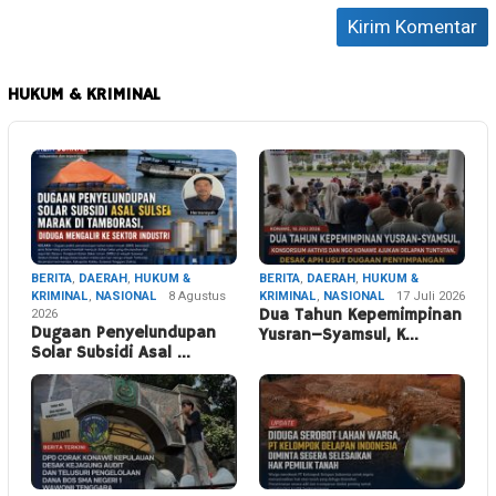
HUKUM & KRIMINAL
BERITA
,
DAERAH
,
HUKUM &
BERITA
,
DAERAH
,
HUKUM &
KRIMINAL
,
NASIONAL
8 Agustus
KRIMINAL
,
NASIONAL
17 Juli 2026
2026
Dua Tahun Kepemimpinan
Dugaan Penyelundupan
Yusran–Syamsul, K…
Solar Subsidi Asal …