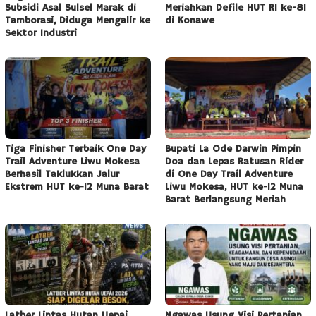
Subsidi Asal Sulsel Marak di
Meriahkan Defile HUT RI ke-81
Tamborasi, Diduga Mengalir ke
di Konawe
Sektor Industri
Tiga Finisher Terbaik One Day
Bupati La Ode Darwin Pimpin
Trail Adventure Liwu Mokesa
Doa dan Lepas Ratusan Rider
Berhasil Taklukkan Jalur
di One Day Trail Adventure
Ekstrem HUT ke-12 Muna Barat
Liwu Mokesa, HUT ke-12 Muna
Barat Berlangsung Meriah
Latber Lintas Hutan Uepai
Ngawas Usung Visi Pertanian,