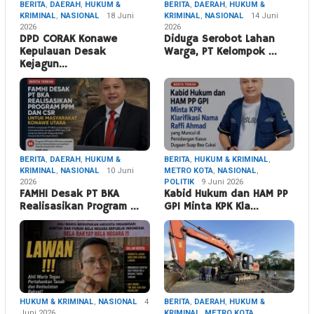
BERITA
,
DAERAH
,
HUKUM &
BERITA
,
DAERAH
,
HUKUM &
KRIMINAL
,
NASIONAL
18 Juni
KRIMINAL
,
NASIONAL
14 Juni
2026
2026
DPD CORAK Konawe
Diduga Serobot Lahan
Kepulauan Desak
Warga, PT Kelompok …
Kejagun…
BERITA
,
DAERAH
,
HUKUM &
BERITA
,
HUKUM & KRIMINAL
,
KRIMINAL
,
NASIONAL
10 Juni
METRO KOTA
,
NASIONAL
,
2026
POLITIK
9 Juni 2026
FAMHI Desak PT BKA
Kabid Hukum dan HAM PP
Realisasikan Program …
GPI Minta KPK Kla…
HUKUM & KRIMINAL
,
NASIONAL
4
BERITA
,
DAERAH
,
HUKUM &
Juni 2026
KRIMINAL
,
METRO KOTA
,