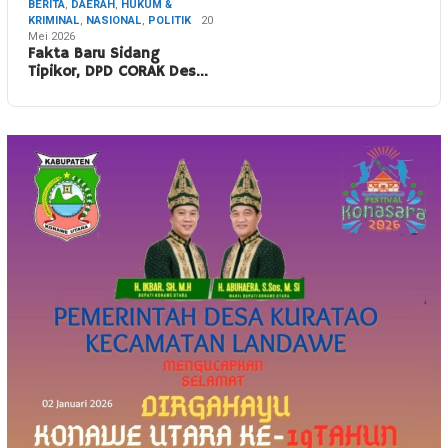
BERITA
,
DAERAH
,
HUKUM &
KRIMINAL
,
NASIONAL
,
POLITIK
20
Mei 2026
Fakta Baru Sidang
Tipikor, DPD CORAK Des…