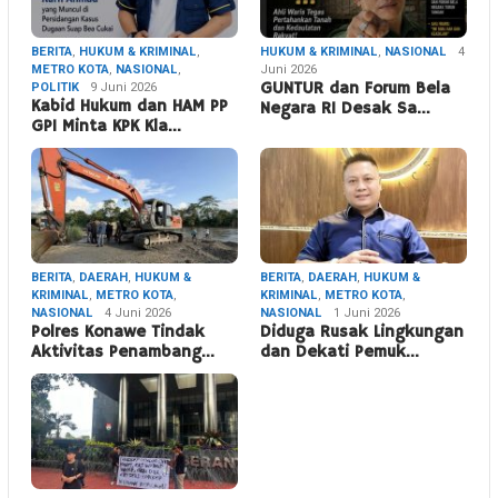
BERITA
,
HUKUM & KRIMINAL
,
HUKUM & KRIMINAL
,
NASIONAL
4
METRO KOTA
,
NASIONAL
,
Juni 2026
POLITIK
9 Juni 2026
GUNTUR dan Forum Bela
Kabid Hukum dan HAM PP
Negara RI Desak Sa…
GPI Minta KPK Kla…
BERITA
,
DAERAH
,
HUKUM &
BERITA
,
DAERAH
,
HUKUM &
KRIMINAL
,
METRO KOTA
,
KRIMINAL
,
METRO KOTA
,
NASIONAL
4 Juni 2026
NASIONAL
1 Juni 2026
Polres Konawe Tindak
Diduga Rusak Lingkungan
Aktivitas Penambang…
dan Dekati Pemuk…