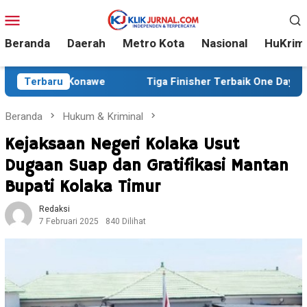
Loncat
Menu
ke
Mobile
konten
Beranda
Daerah
Metro Kota
Nasional
HuKrim
Terbaru
Tiga Finisher Terbaik One Day Trail Adventure Liwu M
Beranda
Hukum & Kriminal
Kejaksaan Negeri Kolaka Usut
Dugaan Suap dan Gratifikasi Mantan
Bupati Kolaka Timur
Redaksi
7 Februari 2025
840 Dilihat