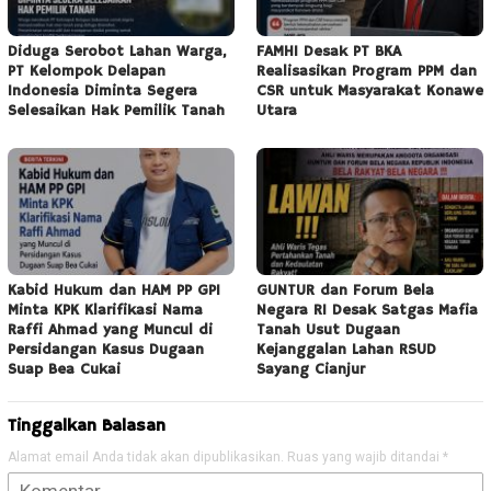
Diduga Serobot Lahan Warga,
FAMHI Desak PT BKA
PT Kelompok Delapan
Realisasikan Program PPM dan
Indonesia Diminta Segera
CSR untuk Masyarakat Konawe
Selesaikan Hak Pemilik Tanah
Utara
Kabid Hukum dan HAM PP GPI
GUNTUR dan Forum Bela
Minta KPK Klarifikasi Nama
Negara RI Desak Satgas Mafia
Raffi Ahmad yang Muncul di
Tanah Usut Dugaan
Persidangan Kasus Dugaan
Kejanggalan Lahan RSUD
Suap Bea Cukai
Sayang Cianjur
Tinggalkan Balasan
Alamat email Anda tidak akan dipublikasikan.
Ruas yang wajib ditandai
*