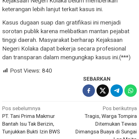
Kejaksaan Negeri Kolaka belum memberikan
keterangan lebih lanjut terkait kasus ini.
Kasus dugaan suap dan gratifikasi ini menjadi
sorotan publik karena melibatkan mantan pejabat
tinggi daerah. Masyarakat berharap Kejaksaan
Negeri Kolaka dapat bekerja secara profesional
dan transparan dalam mengungkap kasus ini.(***)
Post Views:
840
SEBARKAN
Navigasi
Pos sebelumnya
Pos berikutnya
PT. Tani Prima Makmur
Tragis, Warga Tompira
pos
Bantah Isu Tak Berizin,
Ditemukan Tewas
Tunjukkan Bukti Izin BWS
Dimangsa Buaya di Sungai