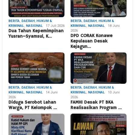
BERITA
,
DAERAH
,
HUKUM &
BERITA
,
DAERAH
,
HUKUM &
KRIMINAL
,
NASIONAL
17 Juli 2026
KRIMINAL
,
NASIONAL
18 Juni
Dua Tahun Kepemimpinan
2026
DPD CORAK Konawe
Yusran–Syamsul, K…
Kepulauan Desak
Kejagun…
BERITA
,
DAERAH
,
HUKUM &
BERITA
,
DAERAH
,
HUKUM &
KRIMINAL
,
NASIONAL
14 Juni
KRIMINAL
,
NASIONAL
10 Juni
2026
2026
Diduga Serobot Lahan
FAMHI Desak PT BKA
Warga, PT Kelompok …
Realisasikan Program …