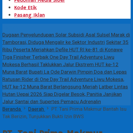
Pedoman Media Siber
Kode Etik
Pasang Iklan
Terbaru
Dugaan Penyelundupan Solar Subsidi Asal Sulsel Marak di
Tamborasi, Diduga Mengalir ke Sektor Industri
Sekitar 35
Ribu Peserta Meriahkan Defile HUT RI ke-81 di Konawe
Tiga Finisher Terbaik One Day Trail Adventure Liwu
Mokesa Berhasil Taklukkan Jalur Ekstrem HUT ke-12
Muna Barat
Bupati La Ode Darwin Pimpin Doa dan Lepas
Ratusan Rider di One Day Trail Adventure Liwu Mokesa,
HUT ke-12 Muna Barat Berlangsung Meriah
Latber Lintas
Hutan Uepai 2026 Siap Digelar Besok, Panitia Janjikan
Jalur Santai dan Supertes Pemacu Adrenalin
Beranda
Daerah
PT. Tani Prima Makmur Bantah Isu
Tak Berizin, Tunjukkan Bukti Izin BWS