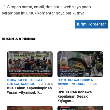
Simpan nama, email, dan situs web saya pada
peramban ini untuk komentar saya berikutnya.
HUKUM & KRIMINAL
BERITA
,
DAERAH
,
HUKUM &
BERITA
,
DAERAH
,
HUKUM &
KRIMINAL
,
NASIONAL
17 Juli 2026
KRIMINAL
,
NASIONAL
18 Juni
Dua Tahun Kepemimpinan
2026
DPD CORAK Konawe
Yusran–Syamsul, K…
Kepulauan Desak
Kejagun…