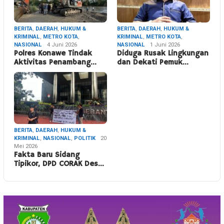
BERITA
,
DAERAH
,
HUKUM &
BERITA
,
DAERAH
,
HUKUM &
KRIMINAL
,
METRO KOTA
,
KRIMINAL
,
METRO KOTA
,
NASIONAL
4 Juni 2026
NASIONAL
1 Juni 2026
Polres Konawe Tindak
Diduga Rusak Lingkungan
Aktivitas Penambang…
dan Dekati Pemuk…
BERITA
,
DAERAH
,
HUKUM &
KRIMINAL
,
NASIONAL
,
POLITIK
20
Mei 2026
Fakta Baru Sidang
Tipikor, DPD CORAK Des…