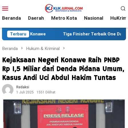
Loncat
Menu
ke
Mobile
konten
Beranda
Daerah
Metro Kota
Nasional
HuKrim
e
Terbaru
Tiga Finisher Terbaik One Day Trail Adventure Liwu 
Beranda
Hukum & Kriminal
Kejaksaan Negeri Konawe Raih PNBP
Rp 1,5 Miliar dari Denda Pidana Umum,
Kasus Andi Uci Abdul Hakim Tuntas
Redaksi
1 Juli 2025
1551 Dilihat