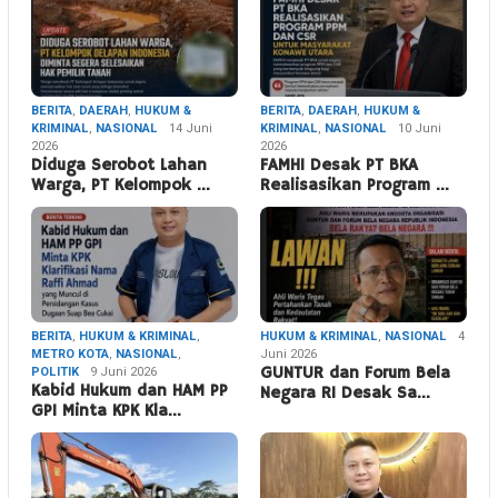
BERITA
,
DAERAH
,
HUKUM &
BERITA
,
DAERAH
,
HUKUM &
KRIMINAL
,
NASIONAL
14 Juni
KRIMINAL
,
NASIONAL
10 Juni
2026
2026
Diduga Serobot Lahan
FAMHI Desak PT BKA
Warga, PT Kelompok …
Realisasikan Program …
BERITA
,
HUKUM & KRIMINAL
,
HUKUM & KRIMINAL
,
NASIONAL
4
METRO KOTA
,
NASIONAL
,
Juni 2026
POLITIK
9 Juni 2026
GUNTUR dan Forum Bela
Kabid Hukum dan HAM PP
Negara RI Desak Sa…
GPI Minta KPK Kla…