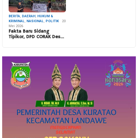
BERITA
,
DAERAH
,
HUKUM &
KRIMINAL
,
NASIONAL
,
POLITIK
20
Mei 2026
Fakta Baru Sidang
Tipikor, DPD CORAK Des…