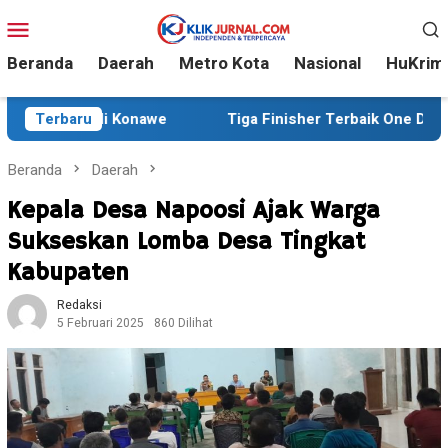
Loncat
Menu
ke
Mobile
konten
Beranda
Daerah
Metro Kota
Nasional
HuKrim
 di Konawe
Terbaru
Tiga Finisher Terbaik One Day Trail Advent
Beranda
Daerah
Kepala Desa Napoosi Ajak Warga
Sukseskan Lomba Desa Tingkat
Kabupaten
Redaksi
5 Februari 2025
860 Dilihat