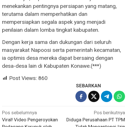
menekankan pentingnya persiapan yang matang,
terutama dalam memperhatikan dan
mempersiapkan segala aspek yang menjadi
penilaian dalam lomba tingkat kabupaten.
Dengan kerja sama dan dukungan dari seluruh
masyarakat Napoosi serta pemerintah kecamatan,
ia optimis desa mereka dapat bersaing dengan
desa-desa lain di Kabupaten Konawe.(***)
Post Views:
860
SEBARKAN
Navigasi
Pos sebelumnya
Pos berikutnya
Viral! Video Pengeroyokan
Diduga Perusahaan PT TPM
pos
Pedagang Kerupuk oleh
Tidak Mengantongi Izin