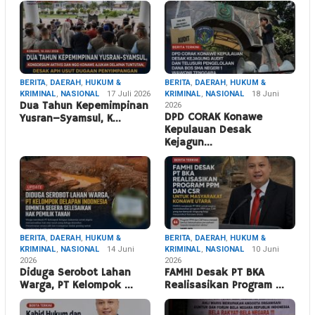
BERITA
,
DAERAH
,
HUKUM &
BERITA
,
DAERAH
,
HUKUM &
KRIMINAL
,
NASIONAL
17 Juli 2026
KRIMINAL
,
NASIONAL
18 Juni
Dua Tahun Kepemimpinan
2026
DPD CORAK Konawe
Yusran–Syamsul, K…
Kepulauan Desak
Kejagun…
BERITA
,
DAERAH
,
HUKUM &
BERITA
,
DAERAH
,
HUKUM &
KRIMINAL
,
NASIONAL
14 Juni
KRIMINAL
,
NASIONAL
10 Juni
2026
2026
Diduga Serobot Lahan
FAMHI Desak PT BKA
Warga, PT Kelompok …
Realisasikan Program …