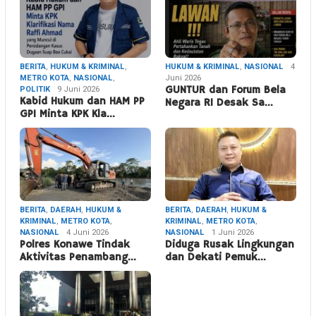
BERITA
,
HUKUM & KRIMINAL
,
HUKUM & KRIMINAL
,
NASIONAL
4
METRO KOTA
,
NASIONAL
,
Juni 2026
POLITIK
9 Juni 2026
GUNTUR dan Forum Bela
Kabid Hukum dan HAM PP
Negara RI Desak Sa…
GPI Minta KPK Kla…
BERITA
,
DAERAH
,
HUKUM &
BERITA
,
DAERAH
,
HUKUM &
KRIMINAL
,
METRO KOTA
,
KRIMINAL
,
METRO KOTA
,
NASIONAL
4 Juni 2026
NASIONAL
1 Juni 2026
Polres Konawe Tindak
Diduga Rusak Lingkungan
Aktivitas Penambang…
dan Dekati Pemuk…