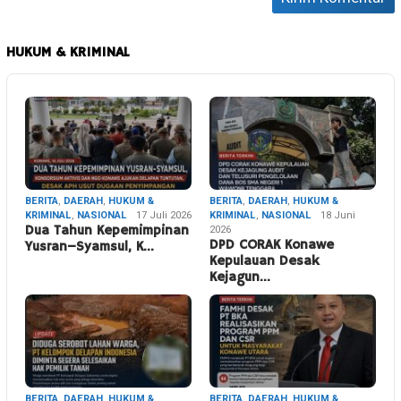
HUKUM & KRIMINAL
BERITA
,
DAERAH
,
HUKUM &
BERITA
,
DAERAH
,
HUKUM &
KRIMINAL
,
NASIONAL
17 Juli 2026
KRIMINAL
,
NASIONAL
18 Juni
Dua Tahun Kepemimpinan
2026
DPD CORAK Konawe
Yusran–Syamsul, K…
Kepulauan Desak
Kejagun…
BERITA
,
DAERAH
,
HUKUM &
BERITA
,
DAERAH
,
HUKUM &