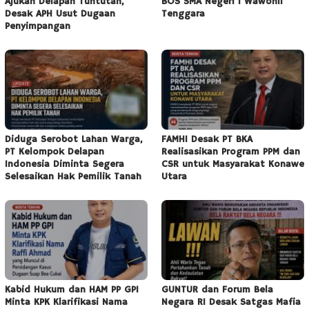
Ajukan Delapan Tuntutan,
BOS SMA Negeri 1 Wawonii
Desak APH Usut Dugaan
Tenggara
Penyimpangan
Diduga Serobot Lahan Warga,
FAMHI Desak PT BKA
PT Kelompok Delapan
Realisasikan Program PPM dan
Indonesia Diminta Segera
CSR untuk Masyarakat Konawe
Selesaikan Hak Pemilik Tanah
Utara
Kabid Hukum dan HAM PP GPI
GUNTUR dan Forum Bela
Minta KPK Klarifikasi Nama
Negara RI Desak Satgas Mafia