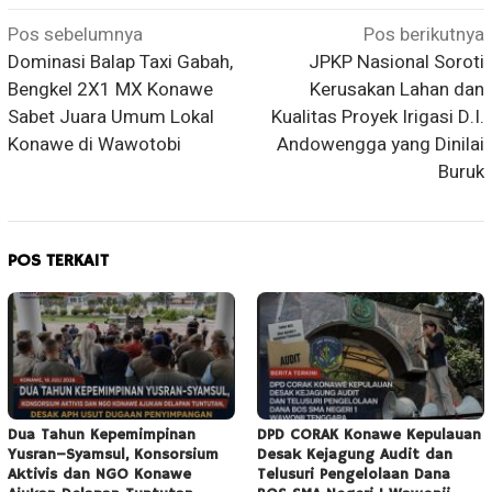
Navigasi
Pos sebelumnya
Pos berikutnya
Dominasi Balap Taxi Gabah,
JPKP Nasional Soroti
pos
Bengkel 2X1 MX Konawe
Kerusakan Lahan dan
Sabet Juara Umum Lokal
Kualitas Proyek Irigasi D.I.
Konawe di Wawotobi
Andowengga yang Dinilai
Buruk
POS TERKAIT
Dua Tahun Kepemimpinan
DPD CORAK Konawe Kepulauan
Yusran–Syamsul, Konsorsium
Desak Kejagung Audit dan
Aktivis dan NGO Konawe
Telusuri Pengelolaan Dana