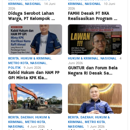
KRIMINAL
,
NASIONAL
14 Juni
KRIMINAL
,
NASIONAL
10 Juni
2026
2026
Diduga Serobot Lahan
FAMHI Desak PT BKA
Warga, PT Kelompok …
Realisasikan Program …
BERITA
,
HUKUM & KRIMINAL
,
HUKUM & KRIMINAL
,
NASIONAL
4
METRO KOTA
,
NASIONAL
,
Juni 2026
POLITIK
9 Juni 2026
GUNTUR dan Forum Bela
Kabid Hukum dan HAM PP
Negara RI Desak Sa…
GPI Minta KPK Kla…
BERITA
,
DAERAH
,
HUKUM &
BERITA
,
DAERAH
,
HUKUM &
KRIMINAL
,
METRO KOTA
,
KRIMINAL
,
METRO KOTA
,
NASIONAL
4 Juni 2026
NASIONAL
1 Juni 2026