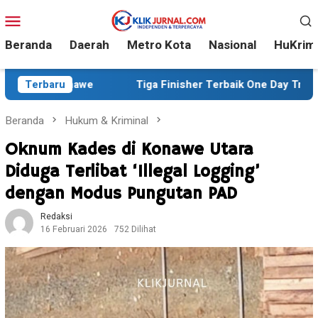
Loncat
Menu
ke
Mobile
konten
Beranda
Daerah
Metro Kota
Nasional
HuKrim
Tiga Finisher Terbaik One Day Trail Adventure Liwu Mokes
Terbaru
Beranda
Hukum & Kriminal
Oknum Kades di Konawe Utara
Diduga Terlibat ‘Illegal Logging’
dengan Modus Pungutan PAD
Redaksi
16 Februari 2026
752 Dilihat