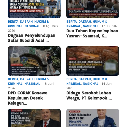
BERITA
,
DAERAH
,
HUKUM &
BERITA
,
DAERAH
,
HUKUM &
KRIMINAL
,
NASIONAL
8 Agustus
KRIMINAL
,
NASIONAL
17 Juli 2026
2026
Dua Tahun Kepemimpinan
Dugaan Penyelundupan
Yusran–Syamsul, K…
Solar Subsidi Asal …
BERITA
,
DAERAH
,
HUKUM &
BERITA
,
DAERAH
,
HUKUM &
KRIMINAL
,
NASIONAL
18 Juni
KRIMINAL
,
NASIONAL
14 Juni
2026
2026
DPD CORAK Konawe
Diduga Serobot Lahan
Kepulauan Desak
Warga, PT Kelompok …
Kejagun…