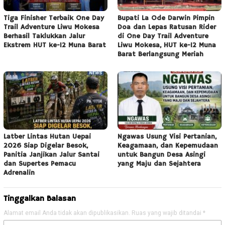
Tiga Finisher Terbaik One Day
Bupati La Ode Darwin Pimpin
Trail Adventure Liwu Mokesa
Doa dan Lepas Ratusan Rider
Berhasil Taklukkan Jalur
di One Day Trail Adventure
Ekstrem HUT ke-12 Muna Barat
Liwu Mokesa, HUT ke-12 Muna
Barat Berlangsung Meriah
Latber Lintas Hutan Uepai
Ngawas Usung Visi Pertanian,
2026 Siap Digelar Besok,
Keagamaan, dan Kepemudaan
Panitia Janjikan Jalur Santai
untuk Bangun Desa Asingi
dan Supertes Pemacu
yang Maju dan Sejahtera
Adrenalin
Tinggalkan Balasan
Alamat email Anda tidak akan dipublikasikan.
Ruas yang wajib ditandai
*