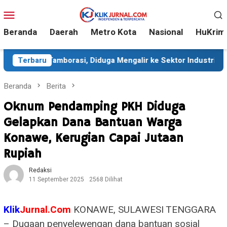
Loncat
Menu
ke
Mobile
konten
Beranda
Daerah
Metro Kota
Nasional
HuKrim
borasi, Diduga Mengalir ke Sektor Industri
Terbaru
Sekitar 35
Beranda
Berita
Oknum Pendamping PKH Diduga
Gelapkan Dana Bantuan Warga
Konawe, Kerugian Capai Jutaan
Rupiah
Redaksi
11 September 2025
2568 Dilihat
Klik
Jurnal.Com
KONAWE, SULAWESI TENGGARA
– Dugaan penyelewengan dana bantuan sosial