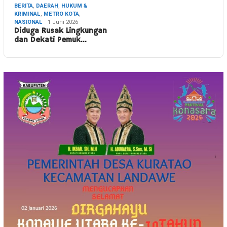
BERITA
,
DAERAH
,
HUKUM &
KRIMINAL
,
METRO KOTA
,
NASIONAL
1 Juni 2026
Diduga Rusak Lingkungan
dan Dekati Pemuk…