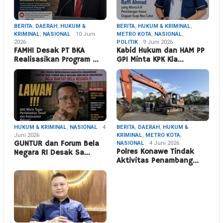
BERITA
,
DAERAH
,
HUKUM &
BERITA
,
HUKUM & KRIMINAL
,
KRIMINAL
,
NASIONAL
10 Juni
METRO KOTA
,
NASIONAL
,
2026
POLITIK
9 Juni 2026
FAMHI Desak PT BKA
Kabid Hukum dan HAM PP
Realisasikan Program …
GPI Minta KPK Kla…
HUKUM & KRIMINAL
,
NASIONAL
4
BERITA
,
DAERAH
,
HUKUM &
Juni 2026
KRIMINAL
,
METRO KOTA
,
GUNTUR dan Forum Bela
NASIONAL
4 Juni 2026
Polres Konawe Tindak
Negara RI Desak Sa…
Aktivitas Penambang…