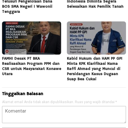
Telusuri Pengelolaan Dana
Indonesia Diminta Segera
BOS SMA Negeri 1 Wawonii
Selesaikan Hak Pemilik Tanah
Tenggara
FAMHI Desak PT BKA
Kabid Hukum dan HAM PP GPI
Realisasikan Program PPM dan
Minta KPK Klarifikasi Nama
CSR untuk Masyarakat Konawe
Raffi Ahmad yang Muncul di
Utara
Persidangan Kasus Dugaan
Suap Bea Cukai
Tinggalkan Balasan
Alamat email Anda tidak akan dipublikasikan.
Ruas yang wajib ditandai
*