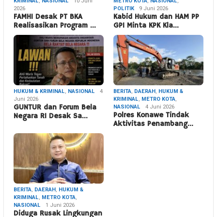
KRIMINAL
,
NASIONAL
10 Juni
METRO KOTA
,
NASIONAL
,
2026
POLITIK
9 Juni 2026
FAMHI Desak PT BKA
Kabid Hukum dan HAM PP
Realisasikan Program …
GPI Minta KPK Kla…
HUKUM & KRIMINAL
,
NASIONAL
4
BERITA
,
DAERAH
,
HUKUM &
Juni 2026
KRIMINAL
,
METRO KOTA
,
GUNTUR dan Forum Bela
NASIONAL
4 Juni 2026
Polres Konawe Tindak
Negara RI Desak Sa…
Aktivitas Penambang…
BERITA
,
DAERAH
,
HUKUM &
KRIMINAL
,
METRO KOTA
,
NASIONAL
1 Juni 2026
Diduga Rusak Lingkungan