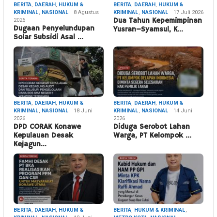
BERITA
,
DAERAH
,
HUKUM &
BERITA
,
DAERAH
,
HUKUM &
KRIMINAL
,
NASIONAL
8 Agustus
KRIMINAL
,
NASIONAL
17 Juli 2026
2026
Dua Tahun Kepemimpinan
Dugaan Penyelundupan
Yusran–Syamsul, K…
Solar Subsidi Asal …
BERITA
,
DAERAH
,
HUKUM &
BERITA
,
DAERAH
,
HUKUM &
KRIMINAL
,
NASIONAL
18 Juni
KRIMINAL
,
NASIONAL
14 Juni
2026
2026
DPD CORAK Konawe
Diduga Serobot Lahan
Kepulauan Desak
Warga, PT Kelompok …
Kejagun…
BERITA
,
DAERAH
,
HUKUM &
BERITA
,
HUKUM & KRIMINAL
,