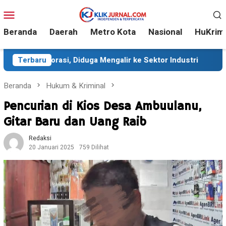
Loncat
Menu
ke
Mobile
konten
Beranda
Daerah
Metro Kota
Nasional
HuKrim
 Mengalir ke Sektor Industri
Terbaru
Sekitar 35 Ribu Peserta M
Beranda
Hukum & Kriminal
Pencurian di Kios Desa Ambuulanu,
Gitar Baru dan Uang Raib
Redaksi
20 Januari 2025
759 Dilihat