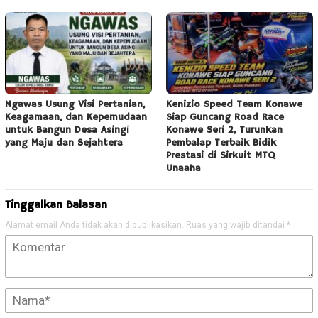
Ngawas Usung Visi Pertanian,
Kenizio Speed Team Konawe
Keagamaan, dan Kepemudaan
Siap Guncang Road Race
untuk Bangun Desa Asingi
Konawe Seri 2, Turunkan
yang Maju dan Sejahtera
Pembalap Terbaik Bidik
Prestasi di Sirkuit MTQ
Unaaha
Tinggalkan Balasan
Alamat email Anda tidak akan dipublikasikan.
Ruas yang wajib ditandai
*