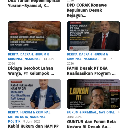
Dua Tahun Kepemimpinan
2026
DPD CORAK Konawe
Yusran–Syamsul, K…
Kepulauan Desak
Kejagun…
BERITA
,
DAERAH
,
HUKUM &
BERITA
,
DAERAH
,
HUKUM &
KRIMINAL
,
NASIONAL
14 Juni
KRIMINAL
,
NASIONAL
10 Juni
2026
2026
Diduga Serobot Lahan
FAMHI Desak PT BKA
Warga, PT Kelompok …
Realisasikan Program …
BERITA
,
HUKUM & KRIMINAL
,
HUKUM & KRIMINAL
,
NASIONAL
4
METRO KOTA
,
NASIONAL
,
Juni 2026
POLITIK
9 Juni 2026
GUNTUR dan Forum Bela
Kabid Hukum dan HAM PP
Negara RI Desak Sa…