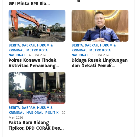
GPI Minta KPK Kla…
BERITA
,
DAERAH
,
HUKUM &
BERITA
,
DAERAH
,
HUKUM &
KRIMINAL
,
METRO KOTA
,
KRIMINAL
,
METRO KOTA
,
NASIONAL
4 Juni 2026
NASIONAL
1 Juni 2026
Polres Konawe Tindak
Diduga Rusak Lingkungan
Aktivitas Penambang…
dan Dekati Pemuk…
BERITA
,
DAERAH
,
HUKUM &
KRIMINAL
,
NASIONAL
,
POLITIK
20
Mei 2026
Fakta Baru Sidang
Tipikor, DPD CORAK Des…