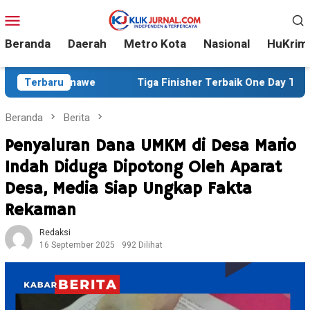
Loncat
Menu
ke
Mobile
konten
Beranda
Daerah
Metro Kota
Nasional
HuKrim
we
Terbaru
Tiga Finisher Terbaik One Day Trail Adventure Liwu
Beranda
Berita
Penyaluran Dana UMKM di Desa Mario
Indah Diduga Dipotong Oleh Aparat
Desa, Media Siap Ungkap Fakta
Rekaman
Redaksi
16 September 2025
992 Dilihat