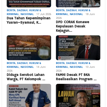
BERITA
,
DAERAH
,
HUKUM &
BERITA
,
DAERAH
,
HUKUM &
KRIMINAL
,
NASIONAL
17 Juli 2026
KRIMINAL
,
NASIONAL
18 Juni
Dua Tahun Kepemimpinan
2026
DPD CORAK Konawe
Yusran–Syamsul, K…
Kepulauan Desak
Kejagun…
BERITA
,
DAERAH
,
HUKUM &
BERITA
,
DAERAH
,
HUKUM &
KRIMINAL
,
NASIONAL
14 Juni
KRIMINAL
,
NASIONAL
10 Juni
2026
2026
Diduga Serobot Lahan
FAMHI Desak PT BKA
Warga, PT Kelompok …
Realisasikan Program …