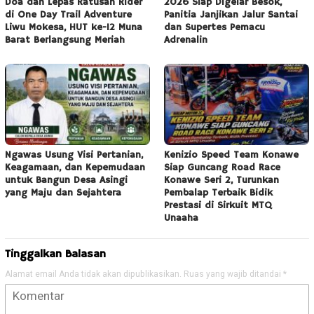
Doa dan Lepas Ratusan Rider
2026 Siap Digelar Besok,
di One Day Trail Adventure
Panitia Janjikan Jalur Santai
Liwu Mokesa, HUT ke-12 Muna
dan Supertes Pemacu
Barat Berlangsung Meriah
Adrenalin
Ngawas Usung Visi Pertanian,
Kenizio Speed Team Konawe
Keagamaan, dan Kepemudaan
Siap Guncang Road Race
untuk Bangun Desa Asingi
Konawe Seri 2, Turunkan
yang Maju dan Sejahtera
Pembalap Terbaik Bidik
Prestasi di Sirkuit MTQ
Unaaha
Tinggalkan Balasan
Alamat email Anda tidak akan dipublikasikan.
Ruas yang wajib ditandai
*