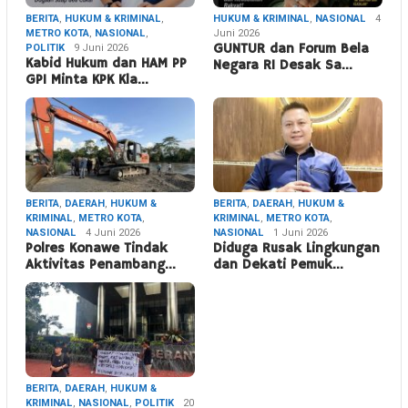
BERITA
,
HUKUM & KRIMINAL
,
HUKUM & KRIMINAL
,
NASIONAL
4
METRO KOTA
,
NASIONAL
,
Juni 2026
POLITIK
9 Juni 2026
GUNTUR dan Forum Bela
Kabid Hukum dan HAM PP
Negara RI Desak Sa…
GPI Minta KPK Kla…
BERITA
,
DAERAH
,
HUKUM &
BERITA
,
DAERAH
,
HUKUM &
KRIMINAL
,
METRO KOTA
,
KRIMINAL
,
METRO KOTA
,
NASIONAL
4 Juni 2026
NASIONAL
1 Juni 2026
Polres Konawe Tindak
Diduga Rusak Lingkungan
Aktivitas Penambang…
dan Dekati Pemuk…
BERITA
,
DAERAH
,
HUKUM &
KRIMINAL
,
NASIONAL
,
POLITIK
20