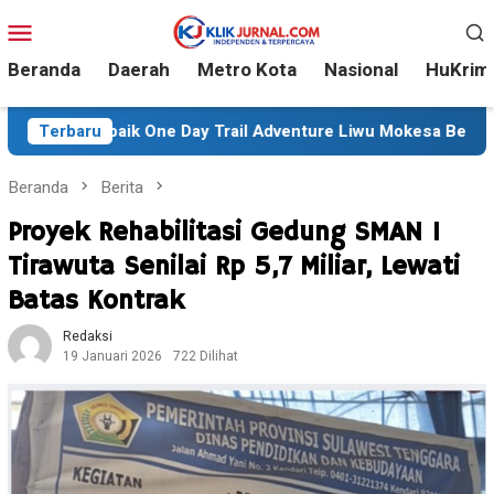
Loncat
Menu
ke
Mobile
konten
Beranda
Daerah
Metro Kota
Nasional
HuKrim
k One Day Trail Adventure Liwu Mokesa Berhasil Taklukkan Ja
Terbaru
Beranda
Berita
Proyek Rehabilitasi Gedung SMAN 1
Tirawuta Senilai Rp 5,7 Miliar, Lewati
Batas Kontrak
Redaksi
19 Januari 2026
722 Dilihat