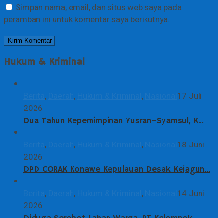
Simpan nama, email, dan situs web saya pada
peramban ini untuk komentar saya berikutnya.
Hukum & Kriminal
Berita
,
Daerah
,
Hukum & Kriminal
,
Nasional
17 Juli
2026
Dua Tahun Kepemimpinan Yusran–Syamsul, K…
Berita
,
Daerah
,
Hukum & Kriminal
,
Nasional
18 Juni
2026
DPD CORAK Konawe Kepulauan Desak Kejagun…
Berita
,
Daerah
,
Hukum & Kriminal
,
Nasional
14 Juni
2026