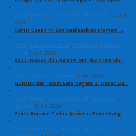
Diduga Serobot Lahan Warga, PT Kelompok …
Berita
,
Daerah
,
Hukum & Kriminal
,
Nasional
10 Juni
2026
FAMHI Desak PT BKA Realisasikan Program …
Berita
,
Hukum & Kriminal
,
Metro Kota
,
Nasional
,
Politik
9 Juni 2026
Kabid Hukum dan HAM PP GPI Minta KPK Kla…
Hukum & Kriminal
,
Nasional
4 Juni 2026
GUNTUR dan Forum Bela Negara RI Desak Sa…
Berita
,
Daerah
,
Hukum & Kriminal
,
Metro Kota
,
Nasional
4 Juni 2026
Polres Konawe Tindak Aktivitas Penambang…
Berita
,
Daerah
,
Hukum & Kriminal
,
Metro Kota
,