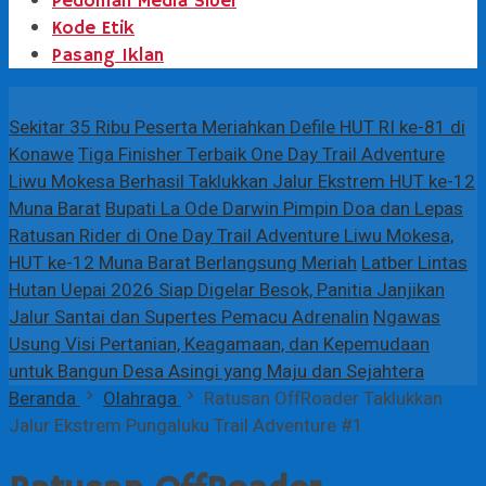
Pedoman Media Siber
Kode Etik
Pasang Iklan
Terbaru
Sekitar 35 Ribu Peserta Meriahkan Defile HUT RI ke-81 di
Konawe
Tiga Finisher Terbaik One Day Trail Adventure
Liwu Mokesa Berhasil Taklukkan Jalur Ekstrem HUT ke-12
Muna Barat
Bupati La Ode Darwin Pimpin Doa dan Lepas
Ratusan Rider di One Day Trail Adventure Liwu Mokesa,
HUT ke-12 Muna Barat Berlangsung Meriah
Latber Lintas
Hutan Uepai 2026 Siap Digelar Besok, Panitia Janjikan
Jalur Santai dan Supertes Pemacu Adrenalin
Ngawas
Usung Visi Pertanian, Keagamaan, dan Kepemudaan
untuk Bangun Desa Asingi yang Maju dan Sejahtera
Beranda
Olahraga
Ratusan OffRoader Taklukkan
Jalur Ekstrem Pungaluku Trail Adventure #1