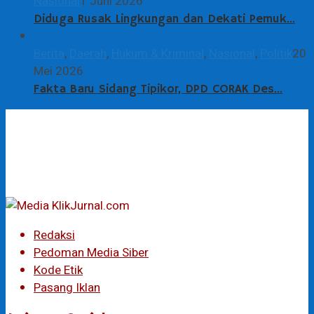
Nasional
1 Juni 2026
Diduga Rusak Lingkungan dan Dekati Pemuk…
Berita
,
Daerah
,
Hukum & Kriminal
,
Nasional
,
Politik
20
Mei 2026
Fakta Baru Sidang Tipikor, DPD CORAK Des…
Redaksi
Pedoman Media Siber
Kode Etik
Pasang Iklan