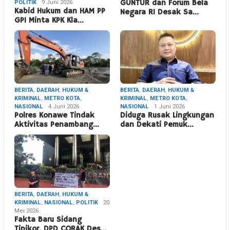
POLITIK
9 Juni 2026
GUNTUR dan Forum Bela
Kabid Hukum dan HAM PP
Negara RI Desak Sa…
GPI Minta KPK Kla…
BERITA
,
DAERAH
,
HUKUM &
BERITA
,
DAERAH
,
HUKUM &
KRIMINAL
,
METRO KOTA
,
KRIMINAL
,
METRO KOTA
,
NASIONAL
4 Juni 2026
NASIONAL
1 Juni 2026
Polres Konawe Tindak
Diduga Rusak Lingkungan
Aktivitas Penambang…
dan Dekati Pemuk…
BERITA
,
DAERAH
,
HUKUM &
KRIMINAL
,
NASIONAL
,
POLITIK
20
Mei 2026
Fakta Baru Sidang
Tipikor, DPD CORAK Des…