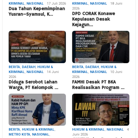
KRIMINAL
,
NASIONAL
17 Juli 2026
KRIMINAL
,
NASIONAL
18 Juni
Dua Tahun Kepemimpinan
2026
DPD CORAK Konawe
Yusran–Syamsul, K…
Kepulauan Desak
Kejagun…
BERITA
,
DAERAH
,
HUKUM &
BERITA
,
DAERAH
,
HUKUM &
KRIMINAL
,
NASIONAL
14 Juni
KRIMINAL
,
NASIONAL
10 Juni
2026
2026
Diduga Serobot Lahan
FAMHI Desak PT BKA
Warga, PT Kelompok …
Realisasikan Program …
BERITA
,
HUKUM & KRIMINAL
,
HUKUM & KRIMINAL
,
NASIONAL
4
METRO KOTA
,
NASIONAL
,
Juni 2026