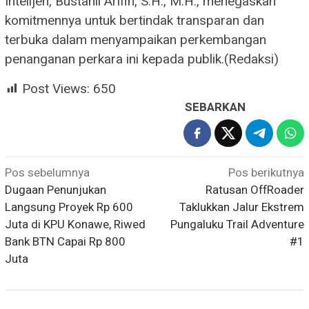
Intelijen, Bustanil Arifin, S.H., M.H., menegaskan
komitmennya untuk bertindak transparan dan
terbuka dalam menyampaikan perkembangan
penanganan perkara ini kepada publik.(Redaksi)
Post Views:
650
SEBARKAN
Navigasi
Pos sebelumnya
Pos berikutnya
Dugaan Penunjukan
Ratusan OffRoader
pos
Langsung Proyek Rp 600
Taklukkan Jalur Ekstrem
Juta di KPU Konawe, Riwed
Pungaluku Trail Adventure
Bank BTN Capai Rp 800
#1
Juta