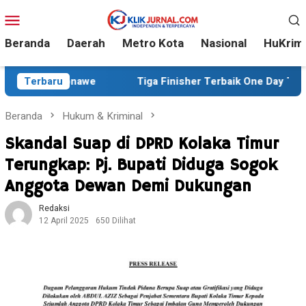
Loncat
Menu
ke
Mobile
konten
Beranda
Daerah
Metro Kota
Nasional
HuKrim
Terbaru
Tiga Finisher Terbaik One Day Trail Adventure Liwu Mo
Beranda
Hukum & Kriminal
Skandal Suap di DPRD Kolaka Timur
Terungkap: Pj. Bupati Diduga Sogok
Anggota Dewan Demi Dukungan
Redaksi
12 April 2025
650 Dilihat