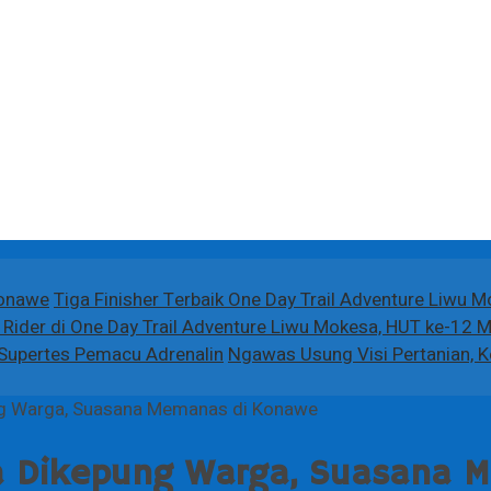
Konawe
Tiga Finisher Terbaik One Day Trail Adventure Liwu 
Rider di One Day Trail Adventure Liwu Mokesa, HUT ke-12 
n Supertes Pemacu Adrenalin
Ngawas Usung Visi Pertanian, 
g Warga, Suasana Memanas di Konawe
 Dikepung Warga, Suasana 