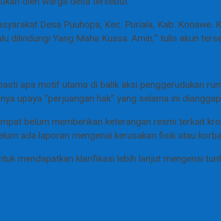
kukan oleh warga desa tersebut.
yarakat Desa Puuhopa, Kec. Puriala, Kab. Konawe.
u dilindungi Yang Maha Kuasa. Amin,” tulis akun ter
a pasti apa motif utama di balik aksi penggerudukan r
ya upaya “perjuangan hak” yang selama ini dianggap
empat belum memberikan keterangan resmi terkait k
elum ada laporan mengenai kerusakan fisik atau korba
uk mendapatkan klarifikasi lebih lanjut mengenai tuntu