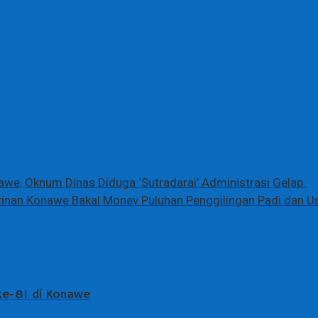
awe, Oknum Dinas Diduga ‘Sutradarai’ Administrasi Gelap.
zinan Konawe Bakal Monev Puluhan Penggilingan Padi dan U
 ke-81 di Konawe