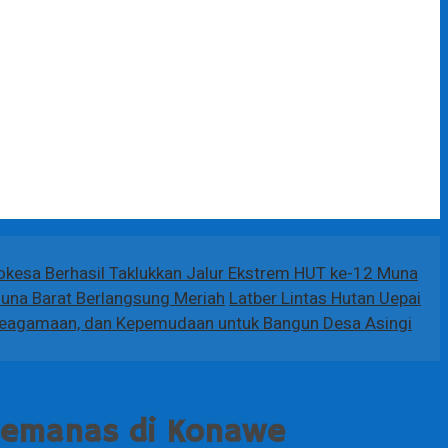
Mokesa Berhasil Taklukkan Jalur Ekstrem HUT ke-12 Muna
Muna Barat Berlangsung Meriah
Latber Lintas Hutan Uepai
Keagamaan, dan Kepemudaan untuk Bangun Desa Asingi
Memanas di Konawe