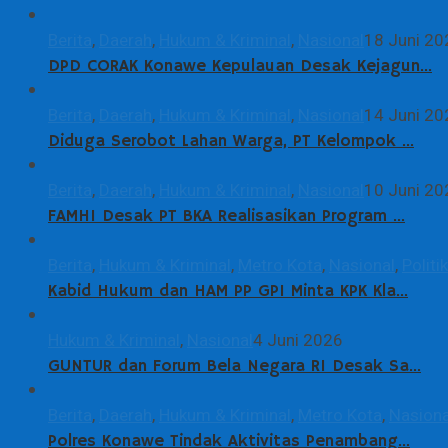
Berita
,
Daerah
,
Hukum & Kriminal
,
Nasional
18 Juni 20
DPD CORAK Konawe Kepulauan Desak Kejagun…
Berita
,
Daerah
,
Hukum & Kriminal
,
Nasional
14 Juni 20
Diduga Serobot Lahan Warga, PT Kelompok …
Berita
,
Daerah
,
Hukum & Kriminal
,
Nasional
10 Juni 20
FAMHI Desak PT BKA Realisasikan Program …
Berita
,
Hukum & Kriminal
,
Metro Kota
,
Nasional
,
Politik
Kabid Hukum dan HAM PP GPI Minta KPK Kla…
Hukum & Kriminal
,
Nasional
4 Juni 2026
GUNTUR dan Forum Bela Negara RI Desak Sa…
Berita
,
Daerah
,
Hukum & Kriminal
,
Metro Kota
,
Nasiona
Polres Konawe Tindak Aktivitas Penambang…