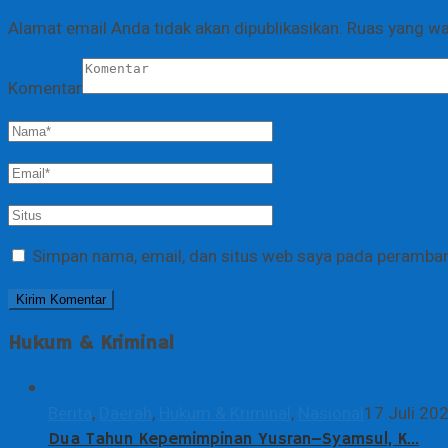
Alamat email Anda tidak akan dipublikasikan.
Ruas yang wa
Komentar
Simpan nama, email, dan situs web saya pada peramban 
Hukum & Kriminal
Berita
,
Daerah
,
Hukum & Kriminal
,
Nasional
17 Juli 20
Dua Tahun Kepemimpinan Yusran–Syamsul, K…