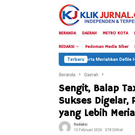
Loncat
ke
konten
BERANDA
DAERAH
METRO KOTA
REDAKSI
Pedoman Media Siber
35 Ribu Peserta Meriahkan Defile HUT RI ke-81 di Konawe
Terbaru
Beranda
Daerah
Sengit, Balap T
Sukses Digelar, P
yang Lebih Meri
Redaksi
15 Februari 2026
578 Dilihat