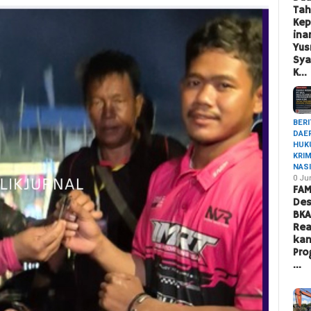
Ta
Ke
ina
Yus
Sya
K…
BERI
DAE
HUK
KRI
NAS
0 Ju
FAM
Des
BK
Rea
ka
Pro
…