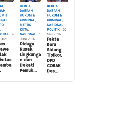
TA
,
BERITA
,
BERITA
,
RAH
,
DAERAH
,
DAERAH
,
UM &
HUKUM &
HUKUM &
MINAL
,
KRIMINAL
,
KRIMINAL
,
RO
METRO
NASIONAL
,
A
,
KOTA
,
POLITIK
20
IONAL
4
NASIONAL
1
Mei 2026
 2026
Juni 2026
Fakta
res
Diduga
Baru
nawe
Rusak
Sidang
dak
Lingkunga
Tipikor,
ivitas
n dan
DPD
namba
Dekati
CORAK
…
Pemuk…
Des…