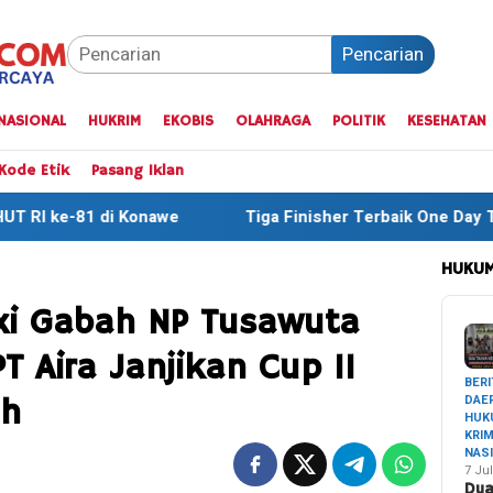
Pencarian
NASIONAL
HUKRIM
EKOBIS
OLAHRAGA
POLITIK
KESEHATAN
Kode Etik
Pasang Iklan
Tiga Finisher Terbaik One Day Trail Adventure Liwu Mokesa
HUKUM
axi Gabah NP Tusawuta
T Aira Janjikan Cup II
BERI
DAE
ah
HUK
KRI
NAS
7 Jul
Du