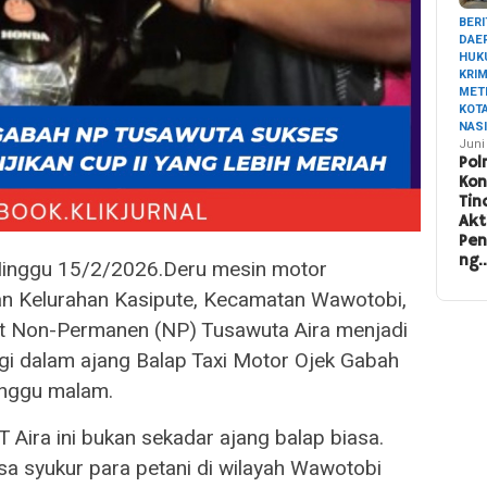
BERI
DAE
HUK
KRI
MET
KOT
NAS
Juni
Pol
Ko
Tin
Akt
Pe
ng
nggu 15/2/2026.Deru mesin motor
an Kelurahan Kasipute, Kecamatan Wawotobi,
rkuit Non-Permanen (NP) Tusawuta Aira menjadi
tegi dalam ajang Balap Taxi Motor Ojek Gabah
inggu malam.
PT Aira ini bukan sekadar ajang balap biasa.
sa syukur para petani di wilayah Wawotobi