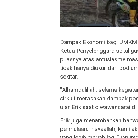
Dampak Ekonomi bagi UMKM
​Ketua Penyelenggara sekaligu
puasnya atas antusiasme masy
tidak hanya diukur dari podiu
sekitar.
​”Alhamdulillah, selama kegia
sirkuit merasakan dampak posi
ujar Erik saat diwawancarai di 
​Erik juga menambahkan bahwa 
permulaan. Insyaallah, kami a
yang lebih meriah lagi,” janji