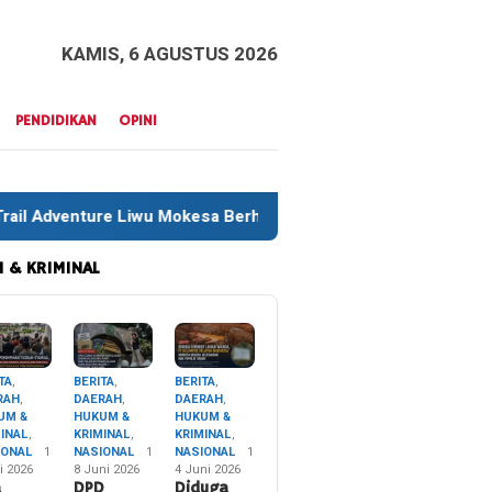
KAMIS, 6 AGUSTUS 2026
PENDIDIKAN
OPINI
 Berhasil Taklukkan Jalur Ekstrem HUT ke-12 Muna Barat
 & KRIMINAL
TA
,
BERITA
,
BERITA
,
RAH
,
DAERAH
,
DAERAH
,
UM &
HUKUM &
HUKUM &
MINAL
,
KRIMINAL
,
KRIMINAL
,
IONAL
1
NASIONAL
1
NASIONAL
1
i 2026
8 Juni 2026
4 Juni 2026
a
DPD
Diduga