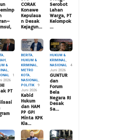
hun
CORAK
Serobot
pemimp
Konawe
Lahan
n
Kepulaua
Warga, PT
ran–
n Desak
Kelompok
msul,
Kejagun…
…
TA
,
BERITA
,
HUKUM &
RAH
,
HUKUM &
KRIMINAL
,
UM &
KRIMINAL
,
NASIONAL
4
MINAL
,
METRO
Juni 2026
IONAL
1
KOTA
,
GUNTUR
ni 2026
NASIONAL
,
dan
HI
POLITIK
9
Forum
Juni 2026
ak PT
Bela
Kabid
A
Negara RI
Hukum
lisasi
Desak
dan HAM
n
Sa…
PP GPI
gram
Minta KPK
Kla…