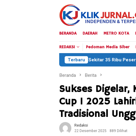
Loncat
ke
konten
BERANDA
DAERAH
METRO KOTA
REDAKSI
Pedoman Media Siber
Sekitar 35 Ribu Peserta Meriahkan Defile HU
Terbaru
Beranda
Berita
Sukses Digelar,
Cup 1 2025 Lahi
Tradisional Ungg
Redaksi
22 Desember 2025
889 Dilihat