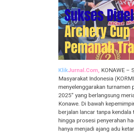
Klik
Jurnal.Com,
KONAWE – Se
Masyarakat Indonesia (KORM
menyelenggarakan turnamen pa
2025” yang berlangsung meria
Konawe. Di bawah kepemimpinan
berjalan lancar tanpa kendala 
hingga prosesi penyerahan had
hanya menjadi ajang adu ketan