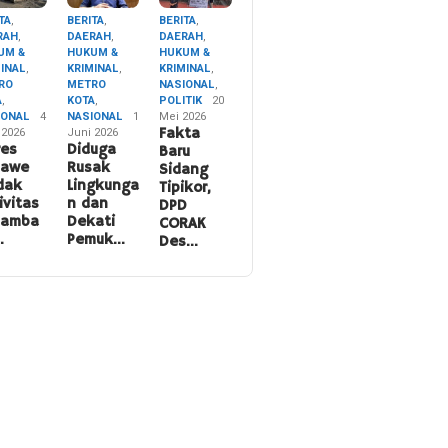
TA
,
BERITA
,
BERITA
,
RAH
,
DAERAH
,
DAERAH
,
UM &
HUKUM &
HUKUM &
MINAL
,
KRIMINAL
,
KRIMINAL
,
RO
METRO
NASIONAL
,
A
,
KOTA
,
POLITIK
20
IONAL
4
NASIONAL
1
Mei 2026
 2026
Juni 2026
Fakta
res
Diduga
Baru
nawe
Rusak
Sidang
dak
Lingkunga
Tipikor,
ivitas
n dan
DPD
namba
Dekati
CORAK
…
Pemuk…
Des…