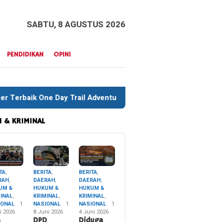
SABTU, 8 AGUSTUS 2026
PENDIDIKAN
OPINI
ail Adventure Liwu Mokesa Berhasil Taklukkan Jalur Ekstrem H
 & KRIMINAL
TA
,
BERITA
,
BERITA
,
RAH
,
DAERAH
,
DAERAH
,
UM &
HUKUM &
HUKUM &
MINAL
,
KRIMINAL
,
KRIMINAL
,
IONAL
1
NASIONAL
1
NASIONAL
1
i 2026
8 Juni 2026
4 Juni 2026
a
DPD
Diduga