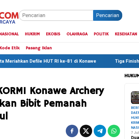
Pencarian
NASIONAL
HUKRIM
EKOBIS
OLAHRAGA
POLITIK
KESEHATAN
Kode Etik
Pasang Iklan
T RI ke-81 di Konawe
Tiga Finisher Terbaik One Day Tr
HUKUM
 KORMI Konawe Archery
rkan Bibit Pemanah
BERI
DAE
ul
HUK
KRI
NAS
7 Jul
Du