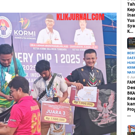
Ta
Ke
ina
Yus
Sya
K…
BERI
DAE
HUK
KRI
NAS
0 Ju
FAM
Des
BK
Rea
ka
Pro
…