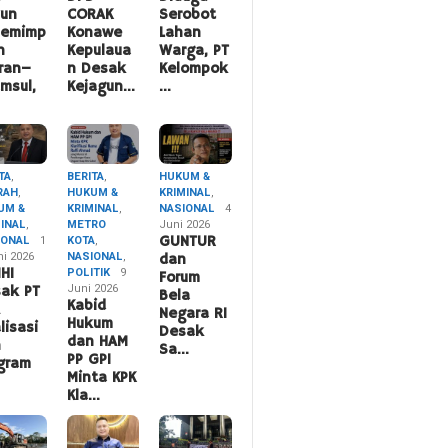
hun
CORAK
Serobot
pemimp
Konawe
Lahan
n
Kepulaua
Warga, PT
ran–
n Desak
Kelompok
msul,
Kejagun…
…
TA
,
BERITA
,
HUKUM &
RAH
,
HUKUM &
KRIMINAL
,
UM &
KRIMINAL
,
NASIONAL
4
MINAL
,
METRO
Juni 2026
IONAL
1
KOTA
,
GUNTUR
ni 2026
NASIONAL
,
dan
HI
POLITIK
9
Forum
Juni 2026
ak PT
Bela
Kabid
A
Negara RI
Hukum
lisasi
Desak
dan HAM
n
Sa…
PP GPI
gram
Minta KPK
Kla…