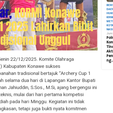
BERI
DAE
HUK
KRI
MET
KOT
NAS
Juni
Pol
Ko
Tin
Akt
Pe
nin 22/12/2025. Komite Olahraga
ng
I) Kabupaten Konawe sukses
nahan tradisional bertajuk “Archery Cup 1
h selama dua hari di Lapangan Kantor Bupati
 Jahiuddin, S.Sos., M.Si, ajang bergengsi ini
teknis, mulai dari hari pertama kompetisi
iah pada hari Minggu. Kegiatan ini tidak
gkasan, tetapi juga bukti nyata komitmen