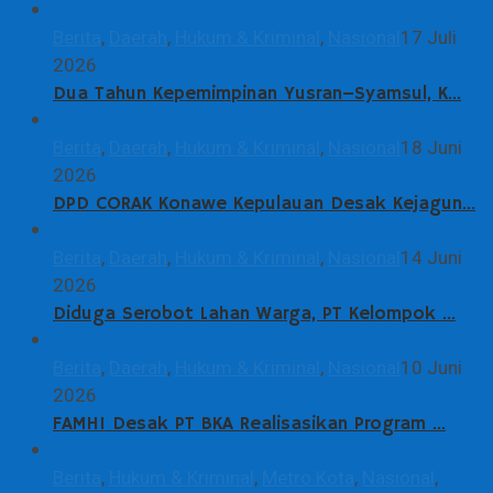
Berita
,
Daerah
,
Hukum & Kriminal
,
Nasional
17 Juli
2026
Dua Tahun Kepemimpinan Yusran–Syamsul, K…
Berita
,
Daerah
,
Hukum & Kriminal
,
Nasional
18 Juni
2026
DPD CORAK Konawe Kepulauan Desak Kejagun…
Berita
,
Daerah
,
Hukum & Kriminal
,
Nasional
14 Juni
2026
Diduga Serobot Lahan Warga, PT Kelompok …
Berita
,
Daerah
,
Hukum & Kriminal
,
Nasional
10 Juni
2026
FAMHI Desak PT BKA Realisasikan Program …
Berita
,
Hukum & Kriminal
,
Metro Kota
,
Nasional
,