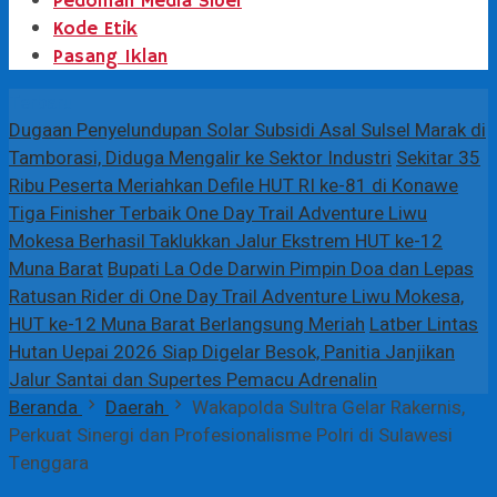
Pedoman Media Siber
Kode Etik
Pasang Iklan
Terbaru
Dugaan Penyelundupan Solar Subsidi Asal Sulsel Marak di
Tamborasi, Diduga Mengalir ke Sektor Industri
Sekitar 35
Ribu Peserta Meriahkan Defile HUT RI ke-81 di Konawe
Tiga Finisher Terbaik One Day Trail Adventure Liwu
Mokesa Berhasil Taklukkan Jalur Ekstrem HUT ke-12
Muna Barat
Bupati La Ode Darwin Pimpin Doa dan Lepas
Ratusan Rider di One Day Trail Adventure Liwu Mokesa,
HUT ke-12 Muna Barat Berlangsung Meriah
Latber Lintas
Hutan Uepai 2026 Siap Digelar Besok, Panitia Janjikan
Jalur Santai dan Supertes Pemacu Adrenalin
Beranda
Daerah
Wakapolda Sultra Gelar Rakernis,
Perkuat Sinergi dan Profesionalisme Polri di Sulawesi
Tenggara