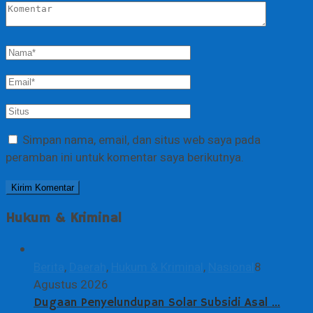
Simpan nama, email, dan situs web saya pada
peramban ini untuk komentar saya berikutnya.
Hukum & Kriminal
Berita
,
Daerah
,
Hukum & Kriminal
,
Nasional
8
Agustus 2026
Dugaan Penyelundupan Solar Subsidi Asal …